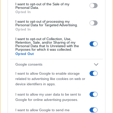
consent section.
Έλληνα ανακάλυψαν αστεροειδή
I want to opt-out of the Sale of my
Personal Data.
ίσως «δίδυμο» της Σελήνης
Opted In
05/11/2020 - 14:11
I want to opt-out of processing my
Personal Data for Targeted Advertising.
Opted In
ESA: Το Mars Express
I want to opt-out of Collection, Use,
φωτογράφισε ένα σπάνιο
Retention, Sale, and/or Sharing of my
εντυπωσιακό τριπλό κρατήρα
Personal Data that Is Unrelated with the
Purposes for which it was collected.
30/10/2020 - 11:20
Opted Out
Google consents
«Διαστημική» συνεργασία
I want to allow Google to enable storage
Microsoft-Space X για cloud
related to advertising like cookies on web or
computing
device identifiers in apps.
21/10/2020 - 12:54
I want to allow my user data to be sent to
Google for online advertising purposes.
Απίστευτο κατόρθωμα: To
I want to allow Google to send me