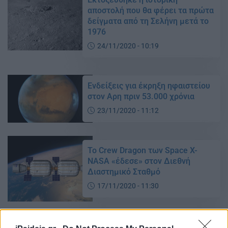
αποστολή που θα φέρει τα πρώτα
δείγματα από τη Σελήνη μετά το
1976
24/11/2020 - 10:19
Ενδείξεις για έκρηξη ηφαιστείου
στον Αρη πριν 53.000 χρόνια
23/11/2020 - 11:12
Το Crew Dragon των Space X-
NASA «έδεσε» στον Διεθνή
Διαστημικό Σταθμό
17/11/2020 - 11:30
SpaceX και NASA έγραψαν