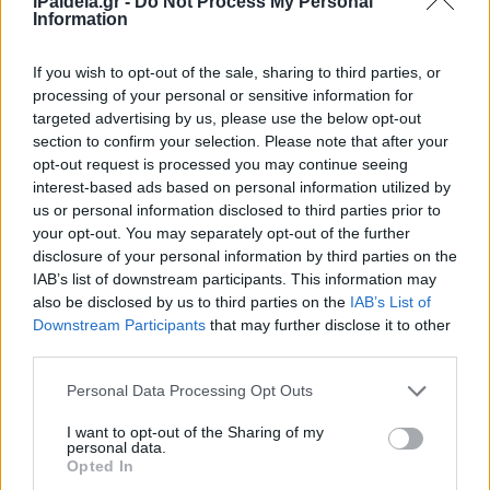
iPaideia.gr -
Do Not Process My Personal
ιστορία: Ξεκίνησε το ταξίδι 4
Information
αστροναυτών προς το Διεθνή
Διαστημικό Σταθμό
If you wish to opt-out of the sale, sharing to third parties, or
16/11/2020 - 11:39
processing of your personal or sensitive information for
targeted advertising by us, please use the below opt-out
section to confirm your selection. Please note that after your
opt-out request is processed you may continue seeing
Εντοπίστηκε η πιο εκτυφλωτική
interest-based ads based on personal information utilized by
μέχρι σήμερα λάμψη «κιλονόβα»
us or personal information disclosed to third parties prior to
your opt-out. You may separately opt-out of the further
13/11/2020 - 13:01
disclosure of your personal information by third parties on the
IAB’s list of downstream participants. This information may
also be disclosed by us to third parties on the
IAB’s List of
Mικρόβια που τρώνε πετρώματα
Downstream Participants
that may further disclose it to other
θα βοηθήσουν στις εξορύξεις στο
third parties.
διάστημα
Please note that this website/app uses one or more Google
Personal Data Processing Opt Outs
11/11/2020 - 12:00
services and may gather and store information including but
not limited to your visit or usage behaviour. You may click to
I want to opt-out of the Sharing of my
personal data.
grant or deny consent to Google and its third-party tags to
Opted In
use your data for below specified purposes in below Google
Αστρονόμοι με επικεφαλής έναν