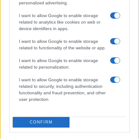
OSIRIS-REx της NASA κατάφερε
personalized advertising.
να αγγίξει τον αστεροειδή
Μπενού
I want to allow Google to enable storage
related to analytics like cookies on web or
21/10/2020 - 09:59
device identifiers in apps.
I want to allow Google to enable storage
related to functionality of the website or app.
Ένα σχολικό πείραμα: Το 2ο
Λύκειο Ξάνθης ταξιδεύει για τη
I want to allow Google to enable storage
στρατόσφαιρα
related to personalization.
11/10/2020 - 18:24
I want to allow Google to enable storage
related to security, including authentication
functionality and fraud prevention, and other
ΑΠΘ: Ιστορική έρευνα για την
user protection.
κατανόηση της βαρύτητας από
ελληνική ομάδα επιστημόνων
29/09/2020 - 15:34
CONFIRM