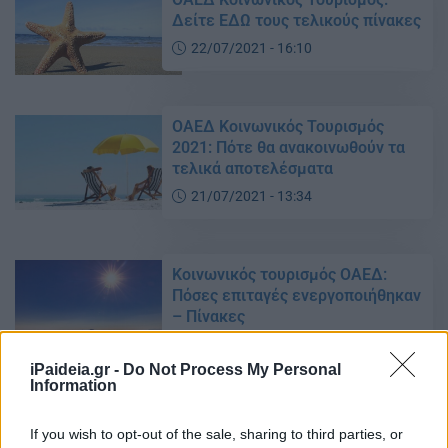
Δείτε ΕΔΩ τους τελικούς πίνακες
22/07/2021 - 16:10
ΟΑΕΔ Κοινωνικός Τουρισμός
2021: Πότε θα ανακοινωθούν τα
τελικά αποτελέσματα
21/07/2021 - 13:34
Κοινωνικός τουρισμός ΟΑΕΔ:
Πόσες επιταγές ενεργοποιήθηκαν
– Πίνακες
02/07/2021 - 10:35
iPaideia.gr -
Do Not Process My Personal
Information
ΟΑΕΔ – Κοινωνικός Τουρισμός
If you wish to opt-out of the sale, sharing to third parties, or
2021: Ποιοί θα πάνε δωρεάν