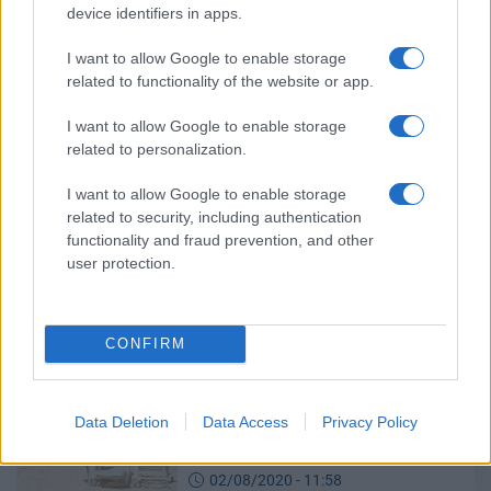
device identifiers in apps.
I want to allow Google to enable storage
ΟΑΕΔ – Κοινωνικός Τουρισμός
related to functionality of the website or app.
2021: Αυξάνονται οι δικαιούχοι –
Φτηνές διακοπές μέσω voucher
I want to allow Google to enable storage
related to personalization.
05/05/2021 - 09:08
I want to allow Google to enable storage
related to security, including authentication
functionality and fraud prevention, and other
Τουρισμός για Όλους: Δεύτερο
user protection.
νέο πρόγραμμα διακοπών –
Δικαιούχοι
07/08/2020 - 10:21
CONFIRM
Κοινωνικός τουρισμός: Πώς θα
Data Deletion
Data Access
Privacy Policy
λάβετε voucher και ακτοπλοϊκά
εισιτήρια
02/08/2020 - 11:58