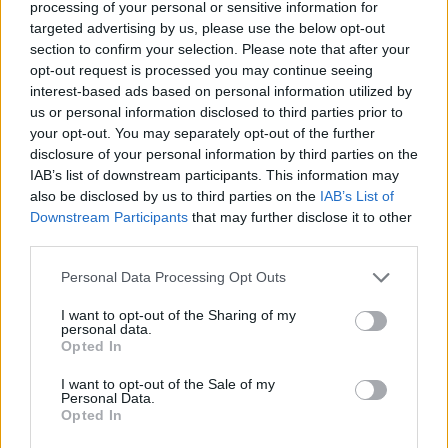
processing of your personal or sensitive information for
διακοπές
targeted advertising by us, please use the below opt-out
15/05/2021 - 17:05
section to confirm your selection. Please note that after your
opt-out request is processed you may continue seeing
interest-based ads based on personal information utilized by
us or personal information disclosed to third parties prior to
ΟΑΕΔ Κοινωνικός Τουρισμός:
your opt-out. You may separately opt-out of the further
Πώς θα πάτε φτηνές διακοπές
disclosure of your personal information by third parties on the
12/05/2021 - 22:18
IAB’s list of downstream participants. This information may
also be disclosed by us to third parties on the
IAB’s List of
Downstream Participants
that may further disclose it to other
third parties.
ΟΑΕΔ Κοινωνικός Τουρισμός:
Πότε ξεκινά το πρόγραμμα για τις
Please note that this website/app uses one or more Google
Personal Data Processing Opt Outs
φτηνές διακοπές
services and may gather and store information including but
not limited to your visit or usage behaviour. You may click to
I want to opt-out of the Sharing of my
11/05/2021 - 17:03
personal data.
grant or deny consent to Google and its third-party tags to
Opted In
use your data for below specified purposes in below Google
consent section.
I want to opt-out of the Sale of my
ΟΑΕΔ Κοινωνικός τουρισμός
Personal Data.
Opted In
2021: Δείτε αν δικαιούστε
δωρεάν διακοπές