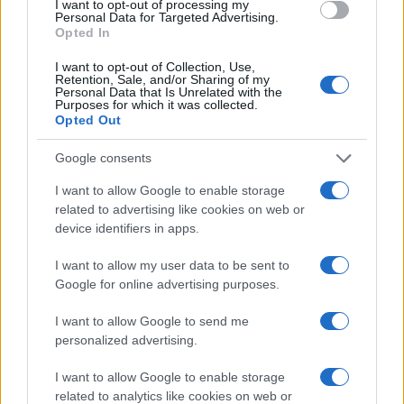
I want to opt-out of processing my
Personal Data for Targeted Advertising.
10/05/2021 - 22:58
Opted In
I want to opt-out of Collection, Use,
Retention, Sale, and/or Sharing of my
Κοινωνικός Τουρισμός ΟΑΕΔ:
Personal Data that Is Unrelated with the
Purposes for which it was collected.
ΟΛΑ όσα πρέπει να ξέρετε για τις
Opted Out
φτηνές διακοπές με voucher
09/05/2021 - 10:08
Google consents
I want to allow Google to enable storage
related to advertising like cookies on web or
ΟΑΕΔ – Κοινωνικός Τουρισμός:
device identifiers in apps.
Φτηνές διακοπές για 300.000
δικαιούχους
I want to allow my user data to be sent to
Google for online advertising purposes.
07/05/2021 - 08:42
I want to allow Google to send me
personalized advertising.
ΟΑΕΔ – Κοινωνικός Τουρισμός:
Έρχεται πρόγραμμα – «μαμούθ»
I want to allow Google to enable storage
related to analytics like cookies on web or
06/05/2021 - 07:05