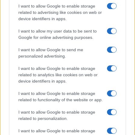
I want to allow Google to enable storage
Η Ένωση προτείνει την αλλαγή του πλαισίου των
related to advertising like cookies on web or
αποσπάσεων με στόχο την εξάλειψη των περιορισμών
device identifiers in apps.
που ορίζουν ως ανώτατο όριο τα τρία έτη με επιμίσθιο
και τα έξι συνολικά έτη απόσπασης. Η νέα πρόταση
I want to allow my user data to be sent to
προβλέπει τη δημιουργία πίνακα εκπαιδευτικών που
Google for online advertising purposes.
έχουν ήδη υπηρετήσει στο εξωτερικό, από τον οποίο θα
I want to allow Google to send me
μπορούν να επιλέγονται εκ νέου για απόσπαση εφόσον
personalized advertising.
δεν επαρκούν οι αιτήσεις πρωτοαποσπωμένων. Με τον
τρόπο αυτό ενισχύεται η δεξαμενή διαθέσιμων
I want to allow Google to enable storage
εκπαιδευτικών και καλύπτονται οι αυξημένες ανάγκες
related to analytics like cookies on web or
της ομογένειας.
device identifiers in apps.
«Καμπανάκι» για τη νέα σχολική χρονιά
I want to allow Google to enable storage
related to functionality of the website or app.
Η κατακόρυφη πτώση των αιτήσεων για απόσπαση
I want to allow Google to enable storage
αποτελεί σαφές μήνυμα για την ανάγκη ριζικών
related to personalization.
παρεμβάσεων και όχι αποσπασματικών μέτρων. Η
Ε.Λ.Μ.Ε. Βόρειας Ρηνανίας – Βεστφαλίας κρούει τον
I want to allow Google to enable storage