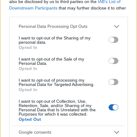
also be disclosed by us to third parties on the
IAB’s List of
Downstream Participants
that may further disclose it to other
third parties.
Please note that this website/app uses one or more Google
Personal Data Processing Opt Outs
services and may gather and store information including but
not limited to your visit or usage behaviour. You may click to
I want to opt-out of the Sharing of my
personal data.
grant or deny consent to Google and its third-party tags to
Opted In
use your data for below specified purposes in below Google
consent section.
I want to opt-out of the Sale of my
Personal Data.
Opted In
I want to opt-out of processing my
Personal Data for Targeted Advertising.
Opted In
I want to opt-out of Collection, Use,
Retention, Sale, and/or Sharing of my
Personal Data that Is Unrelated with the
Purposes for which it was collected.
Opted Out
Google consents