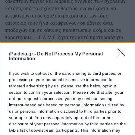
καλύπτουν πάγιες και διαρκείς ανάγκες των σχολείων.
Ωστόσο, υπό το ισχύον καθεστώς, αναγκάζονται να
μετακινούνται σε σχολεία μακριά από τον τόπο
κατοικίας τους ή να καταφεύγουν σε άδειες άνευ
αποδοχών και σε κάποιες περιπτώσεις ακόμα και σε
παραιτήσεις. Η Ε.Λ.Μ.Ε. ζητά την κατά προτεραιότητα
ανανέωση των αποσπάσεών τους, ώστε να αποφευχθεί η
ταλαιπωρία και να διασφαλιστεί η συνέχεια στο
iPaideia.gr -
Do Not Process My Personal
Information
εκπαιδευτικό έργο.
Κατάργηση χρονικών περιορισμών στις
If you wish to opt-out of the sale, sharing to third parties, or
αποσπάσεις
processing of your personal or sensitive information for
targeted advertising by us, please use the below opt-out
section to confirm your selection. Please note that after your
opt-out request is processed you may continue seeing
interest-based ads based on personal information utilized by
us or personal information disclosed to third parties prior to
your opt-out. You may separately opt-out of the further
disclosure of your personal information by third parties on the
IAB’s list of downstream participants. This information may