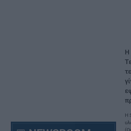
Η
Τ
τε
γ
ε
π
Η 
υλ
(Q