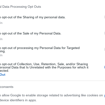
ρεία αξιοποίηση του QKD σε διάφορες περιπτώσεις χρήση
l Data Processing Opt Outs
δράση αυτή, σύμφωνα με την ίδια ανακοίνωση, είναι από
o opt-out of the Sharing of my personal data.
μέα των κβαντικών επικοινωνιών, όπως εκφράζεται και 
In
ωτοβουλία European Quantum Communication Infrastructu
ίσης να ενισχύσει μια σειρά δράσεων της Space Hellas σ
o opt-out of the Sale of my Personal Data.
ηροφοριών, που αφορούν τόσο την επέκταση και βελτίω
In
ο και τη συμμετοχή της σε σχετικά έργα έρευνας και ανά
to opt-out of processing my Personal Data for Targeted
ing.
In
o opt-out of Collection, Use, Retention, Sale, and/or Sharing
ersonal Data that Is Unrelated with the Purposes for which it
lected.
Out
consents
o allow Google to enable storage related to advertising like cookies on
evice identifiers in apps.