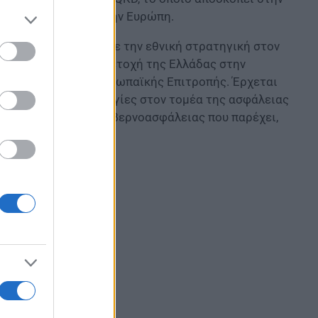
ς (use cases) ανά την Ευρώπη.
λυτα εναρμονισμένη με την εθνική στρατηγική στον
από την ενεργό συμμετοχή της Ελλάδας στην
re (EuroQCI) της Ευρωπαϊκής Επιτροπής. Έρχεται
ε καινοτόμες τεχνολογίες στον τομέα της ασφάλειας
ση των υπηρεσιών κυβερνοασφάλειας που παρέχει,
πτυξης.