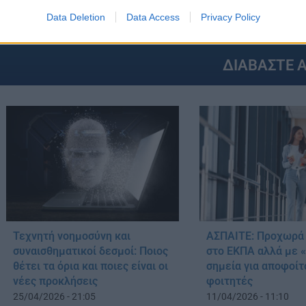
ΔΙΑΣΤΗΜΑ
ΕΚΠΑ
ΤΕΧΝΟΛΟΓΙΑ
GS:
Data Deletion
Data Access
Privacy Policy
ΔΙΑΒΑΣΤΕ 
Τεχνητή νοημοσύνη και
ΑΣΠΑΙΤΕ: Προχωρά 
συναισθηματικοί δεσμοί: Ποιος
στο ΕΚΠΑ αλλά με «
θέτει τα όρια και ποιες είναι οι
σημεία για αποφοίτ
νέες προκλήσεις
φοιτητές
25/04/2026 - 21:05
11/04/2026 - 11:10