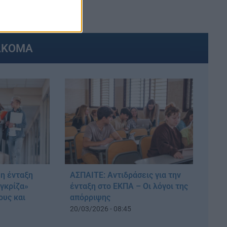
ΑΚΟΜΑ
η ένταξη
ΑΣΠΑΙΤΕ: Αντιδράσεις για την
γκρίζα»
ένταξη στο ΕΚΠΑ – Οι λόγοι της
ους και
απόρριψης
20/03/2026 - 08:45