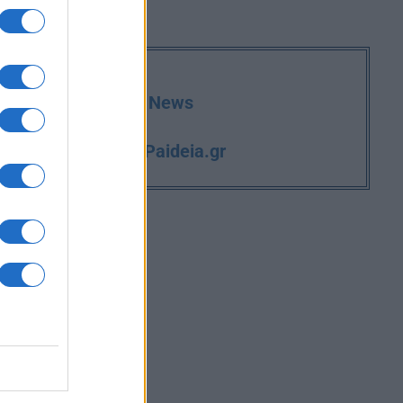
deia.gr στο Google News
iPaideia.gr
και την εργασία στο