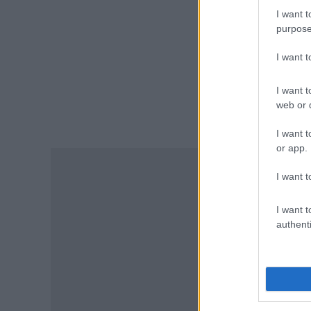
ΠΑΙΔΕΙΑ
I want t
Διορισμοί εκπαιδευτικών
purpose
2026: Δείτε μέχρι ποια σειρά
ΑΣΕΠ έγιναν οι περσινοί
I want 
διορισμοί ΠΕ70
06.08.2026 - 14:46
I want t
web or d
ΠΑΙΔΕΙΑ
I want t
ΑΣΕΠ: Το χρονοδιάγραμμα για
πίνακες, διορισμούς και
or app.
προσλήψεις αναπληρωτών
I want t
06.08.2026 - 14:26
I want t
ΠΑΙΔΕΙΑ
authenti
Διορισμοί εκπαιδευτικών –
ΟΠΣΥΔ: Αυτά πρέπει να
προσέξετε πριν δηλώσετε
περιοχές
06.08.2026 - 13:52