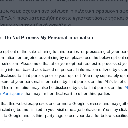
μφωνα με σχετική ανακοίνωση, η πιλοτική εφαρμογή αφ
.Τ.Υ.Α.Κ, πραγματοποιήθηκε στις εγκαταστάσεις της και 
ίσιμων για την εθνική ασφάλεια.
r -
Do Not Process My Personal Information
to opt-out of the sale, sharing to third parties, or processing of your per
formation for targeted advertising by us, please use the below opt-out s
r selection. Please note that after your opt-out request is processed y
eing interest-based ads based on personal information utilized by us or
disclosed to third parties prior to your opt-out. You may separately opt-
losure of your personal information by third parties on the IAB’s list of
. This information may also be disclosed by us to third parties on the
IA
Participants
that may further disclose it to other third parties.
 that this website/app uses one or more Google services and may gath
including but not limited to your visit or usage behaviour. You may click 
τεχνολογία QKD επιτυγχάνει την παραγωγή κρυπτογραφι
 to Google and its third-party tags to use your data for below specifi
σου (π.χ. δικτύου οπτικών ινών) με τρόπο που διασφαλίζ
ogle consent section.
έργειες υποκλοπής. Η επίδειξη έγινε στo πλαίσιo του ε