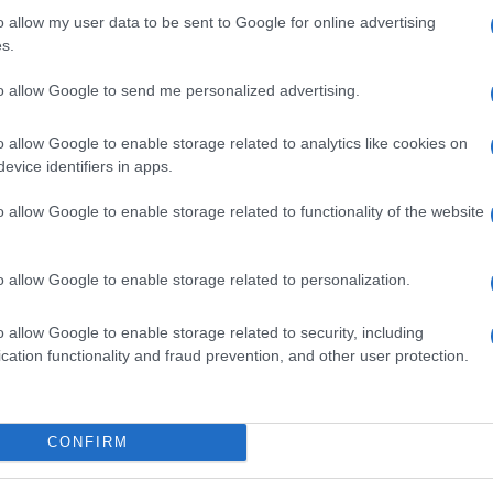
o allow my user data to be sent to Google for online advertising
s.
to allow Google to send me personalized advertising.
Ακολουθείστε το iPai
o allow Google to enable storage related to analytics like cookies on
evice identifiers in apps.
Ειδήσεις
Tελευταίες
για την Παιδεία 
o allow Google to enable storage related to functionality of the website
o allow Google to enable storage related to personalization.
o allow Google to enable storage related to security, including
cation functionality and fraud prevention, and other user protection.
Στην Κατηγορία:
ΠΑΙΔΕΙΑ
CONFIRM