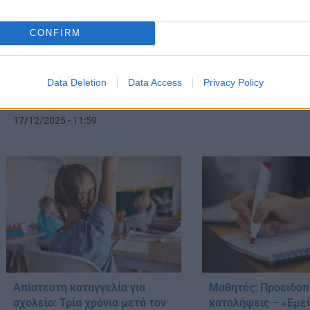
CONFIRM
Νέα ένταση στο σχολείο της
ΕΝΤΟΝΕΣ αντιδράσει
Κυψέλης: Κλείδωσαν τους
Ωνάσεια σχολεία: Ξ
Data Deletion
Data Access
Privacy Policy
διευθυντές, επενέβη η
καταλήψεις
αστυνομία
27/01/2025 - 11:01
17/12/2025 - 11:59
Μαθητές: Προειδοπ
Απίστευτη καταγγελία για
καταλήψεις – «Εμε
σχολείο: Τρία χρόνια μετά τον