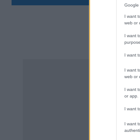
Google 
ΠΑΙΔΕΙΑ
«Πυρά» κατά Ζαχαράκη για
I want t
τους διορισμούς
web or d
εκπαιδευτικών: «Αγνοεί την
ευρωπαϊκή καταδίκη και
I want t
διαιωνίζει το καθεστώς των
purpose
αναπληρωτών»
07.08.2026 - 12:10
I want 
TA
ΠΑΙΔΕΙΑ
I want t
Σχολεία: Χωρίς
web or d
Δευτεροβάθμια Δομή Ειδικής
Αγωγής η Αίγινα – Τι απαντά το
I want t
Υπουργείο Εσωτερικών
or app.
07.08.2026 - 11:25
I want t
ΠΑΙΔΕΙΑ
I want t
ΣΑΕΚ – Σχολεία Δεύτερης
authenti
Ευκαιρίας: Τι αλλάζει σε
χρηματοδότηση και