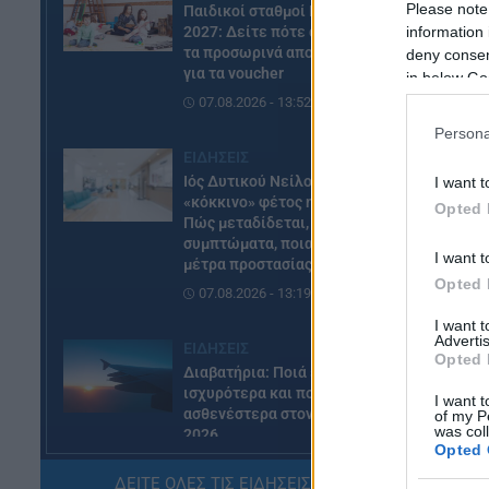
Please note
Παιδικοί σταθμοί ΕΣΠΑ 2026 –
information 
2027: Δείτε πότε αναμένονται
τα προσωρινά αποτελέσματα
deny consent
για τα voucher
in below Go
07.08.2026 - 13:52
Persona
ΕΙΔΗΣΕΙΣ
Ιός Δυτικού Νείλου: Στο
I want t
«κόκκινο» φέτος η Αττική –
Opted 
Πώς μεταδίδεται, ποια είναι τα
συμπτώματα, ποια είναι τα
I want t
μέτρα προστασίας
Opted 
07.08.2026 - 13:19
I want 
Advertis
ΕΙΔΗΣΕΙΣ
Opted 
Διαβατήρια: Ποιά είναι τα
ισχυρότερα και ποια τα
I want t
ασθενέστερα στον κόσμο το
of my P
was col
2026
Opted 
07.08.2026 - 12:42
ΔΕΙΤΕ ΟΛΕΣ ΤΙΣ ΕΙΔΗΣΕΙΣ ΕΔΩ »