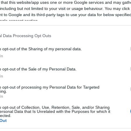
 that this website/app uses one or more Google services and may gath
including but not limited to your visit or usage behaviour. You may click 
 to Google and its third-party tags to use your data for below specifi
ogle consent section.
l Data Processing Opt Outs
o opt-out of the Sharing of my personal data.
In
o opt-out of the Sale of my Personal Data.
In
Ακολουθείστε το iPai
to opt-out of processing my Personal Data for Targeted
ing.
In
Ειδήσεις
Tελευταίες
για την Παιδεία 
o opt-out of Collection, Use, Retention, Sale, and/or Sharing
ersonal Data that Is Unrelated with the Purposes for which it
lected.
Out