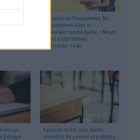
Φοιτητές σε Πιερρακάκη: Να
σταματήσουν όλες οι
ς για τα
παράνομες καταλήψεις – Να μη
εκίνησαν οι
χαθεί η εξεταστική
18/11/2024 - 14:40
οιούν με
Σχολεία: Δείτε στις πόσες
ίς βάλαμε
απουσίες θα μένουν οι μαθητές