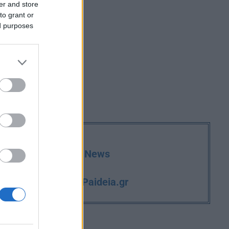
er and store
to grant or
ed purposes
deia.gr στο Google News
iPaideia.gr
και την εργασία στο