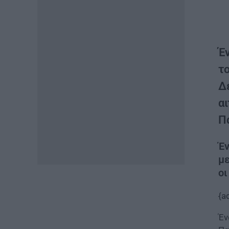
Έ
τ
Δ
α
Π
Έν
με
οι
{a
Έν