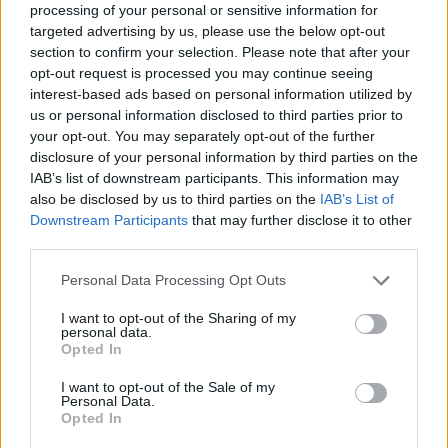
processing of your personal or sensitive information for
targeted advertising by us, please use the below opt-out
section to confirm your selection. Please note that after your
opt-out request is processed you may continue seeing
interest-based ads based on personal information utilized by
us or personal information disclosed to third parties prior to
your opt-out. You may separately opt-out of the further
disclosure of your personal information by third parties on the
IAB’s list of downstream participants. This information may
also be disclosed by us to third parties on the
IAB’s List of
Downstream Participants
that may further disclose it to other
third parties.
Please note that this website/app uses one or more Google
Personal Data Processing Opt Outs
services and may gather and store information including but
Η κυβέρνηση μας αντιμετωπίζει λες και είμαστε
not limited to your visit or usage behaviour. You may click to
I want to opt-out of the Sharing of my
εγκληματίες. Μετατρέπει τα σχολεία σε αναμορφωτήρια
personal data.
grant or deny consent to Google and its third-party tags to
με άδικες ποινές, αποβολές, ένα κλίμα τρομοκρατίας και
Opted In
use your data for below specified purposes in below Google
πειθάρχησης που κάνουν το σχολείο ακόμα πιο
consent section.
I want to opt-out of the Sale of my
απωθητικό και ανταγωνιστικό. Όμως, οι μαθητές δεν
Personal Data.
είμαστε εγκληματίες. Μας νοιάζει σε τι σχολείο πάμε,
Opted In
έχουμε όνειρα και “θέλω” για το μέλλον μας. Και