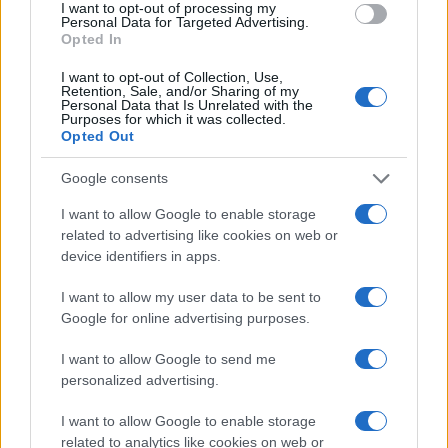
I want to opt-out of processing my
ξέρουμε να αγωνιζόμαστε συλλογικά για αυτό, ξέρουμε
Personal Data for Targeted Advertising.
Opted In
να δείχνουμε αλληλεγγύη, να είμαστε με το δίκιο, την
αλήθεια, έχουμε αξίες και ιδανικά. Αντί να απολογηθούν
I want to opt-out of Collection, Use,
όλες οι κυβερνήσεις και το Υπουργείο που έχουν κάνει
Retention, Sale, and/or Sharing of my
Personal Data that Is Unrelated with the
χάλια τα σχολεία μας, αντί να ακούσουν τα αιτήματα μας,
Purposes for which it was collected.
Opted Out
το μόνο που κάνουν είναι να μας απειλούν με αποβολές
και ποινές, να μας ζητάνε να μείνουμε ακούνητοι και
Google consents
αμίλητοι! Δεν τους κάνουμε τη χάρη! Κάτω το bullying
του Υπουργείου στους μαθητές!
I want to allow Google to enable storage
related to advertising like cookies on web or
Επειδή, δε θέλουμε η χώρα μας να συμμετέχει στους
device identifiers in apps.
πολέμους, να βοηθά στη σφαγή του λαού της
I want to allow my user data to be sent to
Παλαιστίνης.
Google for online advertising purposes.
Οι μαθητές στέλνουμε το πιο δυνατό αντιπολεμικό
I want to allow Google to send me
μήνυμα! Στεκόμαστε στο πλευρό του λαού της
personalized advertising.
Παλαιστίνης και στο δίκαιο αίτημά του να έχει τη δική
του πατρίδα, στο πλευρό των λαών όλου του κόσμου που
I want to allow Google to enable storage
δοκιμάζονται από τη φρίκη των πολέμων. Δείχνουμε
related to analytics like cookies on web or