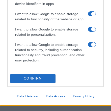
στην κυβέρνηση πως δεν έχει τη σύμφωνη γνώμη μας
device identifiers in apps.
για να μπλέκει τη χώρα μας σε όλα αυτά, να ξοδεύει
I want to allow Google to enable storage
δισεκατομμύρια για τους πολέμους. Λεφτά για Παιδεία
related to functionality of the website or app.
και Υγεία, όχι για του πολέμου τα σφαγεία!
I want to allow Google to enable storage
Επειδή, αποδείχθηκε πως μόνο με τον αγώνα μας
related to personalization.
μπορούμε να κερδίσουμε τα δικαιώματά μας!
I want to allow Google to enable storage
Σε όλη τη χώρα βγήκαμε στους δρόμους,
related to security, including authentication
κινητοποιηθήκαμε μαζί με τους γονείς και τους
functionality and fraud prevention, and other
καθηγητές μας και κατακτήσαμε σε δεκάδες σχολεία το
user protection.
αυτονόητο: Να μην καταργηθούν τμήματα κατευθύνσεων
ΓΕΛ, να λειτουργήσουν δεκάδες ειδικότητες των ΕΠΑΛ,
να μη συγχωνευτούν τμήματα με 28+ μαθητές, να
CONFIRM
παρθούν πίσω άδικες αποβολές. Έτσι θα συνεχίσουμε!
Επειδή, οι μαθητές είμαστε κομμάτι όλων των αγώνων
Data Deletion
Data Access
Privacy Policy
που στριμώχνουν την κυβέρνηση και δείχνουν τη δύναμή
μας!