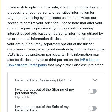
από τον Ιούνιο.
If you wish to opt-out of the sale, sharing to third parties, or
Η ανακοίνωση του αρμόδιου Υπουργείου στις 27
processing of your personal or sensitive information for
Σεπτεμβρίου της πρόσληψης 873 αναπληρωτών
targeted advertising by us, please use the below opt-out
δασκάλων μέσω ΕΣΠΑ για την κάλυψη αποκλειστικά
λειτουργικών κενών και μόνο στο απογευματινό ωράριο,
section to confirm your selection. Please note that after your
αποδεικνύει πως
το Υπουργείο θεωρεί το ολοήμερο
opt-out request is processed you may continue seeing
πρόγραμμα ως δομή χωρίς μόνιμους εκπαιδευτικούς
interest-based ads based on personal information utilized by
με αποτέλεσμα να
εξοβελίζεται η σταθερή εργασία και
us or personal information disclosed to third parties prior to
να παρέχεται στους μαθητές μόνο εφόσον
your opt-out. You may separately opt-out of the further
χρηματοδοτείται από ευρωπαϊκά κονδύλια.
disclosure of your personal information by third parties on the
IAB’s list of downstream participants. This information may
Η πρόσληψη των εκπαιδευτικών μέσω ΕΣΠΑ σημαίνει
also be disclosed by us to third parties on the
IAB’s List of
υποαμοιβόμενη, ελαστική απασχόληση,
ενώ
Downstream Participants
that may further disclose it to other
αποδεικνύει την ύπαρξη κενών, τη στιγμή που το
third parties.
Υπουργείο επέλεξε να μην πραγματοποιήσει αποσπάσεις
χιλιάδων εκπαιδευτικών και προχώρησε σε πλασματικές
Please note that this website/app uses one or more Google
υπεραριθμίες, αποφάσεις που οδηγούν σ
την
Personal Data Processing Opt Outs
services and may gather and store information including but
υπονόμευση της σταθερής εργασίας στο δημόσιο
σχολείο και των εργασιακών δικαιωμάτων των
not limited to your visit or usage behaviour. You may click to
I want to opt-out of the Sharing of my
personal data.
εκπαιδευτικών»
.
grant or deny consent to Google and its third-party tags to
Opted In
use your data for below specified purposes in below Google
Για το παραπάνω θέμα, οι βουλευτές του ΣΥΡΙΖΑ
consent section.
I want to opt-out of the Sale of my
κατέθεσαν ερώτηση προς τον Υπουργό Παιδείας &
Personal Data.