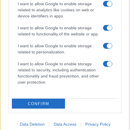
I want to allow Google to enable storage
related to analytics like cookies on web or
device identifiers in apps.
Ακολουθείστε το iPaideia.gr στο Google News
I want to allow Google to enable storage
Ειδήσεις
Tελευταίες
για την Παιδεία και την εργασία
related to functionality of the website or app.
iPaideia.gr
στο
I want to allow Google to enable storage
related to personalization.
I want to allow Google to enable storage
related to security, including authentication
functionality and fraud prevention, and other
user protection.
Στην Κατηγορία:
ΠΑΙΔΕΙΑ
CONFIRM
TAGS:
Data Deletion
Data Access
Privacy Policy
ΠΡΟΣΛΗΨΕΙΣ
ΣΥΡΙΖΑ
ΣΧΟΛΕΙΑ