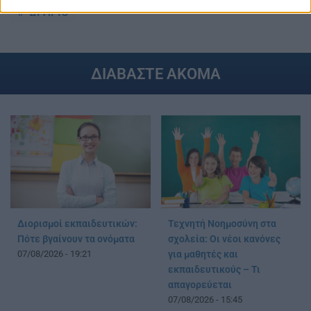
ΩΡΑΡΙΟ
ΔΙΑΒΑΣΤΕ ΑΚΟΜΑ
Διορισμοί εκπαιδευτικών:
Τεχνητή Νοημοσύνη στα
Πότε βγαίνουν τα ονόματα
σχολεία: Οι νέοι κανόνες
07/08/2026 - 19:21
για μαθητές και
εκπαιδευτικούς – Τι
απαγορεύεται
07/08/2026 - 15:45