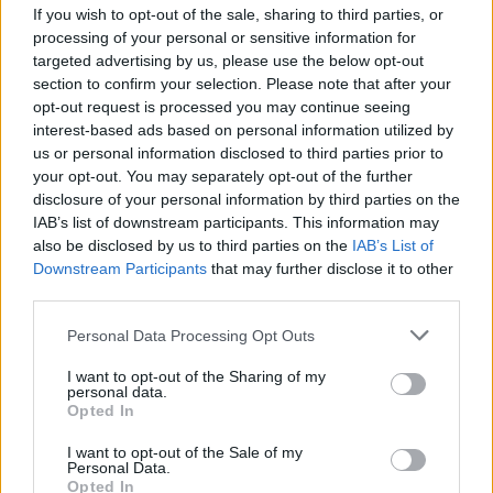
If you wish to opt-out of the sale, sharing to third parties, or
είναι στη χώρα μας, αλλά και διεθνώς, ένα πρώτης επιλογή
processing of your personal or sensitive information for
προοδευτικό πανεπιστήμιο, με δημόσιο χαρακτήρα, αναγνω
targeted advertising by us, please use the below opt-out
ρόλο στο παγκόσμιο στερέωμα.
section to confirm your selection. Please note that after your
opt-out request is processed you may continue seeing
Συνεχίζουμε την προγραμματική μας πορεία, ενδυναμώνου
interest-based ads based on personal information utilized by
υπόστασή μας σε τοπικό, εθνικό, ευρωπαϊκό και διεθνές 
us or personal information disclosed to third parties prior to
διαρκώς μοναδικές αναβαθμισμένες εμπειρίες γνώσης και
your opt-out. You may separately opt-out of the further
disclosure of your personal information by third parties on the
Δείτε επίσης
Μαρινάκης για Πανεπιστήμια: Μέχρι το τέλο
IAB’s list of downstream participants. This information may
ελεγχόμενης εισόδου
also be disclosed by us to third parties on the
IAB’s List of
Downstream Participants
that may further disclose it to other
third parties.
Please note that this website/app uses one or more Google
Personal Data Processing Opt Outs
services and may gather and store information including but
not limited to your visit or usage behaviour. You may click to
I want to opt-out of the Sharing of my
personal data.
grant or deny consent to Google and its third-party tags to
Opted In
use your data for below specified purposes in below Google
consent section.
I want to opt-out of the Sale of my
Personal Data.
Opted In