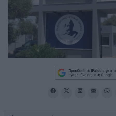
Πρόσθεσε το
iPaideia.gr
στα
αγαπημένα σου στη Google