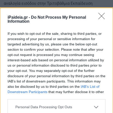
αναλογία εισόδου στην Τριτοβάθμια Εκπαίδευση
διαμορφώνεται 1 στους 3. Επίσης για πρώτη φέτος το
1% των υποψηφίων ΕΠΑΛ θα διεκδικήσει μία θέση στα
iPaideia.gr -
Do Not Process My Personal
Information
Πανεπιστήμια ανάλογα με τα μαθήματα που έχει
επιλέξει. Στον σχολιασμό της για τα θέματα, η
ομοσπονδία εκπαιδευτικών φροντιστών αναφέρει
If you wish to opt-out of the sale, sharing to third parties, or
processing of your personal or sensitive information for
επίσης ότι οι ερωτήσεις επεξεργασίας κειμένου που
targeted advertising by us, please use the below opt-out
ζητήθηκε να απαντηθούν ήταν «απλές» και «συνδέονται
section to confirm your selection. Please note that after your
άμεσα με την ύλη των εξετάσεων». «Ενδιαφέρον έχει να
opt-out request is processed you may continue seeing
παρατηρήσουμε ότι δεν επελέγη ερώτηση τύπου Σωστό
interest-based ads based on personal information utilized by
– Λάθος στη Β1, αλλά ερώτηση ανάπτυξης»,
us or personal information disclosed to third parties prior to
επισημαίνεται τέλος.
your opt-out. You may separately opt-out of the further
disclosure of your personal information by third parties on the
ΤΕΛΕΥΤΑΙΕΣ ΕΙΔΗΣΕΙΣ ΓΙΑ
IAB’s list of downstream participants. This information may
also be disclosed by us to third parties on the
IAB’s List of
ΠΑΝΕΛΛΗΝΙΕΣ 2017
Downstream Participants
that may further disclose it to other
third parties.
Please note that this website/app uses one or more Google
Πανελλήνιες 2017: Δείτε το θέμα της έκθεσης ΕΠΑΛ
Personal Data Processing Opt Outs
services and may gather and store information including but