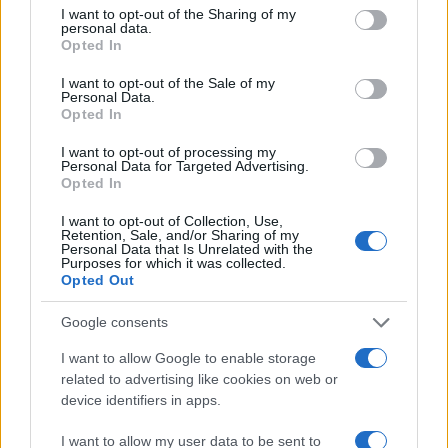
Πανελλήνιες 2017: Τα πάντα για τις επαναληπτικές
not limited to your visit or usage behaviour. You may click to
I want to opt-out of the Sharing of my
personal data.
grant or deny consent to Google and its third-party tags to
εξετάσεις
Opted In
use your data for below specified purposes in below Google
consent section.
I want to opt-out of the Sale of my
Personal Data.
Opted In
I want to opt-out of processing my
Personal Data for Targeted Advertising.
Opted In
I want to opt-out of Collection, Use,
Retention, Sale, and/or Sharing of my
Personal Data that Is Unrelated with the
Purposes for which it was collected.
Opted Out
Google consents
I want to allow Google to enable storage
related to advertising like cookies on web or
device identifiers in apps.
I want to allow my user data to be sent to