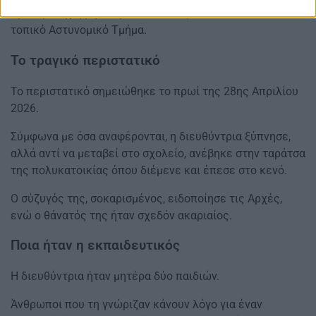
πρώτη στιγμή μήνυση κατά παντός υπευθύνου στο
τοπικό Αστυνομικό Τμήμα.
Το τραγικό περιστατικό
Το περιστατικό σημειώθηκε το πρωί της 28ης Απριλίου
2026.
Σύμφωνα με όσα αναφέρονται, η διευθύντρια ξύπνησε,
αλλά αντί να μεταβεί στο σχολείο, ανέβηκε στην ταράτσα
της πολυκατοικίας όπου διέμενε και έπεσε στο κενό.
Ο σύζυγός της, σοκαρισμένος, ειδοποίησε τις Αρχές,
ενώ ο θάνατός της ήταν σχεδόν ακαριαίος.
Ποια ήταν η εκπαιδευτικός
Η διευθύντρια ήταν μητέρα δύο παιδιών.
Άνθρωποι που τη γνώριζαν κάνουν λόγο για έναν