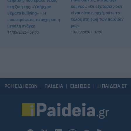
Πανελλήνιες, κατάθλιψη
ανήλικης που έβαλε τέλος
και νέοι: «Οι εξετάσεις δεν
στη ζωή της: «Υπήρχαν
είναι ούτε η αρχή, ούτε το
θέματα bullying» – Η
τέλος στη ζωή των παιδιών
εσωστρέφεια, τα άγχη και η
μας»
μεγάλη ανάγκη
13/05/2026 - 16:25
14/05/2026 - 09:00
ΡΟΗ ΕΙΔΗΣΕΩΝ
ΠΑΙΔΕΙΑ
ΕΙΔΗΣΕΙΣ
Η ΠΑΙΔΕΙΑ ΣΤΗ