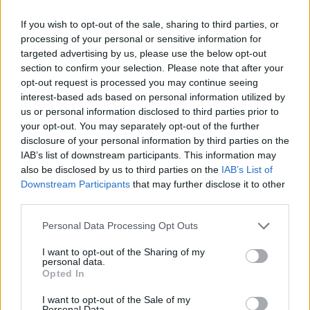
If you wish to opt-out of the sale, sharing to third parties, or
Κατά την οικογένεια, τους τελευταίους μήνες τα
processing of your personal or sensitive information for
προβλήματα είχαν ενταθεί και η πίεση προς τη
targeted advertising by us, please use the below opt-out
διευθύντρια είχε αυξηθεί σημαντικά.
section to confirm your selection. Please note that after your
opt-out request is processed you may continue seeing
Ως αποκορύφωμα περιγράφεται φράση που φέρεται να
interest-based ads based on personal information utilized by
της είχε μεταφερθεί, σύμφωνα με την οποία «θα πάμε
us or personal information disclosed to third parties prior to
στον Εισαγγελέα».
your opt-out. You may separately opt-out of the further
disclosure of your personal information by third parties on the
IAB’s list of downstream participants. This information may
also be disclosed by us to third parties on the
IAB’s List of
Downstream Participants
that may further disclose it to other
third parties.
Please note that this website/app uses one or more Google
Personal Data Processing Opt Outs
services and may gather and store information including but
not limited to your visit or usage behaviour. You may click to
I want to opt-out of the Sharing of my
personal data.
grant or deny consent to Google and its third-party tags to
Opted In
use your data for below specified purposes in below Google
consent section.
I want to opt-out of the Sale of my
Personal Data.