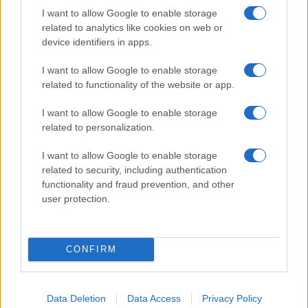
I want to allow Google to enable storage
Σε ποια επίπεδα ζητείται έρευνα
related to analytics like cookies on web or
device identifiers in apps.
Ο σύζυγος της εκλιπούσας συγκέντρωσε στοιχεία και
κατέθεσε υπόμνημα στο πλαίσιο της προκαταρκτικής
I want to allow Google to enable storage
ΕΔΕ.
related to functionality of the website or app.
Τραγωδία με διευθύντρια σχολείου: Έπεσε στο κενό-
I want to allow Google to enable storage
Φόβοι για εκφοβισμό στο εργασιακό της περιβάλλον
related to personalization.
Η οικογένεια ζητά να διερευνηθούν τυχόν ευθύνες για
I want to allow Google to enable storage
εργασιακό bullying σε τρία επίπεδα: σε οικογένειες
related to security, including authentication
μαθητών, σε πρόσωπα από τον Σύλλογο Γονέων και
functionality and fraud prevention, and other
user protection.
Κηδεμόνων και σε πρόσωπα από το σχολικό περιβάλλον.
Σε εξέλιξη και προανάκριση από την ΕΛ.ΑΣ.
CONFIRM
Εκτός από την πειθαρχική έρευνα, σε εξέλιξη βρίσκεται
και προανάκριση από την Ελληνική Αστυνομία.
Data Deletion
Data Access
Privacy Policy
Ο σύζυγος της διευθύντριας είχε υποβάλει από την