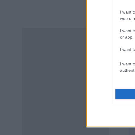
ποιούς φοιτητές
I want t
07.08.2026 - 15:54
web or d
ΠΑΙΔΕΙΑ
I want t
Τεχνητή Νοημοσύνη στα
or app.
σχολεία: Οι νέοι κανόνες για
μαθητές και εκπαιδευτικούς –
I want t
Τι απαγορεύεται
07.08.2026 - 15:45
I want t
authenti
ΕΙΔΗΣΕΙΣ
TA
Δεκαπενταύγουστος 2026:
Πώς αμείβονται όσοι
εργαστούν – Τι ισχύει για
πενθήμερο, εξαήμερο και
άδεια
07.08.2026 - 14:30
ΠΑΙΔΕΙΑ