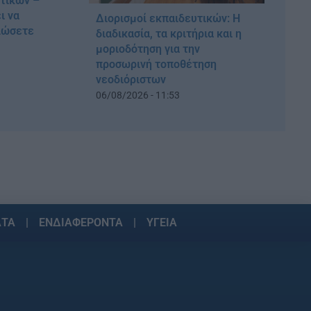
υτικών –
ι να
Διορισμοί εκπαιδευτικών: Η
λώσετε
διαδικασία, τα κριτήρια και η
μοριοδότηση για την
προσωρινή τοποθέτηση
νεοδιόριστων
06/08/2026 - 11:53
ΑΤΑ
ΕΝΔΙΑΦΕΡΟΝΤΑ
ΥΓΕΙΑ