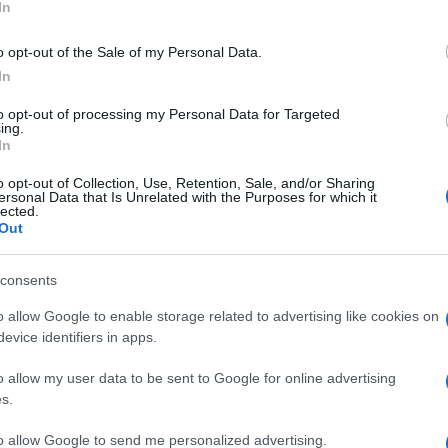
In
o opt-out of the Sale of my Personal Data.
In
to opt-out of processing my Personal Data for Targeted
ing.
In
o opt-out of Collection, Use, Retention, Sale, and/or Sharing
ersonal Data that Is Unrelated with the Purposes for which it
lected.
Out
consents
o allow Google to enable storage related to advertising like cookies on
evice identifiers in apps.
Ακολουθείστε το iPai
o allow my user data to be sent to Google for online advertising
s.
Ειδήσεις
Tελευταίες
για την Παιδεία 
to allow Google to send me personalized advertising.