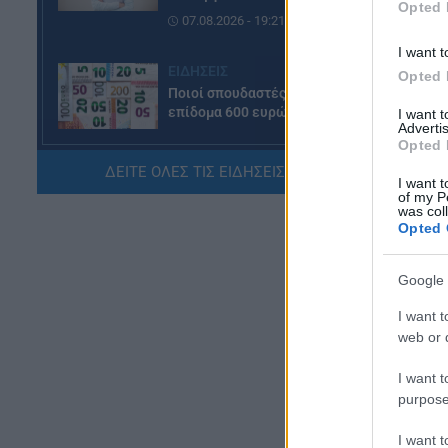
Opted 
07.08.2026 - 19:21
I want t
ΕΙΔΗΣΕΙΣ
Opted 
Ποιοί σπουδαστές θα λάβουν
επίδομα 600 ευρώ
I want 
Advertis
07.08.2026 - 18:19
Opted 
ΔΕΙΤΕ ΟΛΕΣ ΤΙΣ ΕΙΔΗΣΕΙΣ ΕΔΩ »
I want t
ΕΙΔΗΣΕΙΣ
of my P
was col
Επίδομα έως 500 ευρώ τον
Opted 
μήνα: Οι δικαιούχοι
07.08.2026 - 17:08
Google 
ΕΙΔΗΣΕΙΣ
I want t
Γονικές παροχές και δωρεές:
web or d
Οι «παγίδες» και τα λάθη
07.08.2026 - 16:19
I want t
purpose
ΠΑΙΔΕΙΑ
I want 
ΝΕΟ φοιτητικό επίδομα: Για