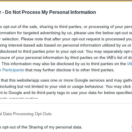
r -
Do Not Process My Personal Information
to opt-out of the sale, sharing to third parties, or processing of your per
formation for targeted advertising by us, please use the below opt-out s
r selection. Please note that after your opt-out request is processed y
eing interest-based ads based on personal information utilized by us or
disclosed to third parties prior to your opt-out. You may separately opt-
losure of your personal information by third parties on the IAB’s list of
. This information may also be disclosed by us to third parties on the
IA
Participants
that may further disclose it to other third parties.
 that this website/app uses one or more Google services and may gath
μφωνα με πληροφορίες οι μαθήτριες μετέβησαν με τους 
including but not limited to your visit or usage behaviour. You may click 
 to Google and its third-party tags to use your data for below specifi
τήγγειλαν σεξουαλική παρενόχληση από τον καθηγητή το
ogle consent section.
άρκεια σχολικής εκδρομής.
υπόθεση βρίσκεται στο στάδιο της προανάκρισης, η δικο
l Data Processing Opt Outs
σαγγελέα Σερρών, ενώ παράλληλα δόθηκε εντολή για Ένο
o opt-out of the Sharing of my personal data.
υτεροβάθμιας Εκπαίδευσης Σερρών και ο καθηγητής κάνε