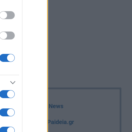
deia.gr στο Google News
iPaideia.gr
και την εργασία στο