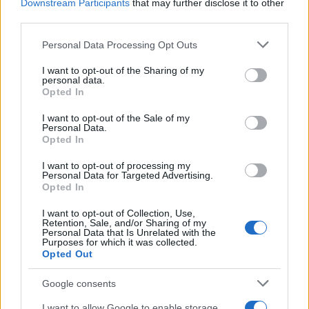
Downstream Participants
that may further disclose it to other
Ειδικής Αγωγής στην Πάτρα.
third parties.
Please note that this website/app uses one or more Google
Personal Data Processing Opt Outs
services and may gather and store information including but
not limited to your visit or usage behaviour. You may click to
I want to opt-out of the Sharing of my
personal data.
grant or deny consent to Google and its third-party tags to
Opted In
use your data for below specified purposes in below Google
consent section.
I want to opt-out of the Sale of my
Personal Data.
Opted In
I want to opt-out of processing my
Personal Data for Targeted Advertising.
Opted In
I want to opt-out of Collection, Use,
Retention, Sale, and/or Sharing of my
Personal Data that Is Unrelated with the
Purposes for which it was collected.
Opted Out
Google consents
I want to allow Google to enable storage