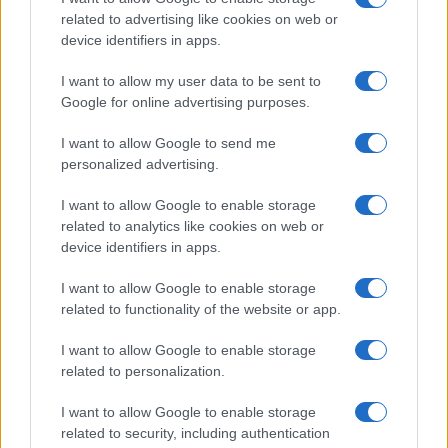
related to advertising like cookies on web or
device identifiers in apps.
I want to allow my user data to be sent to
Google for online advertising purposes.
I want to allow Google to send me
personalized advertising.
I want to allow Google to enable storage
Οι γονείς ζητούν να υπάρξει σαφής ενημέρωση για το τι
related to analytics like cookies on web or
έχει συμβεί και για το αν έχουν δοθεί οι απαραίτητες
device identifiers in apps.
οδηγίες προς τη σχολική μονάδα.
I want to allow Google to enable storage
related to functionality of the website or app.
Η επιστολή του Συλλόγου «Ήλις»
I want to allow Google to enable storage
Τις ανησυχίες επιβεβαιώνει και ο Νομαρχιακός
related to personalization.
Σύλλογος Γονέων, Κηδεμόνων και ΑμεΑ Νομού Ηλείας
«Ήλις», με κατεπείγουσα επιστολή του.
I want to allow Google to enable storage
related to security, including authentication
Ο Σύλλογος κάνει λόγο για παντελή απουσία επίσημης