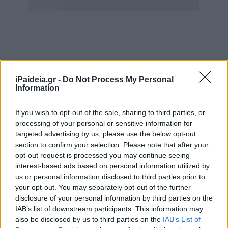
iPaideia.gr -
Do Not Process My Personal
Παρότι αρχικά είχε διαρρεύσει ότι δεν υπήρχε λόγος
Information
ανησυχίας, επειδή ο μαθητής δεν είχε παραστεί στο
σχολείο την τελευταία εβδομάδα, η εικόνα που
If you wish to opt-out of the sale, sharing to third parties, or
περιγράφεται μέσα στη σχολική κοινότητα είναι
processing of your personal or sensitive information for
targeted advertising by us, please use the below opt-out
διαφορετική.
section to confirm your selection. Please note that after your
Γονείς κάνουν λόγο για πλήρη άγνοια και έλλειψη
opt-out request is processed you may continue seeing
interest-based ads based on personal information utilized by
επίσημης ενημέρωσης σχετικά με το περιστατικό.
us or personal information disclosed to third parties prior to
your opt-out. You may separately opt-out of the further
Οι αντιδράσεις των γονέων
disclosure of your personal information by third parties on the
IAB’s list of downstream participants. This information may
Σύμφωνα με το patrisnews, έχουν ήδη διατυπωθεί
also be disclosed by us to third parties on the
IAB’s List of
έντονες αντιδράσεις προς την Περιφερειακή Διεύθυνση