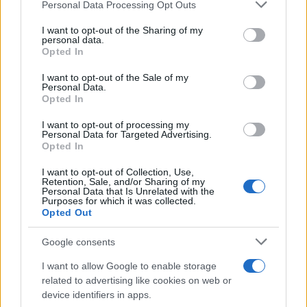
Please note that this website/app uses one or more Google
Personal Data Processing Opt Outs
services and may gather and store information including but
not limited to your visit or usage behaviour. You may click to
I want to opt-out of the Sharing of my
personal data.
grant or deny consent to Google and its third-party tags to
Opted In
use your data for below specified purposes in below Google
consent section.
I want to opt-out of the Sale of my
Personal Data.
Opted In
I want to opt-out of processing my
Personal Data for Targeted Advertising.
Opted In
I want to opt-out of Collection, Use,
Retention, Sale, and/or Sharing of my
Personal Data that Is Unrelated with the
Purposes for which it was collected.
Opted Out
Google consents
I want to allow Google to enable storage
related to advertising like cookies on web or
device identifiers in apps.