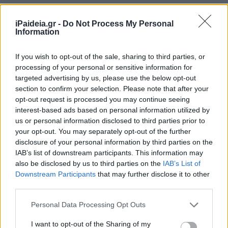
iPaideia.gr -
Do Not Process My Personal
Information
Η υπόθεση πήρε ακόμη πιο ανησυχητικές διαστάσεις
If you wish to opt-out of the sale, sharing to third parties, or
από τον τρόπο με τον οποίο οι κατηγορούμενοι φέρονται
processing of your personal or sensitive information for
να επιχείρησαν να κρύψουν τον σουγιά.
targeted advertising by us, please use the below opt-out
section to confirm your selection. Please note that after your
Σύμφωνα με το epiruspost.gr, ένας από τους δύο
opt-out request is processed you may continue seeing
ανήλικους φέρεται να έδωσε το αντικείμενο σε ανήλικη
interest-based ads based on personal information utilized by
κοπέλα, ζητώντας της να το φυλάξει στη σχολική της
us or personal information disclosed to third parties prior to
τσάντα.
your opt-out. You may separately opt-out of the further
disclosure of your personal information by third parties on the
Τι κατέθεσε η ανήλικη
IAB’s list of downstream participants. This information may
also be disclosed by us to third parties on the
IAB’s List of
Η ανήλικη, σύμφωνα με την Αστυνομία, δεν γνώριζε τι
Downstream Participants
that may further disclose it to other
είχε προηγηθεί.
third parties.
Please note that this website/app uses one or more Google
Personal Data Processing Opt Outs
services and may gather and store information including but
not limited to your visit or usage behaviour. You may click to
I want to opt-out of the Sharing of my