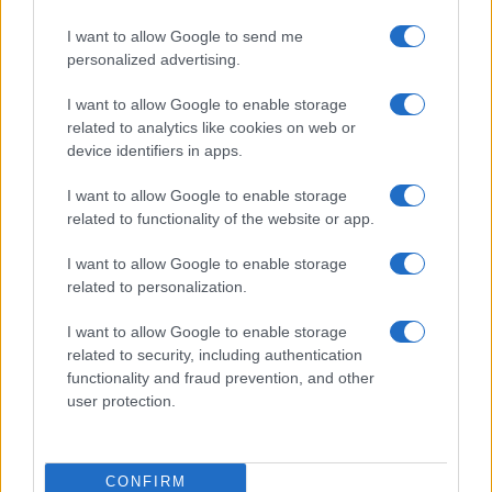
I want to allow Google to send me
personalized advertising.
I want to allow Google to enable storage
related to analytics like cookies on web or
Αργότερα παρέδωσε τον σουγιά στους αστυνομικούς της
device identifiers in apps.
Υποδιεύθυνσης Δίωξης και Εξιχνίασης Εγκλημάτων
Ιωαννίνων.
I want to allow Google to enable storage
related to functionality of the website or app.
Συνελήφθησαν και οι γονείς
I want to allow Google to enable storage
Η Αστυνομία προχώρησε και στη σύλληψη των γονέων
related to personalization.
των δύο ανήλικων μαθητών.
I want to allow Google to enable storage
Οι γονείς συνελήφθησαν με την κατηγορία της
related to security, including authentication
παραμέλησης εποπτείας ανηλίκου.
functionality and fraud prevention, and other
user protection.
Οι ανήλικοι στην Εισαγγελία
Οι 15χρονοι μαθητές οδηγούνται στην Εισαγγελία
CONFIRM