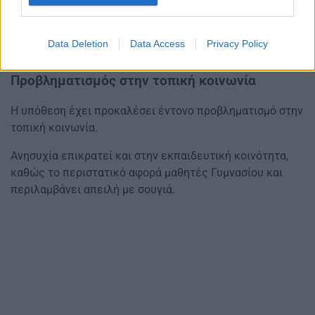
Πρωτοδικών Ιωαννίνων.
Το περιστατικό έρχεται να προστεθεί σε μια σειρά
Data Deletion
Data Access
Privacy Policy
βίαιων συμβάντων μεταξύ ανηλίκων στην περιοχή.
Προβληματισμός στην τοπική κοινωνία
Η υπόθεση έχει προκαλέσει έντονο προβληματισμό στην
τοπική κοινωνία.
Ανησυχία επικρατεί και στην εκπαιδευτική κοινότητα,
καθώς το περιστατικό αφορά μαθητές Γυμνασίου και
περιλαμβάνει απειλή με σουγιά.