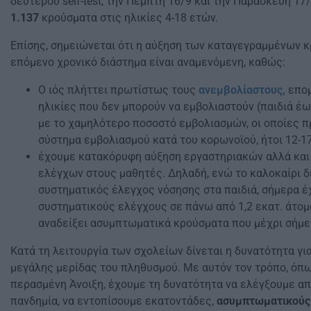
δεύτερου self-test, την Πέμπτη 16/9 και την Παρασκευή 17
1.137
κρούσματα στις ηλικίες 4-18 ετών.
Επίσης, σημειώνεται ότι η αύξηση των καταγεγραμμένων κ
επόμενο χρονικό διάστημα είναι αναμενόμενη, καθώς:
Ο ιός πλήττει πρωτίστως τους
ανεμβολίαστους,
επομ
ηλικίες που δεν μπορούν να εμβολιαστούν (παιδιά έω
με το χαμηλότερο ποσοστό εμβολιασμών, οι οποίες 
σύστημα εμβολιασμού κατά του κορωνοϊού, ήτοι 12-17
έχουμε κατακόρυφη αύξηση εργαστηριακών αλλά και
ελέγχων στους μαθητές. Δηλαδή, ενώ το καλοκαίρι 
συστηματικός έλεγχος νόσησης στα παιδιά, σήμερα έ
συστηματικούς ελέγχους σε πάνω από 1,2 εκατ. άτομ
αναδείξει ασυμπτωματικά κρούσματα που μέχρι σήμερ
Κατά τη λειτουργία των σχολείων δίνεται η δυνατότητα γι
μεγάλης μερίδας του πληθυσμού. Με αυτόν τον τρόπο, όπω
περασμένη Άνοιξη, έχουμε τη δυνατότητα να ελέγξουμε α
πανδημία, να εντοπίσουμε εκατοντάδες,
ασυμπτωματικούς