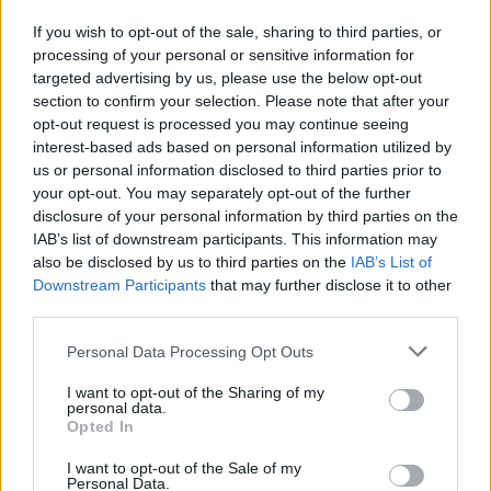
Σχολεία – εκπαιδευτικοί: Μέτρα για τις ευπαθε
If you wish to opt-out of the sale, sharing to third parties, or
processing of your personal or sensitive information for
targeted advertising by us, please use the below opt-out
section to confirm your selection. Please note that after your
opt-out request is processed you may continue seeing
interest-based ads based on personal information utilized by
us or personal information disclosed to third parties prior to
your opt-out. You may separately opt-out of the further
disclosure of your personal information by third parties on the
IAB’s list of downstream participants. This information may
also be disclosed by us to third parties on the
IAB’s List of
Downstream Participants
that may further disclose it to other
third parties.
Please note that this website/app uses one or more Google
Personal Data Processing Opt Outs
services and may gather and store information including but
not limited to your visit or usage behaviour. You may click to
I want to opt-out of the Sharing of my
personal data.
grant or deny consent to Google and its third-party tags to
Opted In
use your data for below specified purposes in below Google
consent section.
I want to opt-out of the Sale of my
Personal Data.
Ακολουθείστε το iPaideia.gr στο Go