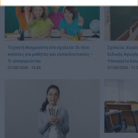
Τεχνητή Νοημοσύνη στα σχολεία: Οι νέοι
Σχολεία: Χωρί
κανόνες για μαθητές και εκπαιδευτικούς –
Ειδικής Αγωγής
Τι απαγορεύεται
Υπουργείο Εσ
07/08/2026 - 15:45
07/08/2026 - 11: