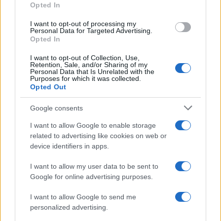
Opted In
Ειδήσεις
Tελευταίες
για την Παιδεία και την εργασί
I want to opt-out of processing my
Personal Data for Targeted Advertising.
Opted In
I want to opt-out of Collection, Use,
Retention, Sale, and/or Sharing of my
Personal Data that Is Unrelated with the
Purposes for which it was collected.
Opted Out
Google consents
Στην Κατηγορία:
ΠΑΙΔΕΙΑ
I want to allow Google to enable storage
related to advertising like cookies on web or
device identifiers in apps.
TAGS:
I want to allow my user data to be sent to
ΕΜΒΟΛΙΑΣΜΟΙ ΠΑΙΔΙΩΝ
ΕΜΒΟΛΙΟ ΚΟΡΟΝΟΙΟΣ ΓΙΑ
Google for online advertising purposes.
ΚΟΡΟΝΟΙΟΣ ΚΡΟΥΣΜΑΤΑ
ΣΧΟΛΕΙΑ
I want to allow Google to send me
personalized advertising.