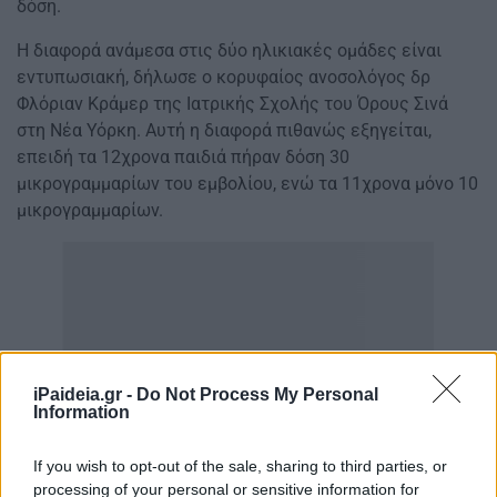
δόση.
Η διαφορά ανάμεσα στις δύο ηλικιακές ομάδες είναι
εντυπωσιακή, δήλωσε ο κορυφαίος ανοσολόγος δρ
Φλόριαν Κράμερ της Ιατρικής Σχολής του Όρους Σινά
στη Νέα Υόρκη. Αυτή η διαφορά πιθανώς εξηγείται,
επειδή τα 12χρονα παιδιά πήραν δόση 30
μικρογραμμαρίων του εμβολίου, ενώ τα 11χρονα μόνο 10
μικρογραμμαρίων.
iPaideia.gr -
Do Not Process My Personal
Information
If you wish to opt-out of the sale, sharing to third parties, or
processing of your personal or sensitive information for