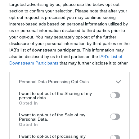
targeted advertising by us, please use the below opt-out
section to confirm your selection. Please note that after your
opt-out request is processed you may continue seeing
interest-based ads based on personal information utilized by
us or personal information disclosed to third parties prior to
your opt-out. You may separately opt-out of the further
disclosure of your personal information by third parties on the
IAB’s list of downstream participants. This information may
also be disclosed by us to third parties on the
IAB’s List of
Downstream Participants
that may further disclose it to other
third parties.
Please note that this website/app uses one or more Google
Personal Data Processing Opt Outs
services and may gather and store information including but
not limited to your visit or usage behaviour. You may click to
I want to opt-out of the Sharing of my
personal data.
grant or deny consent to Google and its third-party tags to
Opted In
use your data for below specified purposes in below Google
consent section.
I want to opt-out of the Sale of my
Personal Data.
Ειδικοί στις ΗΠΑ εξέφρασαν την ανησυχία ότι τα
Opted In
παραπάνω θα κάνουν ακόμη πιο διστακτικούς
I want to opt-out of processing my
ορισμένους γονείς να εμβολιάσουν τα παιδιά τους κατά