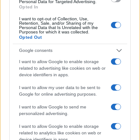
Personal Data for Targeted Advertising.
του κορωνοϊού. “Είναι απογοητευτικό, αλλά όχι τελείως
Opted In
απρόσμενο, δεδομένου ότι πρόκειται για ένα
I want to opt-out of Collection, Use,
εμβόλιο που αναπτύχθηκε ως απάντηση σε μια
Retention, Sale, and/or Sharing of my
Personal Data that Is Unrelated with the
προηγούμενη παραλλαγή. Φαίνεται πάντως πολύ
Purposes for which it was collected.
απογοητευτικό να βλέπει κανείς μια τόσο γρήγορη
Opted Out
μείωση (της αποτελεσματικότητας) κατά της Όμικρον”,
Google consents
δήλωσε ο επικεφαλής ερευνητής Έλι Ρόζενμπεργκ του
Τμήματος Υγείας της Πολιτείας της Νέας Υόρκης.
I want to allow Google to enable storage
related to advertising like cookies on web or
Πάντως οι ειδικοί συνεχίζουν να συνιστούν το εμβόλιο
device identifiers in apps.
για τα παιδιά, καθώς δεν παύει να προστατεύει κατά της
βαριάς νόσου Covid-19. Πρέπει να δώσουμε σαφώς
I want to allow my user data to be sent to
έμφαση στο ίδιο το ντόνατ και όχι στην τρύπα του,
Google for online advertising purposes.
ανέφερε η ειδική στα παιδικά εμβόλια δρ Κάθριν
I want to allow Google to send me
Έντουαρντς του Πανεπιστημίου Βάντερμπιλτ του Τενεσί.
personalized advertising.
Τα ευρήματα, σύμφωνα με τον δρα Ρόζενμπεργκ,
I want to allow Google to enable storage
εγείρουν τα ερωτήματα ποιά είναι η σωστή δόση στα
related to analytics like cookies on web or
μικρά παιδιά, πόσες δόσεις πρέπει να χορηγούνται και
device identifiers in apps.