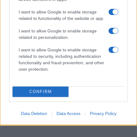
πότε. Μέχρι τώρα στις ΗΠΑ μόνο ένα στα τέσσερα
παιδιά 5-11 ετών έχει κάνει δύο δόσεις του εμβολίου
I want to allow Google to enable storage
related to functionality of the website or app.
Covid-19 (το CDC δεν έχει συστήσει ακόμη τρίτη
ενισχυτική δόση γι’ αυτή την ηλικιακή ομάδα), ενώ η FDA
I want to allow Google to enable storage
δεν έχει ακόμη εγκρίνει το εμβόλιο για τα παιδιά κάτω
related to personalization.
των πέντε ετών. Οι Pfizer και ΒioNTech συνεχίζουν να
δοκιμάζουν μια τρίτη δόση τόσο σε παιδιά 5-11 ετών, όσο
I want to allow Google to enable storage
και κάτω των πέντε ετών, με τα αποτελέσματα να
related to security, including authentication
αναμένονται μέσα σε μερικές εβδομάδες.
functionality and fraud prevention, and other
user protection.
CONFIRM
Data Deletion
Data Access
Privacy Policy