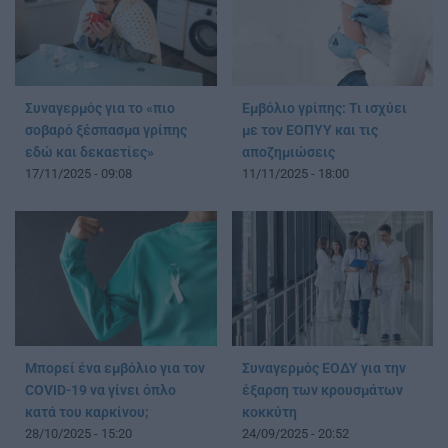
Συναγερμός για το «πιο
Εμβόλιο γρίπης: Τι ισχύει
σοβαρό ξέσπασμα γρίπης
με τον ΕΟΠΥΥ και τις
εδώ και δεκαετίες»
αποζημιώσεις
17/11/2025 - 09:08
11/11/2025 - 18:00
Μπορεί ένα εμβόλιο για τον
Συναγερμός ΕΟΔΥ για την
COVID-19 να γίνει όπλο
έξαρση των κρουσμάτων
κατά του καρκίνου;
κοκκύτη
28/10/2025 - 15:20
24/09/2025 - 20:52