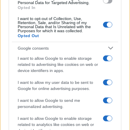
Personal Data for Targeted Advertising.
Opted In
I want to opt-out of Collection, Use,
Retention, Sale, and/or Sharing of my
Personal Data that Is Unrelated with the
Purposes for which it was collected.
Opted Out
Google consents
I want to allow Google to enable storage
related to advertising like cookies on web or
device identifiers in apps.
I want to allow my user data to be sent to
Google for online advertising purposes.
I want to allow Google to send me
personalized advertising.
Ωστόσο, όπως είπαν, μένει να απαντηθεί για ποιο λόγο οι
εθελοντές οι οποίοι δεν γνώριζαν ότι υποβάλλονται σε
I want to allow Google to enable storage
ακτινοβολία
είχαν προβλήματα τόσο υποκειμενικά όπως
related to analytics like cookies on web or
αϋπνία, πονοκέφαλο, σύγχυση, όσο και αντικειμενικά