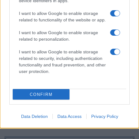
device identifiers in apps.
όπως διαφάνηκε στο ηλεκτροεγκεφαλογράφημα.
I want to allow Google to enable storage
Μέχρι να υπάρξουν εκτενέστερες μελέτες και πιο
related to functionality of the website or app.
αναλυτικά συμπεράσματα,
οι ερευνητές συστήνουν στο
I want to allow Google to enable storage
κοινό να μην χρησιμοποιεί το κινητό πριν τον ύπνο και
related to personalization.
να μην κοιμάται με αυτό δίπλα στο κομοδίνο του.
I want to allow Google to enable storage
related to security, including authentication
functionality and fraud prevention, and other
user protection.
CONFIRM
Data Deletion
Data Access
Privacy Policy