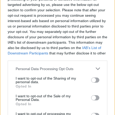
συμπτώματα και αλλαγές στο
targeted advertising by us, please use the below opt-out
ηλεκτροεγκεφαλογράφημα κατά τη διάρκεια του ύπνου.
section to confirm your selection. Please note that after your
opt-out request is processed you may continue seeing
Οι ερευνητές παραδέχθηκαν ότι οι πληροφορίες είναι
interest-based ads based on personal information utilized by
λίγες λόγω του μικρού αριθμού των συμμετεχόντων,
us or personal information disclosed to third parties prior to
ενώ πρόσθεσαν ότι μεγαλύτερες μελέτες διαπίστωσαν
your opt-out. You may separately opt-out of the further
ότι η χρήση των κινητών τηλεφώνων δεν έχει
disclosure of your personal information by third parties on the
βραχυπρόθεσμες επιπτώσεις στον εγκέφαλο.
IAB’s list of downstream participants. This information may
also be disclosed by us to third parties on the
IAB’s List of
Downstream Participants
that may further disclose it to other
third parties.
Please note that this website/app uses one or more Google
Personal Data Processing Opt Outs
services and may gather and store information including but
not limited to your visit or usage behaviour. You may click to
I want to opt-out of the Sharing of my
personal data.
grant or deny consent to Google and its third-party tags to
Opted In
use your data for below specified purposes in below Google
consent section.
I want to opt-out of the Sale of my
Personal Data.
Opted In
I want to opt-out of processing my