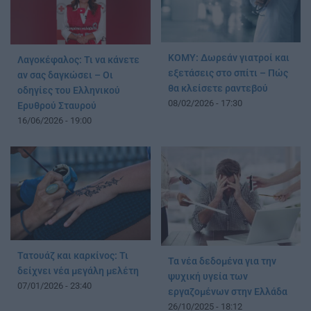
ΚΟΜΥ: Δωρεάν γιατροί και
Λαγοκέφαλος: Τι να κάνετε
εξετάσεις στο σπίτι – Πώς
αν σας δαγκώσει – Οι
θα κλείσετε ραντεβού
οδηγίες του Ελληνικού
08/02/2026 - 17:30
Ερυθρού Σταυρού
16/06/2026 - 19:00
Τατουάζ και καρκίνος: Τι
Τα νέα δεδομένα για την
δείχνει νέα μεγάλη μελέτη
ψυχική υγεία των
07/01/2026 - 23:40
εργαζομένων στην Ελλάδα
26/10/2025 - 18:12