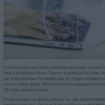
Η ποιότητα της απάντησης εξαρτάται άμεσα από το πόσο 
είναι η εντολή που δίνεις. Όσο πιο συγκεκριμένος είσαι, τ
και το αποτέλεσμα. Για παράδειγμα, το «Γράψε ένα άρθρο γι
ενώ το «Γράψε άρθρο 300 λέξεων για τις χρήσιμες εντολές
H3» δίνει ακριβές πλαίσιο.
Επίσης, μπορείς να ορίζεις ρόλους, π.χ. «Ως δημοσιογράφος
παραδείγματα, π.χ. «Όπως το Suits μοιάζει με το Mad Men».