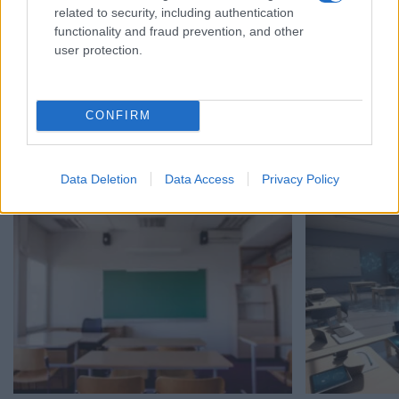
related to security, including authentication
functionality and fraud prevention, and other
user protection.
CONFIRM
Ζαχαράκη: Η τεχνητή νοημοσύνη δεν
Τεχνητή Νοημο
αντικαθιστά τον εκπαιδευτικό
Δημοσιεύτηκε 
10/07/2026 - 09:08
επιτρέπεται κ
03/07/2026 - 09:
Data Deletion
Data Access
Privacy Policy