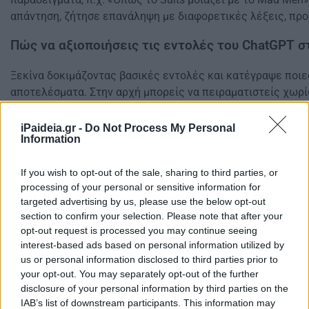
απάντηση, ζήτησε επανάληψη με διαφορετικές λέξεις, πρ
Πώς να αξιοποιήσεις τις εντολές του ChatGPT σ
Ξεκίνα δοκιμάζοντας βασικές εντολές και κατέγραψε ποιε
αποτελέσματα. Στην αρχή μπορείς να πειραματιστείς χωρίς
εξοικειωθείς με τη «γλώσσα» του μοντέλου. Μόλις αποκτή
δομείς πιο στοχευμένα prompts με σαφές ύφος, επιθυμητό
iPaideia.gr -
Do Not Process My Personal
Information
προσδιορισμένο κοινό.
Χρήσιμες λέξεις-κλειδιά σε prompts είναι: «γράψε», «πρότε
If you wish to opt-out of the sale, sharing to third parties, or
«οργάνωσε», «δώσε παράδειγμα», «κάν’ το πιο…». Η συνέπε
processing of your personal or sensitive information for
targeted advertising by us, please use the below opt-out
βοηθάει το ChatGPT να σε «καταλάβει» καλύτερα, δίνοντά
section to confirm your selection. Please note that after your
πραγματικά μπορείς να χρησιμοποιήσεις άμεσα.
opt-out request is processed you may continue seeing
interest-based ads based on personal information utilized by
Δείτε ακόμη
DeepSeek: Σε ποιούς τομείς ξεπερνά το Cha
us or personal information disclosed to third parties prior to
your opt-out. You may separately opt-out of the further
disclosure of your personal information by third parties on the
IAB’s list of downstream participants. This information may