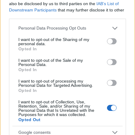
also be disclosed by us to third parties on the
IAB’s List of
Downstream Participants
that may further disclose it to other
third parties.
Please note that this website/app uses one or more Google
Personal Data Processing Opt Outs
services and may gather and store information including but
not limited to your visit or usage behaviour. You may click to
I want to opt-out of the Sharing of my
personal data.
grant or deny consent to Google and its third-party tags to
Opted In
use your data for below specified purposes in below Google
consent section.
I want to opt-out of the Sale of my
Personal Data.
Opted In
I want to opt-out of processing my
Personal Data for Targeted Advertising.
Opted In
Ακολουθείστε το iPaideia.gr στο Go
I want to opt-out of Collection, Use,
Retention, Sale, and/or Sharing of my
Ειδήσεις
Tελευταίες
για την Παιδεία και την εργασ
Personal Data that Is Unrelated with the
Purposes for which it was collected.
Opted Out
Google consents