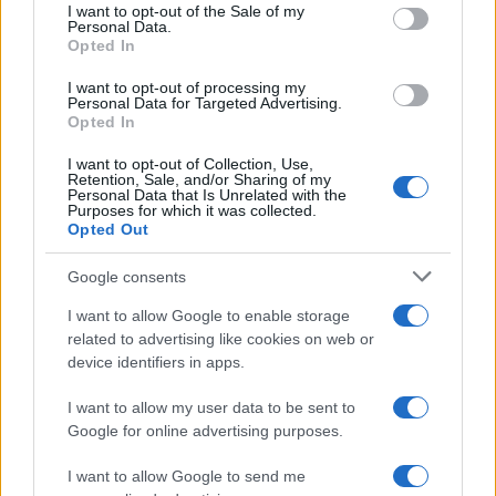
consent section.
I want to opt-out of the Sale of my
Personal Data.
Opted In
Συνελήφθη 16χρονος για εκβιασμό 14χρονου –
Στα χ
I want to opt-out of processing my
Άρπαξαν κοσμήματα αξίας 10.000 ευρώ
έκλεβ
Personal Data for Targeted Advertising.
17/06/2026 - 17:02
17/06/
Opted In
I want to opt-out of Collection, Use,
Retention, Sale, and/or Sharing of my
Personal Data that Is Unrelated with the
Purposes for which it was collected.
Opted Out
Google consents
I want to allow Google to enable storage
related to advertising like cookies on web or
device identifiers in apps.
I want to allow my user data to be sent to
Συνελ
Google for online advertising purposes.
ανηλί
Ποινική δίωξη στον 63χρονο καθηγητή που
11/06/
I want to allow Google to send me
κατηγορείται ότι θώπευσε 8χρονη σε πάρκο