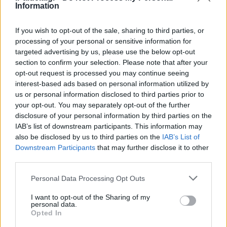
Information
If you wish to opt-out of the sale, sharing to third parties, or
processing of your personal or sensitive information for
targeted advertising by us, please use the below opt-out
section to confirm your selection. Please note that after your
opt-out request is processed you may continue seeing
Αδιαν
interest-based ads based on personal information utilized by
19/06/
us or personal information disclosed to third parties prior to
Προκήρυξη ΑΣΕΠ για μόνιμες προσλήψεις στη
your opt-out. You may separately opt-out of the further
Δημοτική Αστυνομία: Τα οριστικά αποτελέσματα
disclosure of your personal information by third parties on the
05/08/2026 - 15:25
IAB’s list of downstream participants. This information may
also be disclosed by us to third parties on the
IAB’s List of
Downstream Participants
that may further disclose it to other
third parties.
Please note that this website/app uses one or more Google
Personal Data Processing Opt Outs
services and may gather and store information including but
not limited to your visit or usage behaviour. You may click to
I want to opt-out of the Sharing of my
personal data.
grant or deny consent to Google and its third-party tags to
Opted In
use your data for below specified purposes in below Google