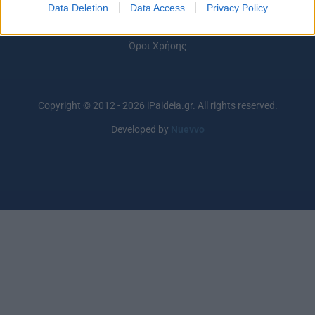
Πολιτική Απορρήτου
Data Deletion
Data Access
Privacy Policy
Κοινωνία Της Πληροφορίας
Όροι Χρήσης
Copyright © 2012 - 2026 iPaideia.gr. All rights reserved.
Developed by
Nuevvo