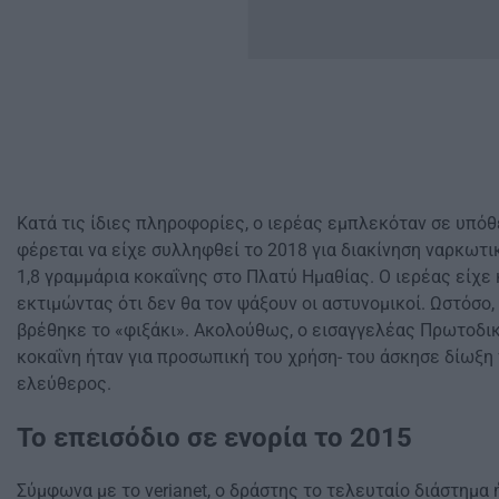
Κατά τις ίδιες πληροφορίες, ο ιερέας εμπλεκόταν σε υπό
φέρεται να είχε συλληφθεί το 2018 για διακίνηση ναρκωτι
1,8 γραμμάρια κοκαΐνης στο Πλατύ Ημαθίας. Ο ιερέας είχε
εκτιμώντας ότι δεν θα τον ψάξουν οι αστυνομικοί. Ωστόσο,
βρέθηκε το «φιξάκι». Ακολούθως, ο εισαγγελέας Πρωτοδικ
κοκαΐνη ήταν για προσωπική του χρήση- του άσκησε δίωξη
ελεύθερος.
Το επεισόδιο σε ενορία το 2015
Σύμφωνα με το verianet, ο δράστης το τελευταίο διάστημα 