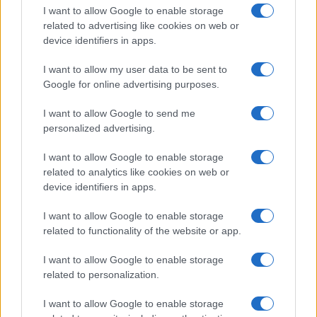
I want to allow Google to enable storage
Σύμφωνα με αποκλειστικές πληροφορίες του evima.gr
related to advertising like cookies on web or
21 άνθρωποι έχουν χάσει τη ζωή τους εκ των οποίων 13
device identifiers in apps.
είναι παιδιά.
I want to allow my user data to be sent to
Οι έρευνες από το λιμενικό συνεχίζονται ενώ οι σωροί
Google for online advertising purposes.
έχουν μεταφερθεί στο νοσοκομείο Καρύστου.
I want to allow Google to send me
personalized advertising.
Το σκάφος που βυθίστηκε στο Στενό του Καφηρέα στην
Εύβοια, ξεκίνησε από τη Σμύρνη και κανείς από τους
I want to allow Google to enable storage
επιβαίνοντας δεν φορούσε σωσίβιο. Όπως δήλωσαν οι
related to analytics like cookies on web or
device identifiers in apps.
μετανάστες στο ιστιοφόρο επέβαιναν συνολικά 68
άτομα. Πρόκειται για μετανάστες από το Αφγανιστάν, την
I want to allow Google to enable storage
Αίγυπτο και το Ιράν.
related to functionality of the website or app.
I want to allow Google to enable storage
related to personalization.
I want to allow Google to enable storage