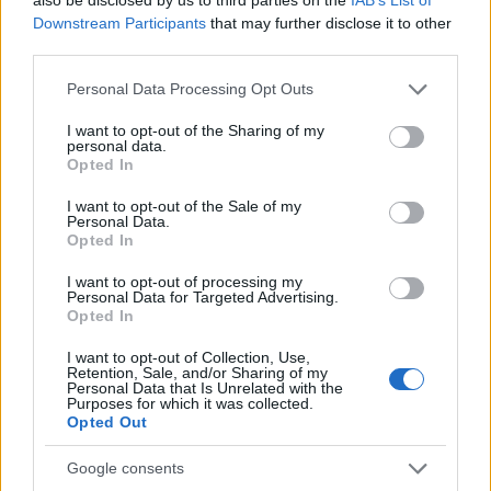
Downstream Participants
that may further disclose it to other
third parties.
Please note that this website/app uses one or more Google
Personal Data Processing Opt Outs
services and may gather and store information including but
not limited to your visit or usage behaviour. You may click to
I want to opt-out of the Sharing of my
personal data.
grant or deny consent to Google and its third-party tags to
Opted In
use your data for below specified purposes in below Google
consent section.
I want to opt-out of the Sale of my
Personal Data.
Opted In
I want to opt-out of processing my
Personal Data for Targeted Advertising.
Opted In
I want to opt-out of Collection, Use,
Retention, Sale, and/or Sharing of my
Personal Data that Is Unrelated with the
Purposes for which it was collected.
Opted Out
Google consents