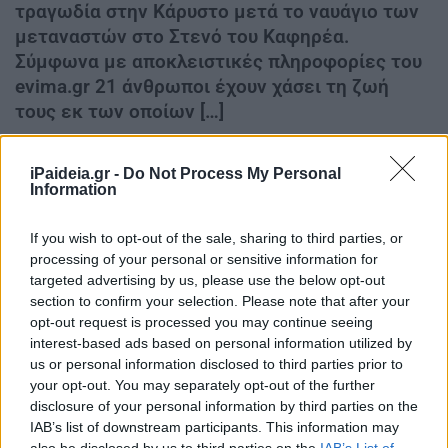
τραγωδία στην Κάρυστο μετά το ναυάγιο των
μεταναστών στο Στενό του Καφηρέα.
Σύμφωνα με αποκλειστικές πληροφορίες του
evima.gr 21 άνθρωποι έχουν χάσει τη ζωή
τους εκ των οποίων […]
Όλα τα τελευταία ΝΕΑ – Η επιχείρηση έρευνας και
iPaideia.gr -
Do Not Process My Personal
διάσωσης υπό τον συντονισμό της ΕΚΣΕΔ στη θαλάσσια
Information
περιοχή Στενού Καφηρέα βρίσκεται σε εξέλιξη
If you wish to opt-out of the sale, sharing to third parties, or
Δεν έχει τέλος η τραγωδία στην Κάρυστο μετά το
processing of your personal or sensitive information for
ναυάγιο των μεταναστών στο Στενό του Καφηρέα.
targeted advertising by us, please use the below opt-out
section to confirm your selection. Please note that after your
opt-out request is processed you may continue seeing
interest-based ads based on personal information utilized by
us or personal information disclosed to third parties prior to
your opt-out. You may separately opt-out of the further
disclosure of your personal information by third parties on the
IAB’s list of downstream participants. This information may
also be disclosed by us to third parties on the
IAB’s List of