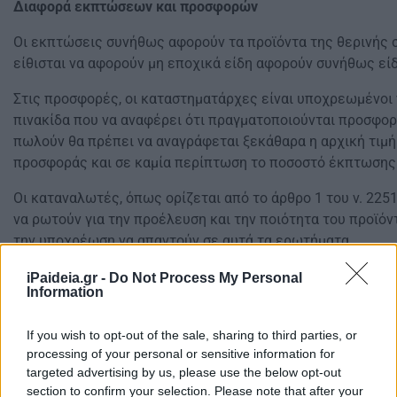
Διαφορά εκπτώσεων και προσφορών
Οι εκπτώσεις συνήθως αφορούν τα προϊόντα της θερινής 
είθισται να αφορούν μη εποχικά είδη αφορούν συνήθως ε
Στις προσφορές, οι καταστηματάρχες είναι υποχρεωμένοι
πινακίδα που να αναφέρει ότι πραγματοποιούνται προσφορ
πωλούν θα πρέπει να αναγράφεται ξεκάθαρα η αρχική τιμή 
προσφοράς και σε καμία περίπτωση το ποσοστό έκπτωσης
Οι καταναλωτές, όπως ορίζεται από το άρθρο 1 του ν. 225
να ρωτούν για την προέλευση και την ποιότητα του προϊόν
την υποχρέωση να απαντούν σε αυτά τα ερωτήματα.
iPaideia.gr -
Do Not Process My Personal
Information
If you wish to opt-out of the sale, sharing to third parties, or
processing of your personal or sensitive information for
targeted advertising by us, please use the below opt-out
section to confirm your selection. Please note that after your