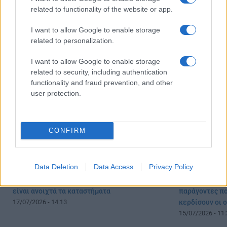
related to functionality of the website or app.
Πότε τελειώνουν οι θερινές εκπτώσεις
Πόσο θα διαρκ
I want to allow Google to enable storage
2026
Προσοχή στις 
related to personalization.
22/07/2026 - 18:09
21/07/2026 - 12:
I want to allow Google to enable storage
related to security, including authentication
functionality and fraud prevention, and other
user protection.
CONFIRM
Data Deletion
Data Access
Privacy Policy
Θερινές εκπτώσεις: Ποιές Κυριακές που θα
Καύσιμα και ε
είναι ανοιχτά τα καταστήματα
παράγοντες πο
17/07/2026 - 14:13
κερδίσουν οι 
15/07/2026 - 11: