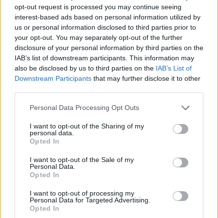
opt-out request is processed you may continue seeing
interest-based ads based on personal information utilized by
us or personal information disclosed to third parties prior to
your opt-out. You may separately opt-out of the further
disclosure of your personal information by third parties on the
IAB’s list of downstream participants. This information may
also be disclosed by us to third parties on the
IAB’s List of
Downstream Participants
that may further disclose it to other
third parties.
Please note that this website/app uses one or more Google
Personal Data Processing Opt Outs
Ακολουθείστε το iPaideia.gr στο Go
services and may gather and store information including but
not limited to your visit or usage behaviour. You may click to
I want to opt-out of the Sharing of my
personal data.
Ειδήσεις
Tελευταίες
για την Παιδεία και την εργασ
grant or deny consent to Google and its third-party tags to
Opted In
use your data for below specified purposes in below Google
consent section.
I want to opt-out of the Sale of my
Personal Data.
Opted In
I want to opt-out of processing my
Personal Data for Targeted Advertising.
Opted In