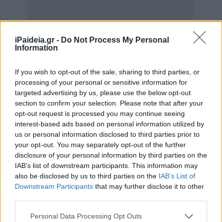
iPaideia.gr -
Do Not Process My Personal
Information
If you wish to opt-out of the sale, sharing to third parties, or
processing of your personal or sensitive information for
targeted advertising by us, please use the below opt-out
section to confirm your selection. Please note that after your
opt-out request is processed you may continue seeing
interest-based ads based on personal information utilized by
us or personal information disclosed to third parties prior to
your opt-out. You may separately opt-out of the further
disclosure of your personal information by third parties on the
IAB’s list of downstream participants. This information may
Ο 18χρονος συνελήφθη, ενώ, οι αστυνομικές δυνάμεις
also be disclosed by us to third parties on the
IAB’s List of
διεξάγουν έρευνα, για τις συνθήκες κάτω από τις οποίες
Downstream Participants
that may further disclose it to other
σημειώθηκε το περιστατικό.
third parties.
Please note that this website/app uses one or more Google
Personal Data Processing Opt Outs