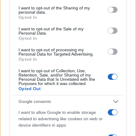
services and may gather and store information including but
not limited to your visit or usage behaviour. You may click to
I want to opt-out of the Sharing of my
personal data.
grant or deny consent to Google and its third-party tags to
Opted In
use your data for below specified purposes in below Google
consent section.
I want to opt-out of the Sale of my
Personal Data.
Opted In
I want to opt-out of processing my
Personal Data for Targeted Advertising.
Opted In
I want to opt-out of Collection, Use,
Retention, Sale, and/or Sharing of my
Personal Data that Is Unrelated with the
Purposes for which it was collected.
Opted Out
Google consents
Ακολουθείστε το iPaideia.gr στο Google News
I want to allow Google to enable storage
related to advertising like cookies on web or
Ειδήσεις
Tελευταίες
για την Παιδεία και την εργασία
device identifiers in apps.
iPaideia.gr
στο