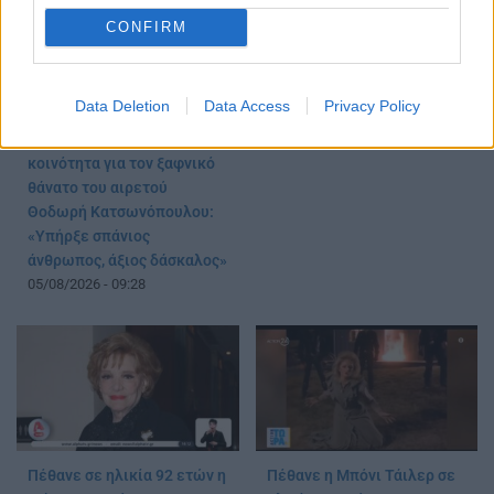
CONFIRM
Πέθανε η Μαίρη Λίντα
Data Deletion
Data Access
Privacy Policy
22/07/2026 - 09:59
Σε σοκ η εκπαιδευτική
κοινότητα για τον ξαφνικό
θάνατο του αιρετού
Θοδωρή Κατσωνόπουλου:
«Υπήρξε σπάνιος
άνθρωπος, άξιος δάσκαλος»
05/08/2026 - 09:28
Πέθανε σε ηλικία 92 ετών η
Πέθανε η Μπόνι Τάιλερ σε