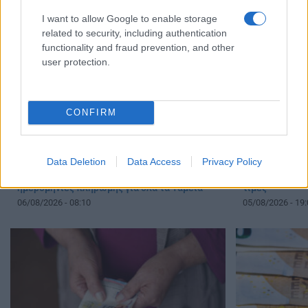
I want to allow Google to enable storage
related to security, including authentication
functionality and fraud prevention, and other
user protection.
CONFIRM
Data Deletion
Data Access
Privacy Policy
Συντάξεις Σεπτεμβρίου 2026: Οι οριστικές
Ελαιόλαδο: Έρ
ημερομηνίες πληρωμής για όλα τα Ταμεία
τιμές
06/08/2026 - 08:10
05/08/2026 - 19: