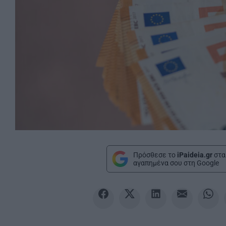
Πρόσθεσε το
iPaideia.gr
στα
αγαπημένα σου στη Google