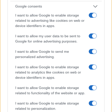
ΑΥΞΗΣΕΙΣ
ΕΠΙΚΟΥΡΙΚΕΣ ΣΥΝΤΑΞΕΙΣ
ΣΥΝ
TAGS:
Google consents
I want to allow Google to enable storage
related to advertising like cookies on web or
ΔΙΑΒΑΣΤΕ ΑΚΟΜΑ
device identifiers in apps.
I want to allow my user data to be sent to
Google for online advertising purposes.
I want to allow Google to send me
personalized advertising.
I want to allow Google to enable storage
related to analytics like cookies on web or
device identifiers in apps.
I want to allow Google to enable storage
related to functionality of the website or app.
Συντάξεις: Πο
Ποιό είναι το «άγνωστο» επίδομα που
ευρώ
μπορούν να λάβουν συνταξιούχοι
I want to allow Google to enable storage
08/08/2026 - 10:
08/08/2026 - 12:09
related to personalization.