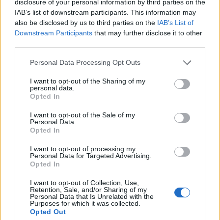
disclosure of your personal information by third parties on the
IAB’s list of downstream participants. This information may
also be disclosed by us to third parties on the
IAB’s List of
Downstream Participants
that may further disclose it to other
third parties.
Please note that this website/app uses one or more Google
Personal Data Processing Opt Outs
Ακολουθείστε το iPaideia.gr στο Go
services and may gather and store information including but
not limited to your visit or usage behaviour. You may click to
I want to opt-out of the Sharing of my
Ειδήσεις
Tελευταίες
για την Παιδεία και την εργασ
personal data.
grant or deny consent to Google and its third-party tags to
Opted In
use your data for below specified purposes in below Google
consent section.
I want to opt-out of the Sale of my
Personal Data.
Opted In
I want to opt-out of processing my
Personal Data for Targeted Advertising.
Opted In
I want to opt-out of Collection, Use,
Retention, Sale, and/or Sharing of my
Στην Κατηγορία:
ΕΙΔΗΣΕΙΣ
Personal Data that Is Unrelated with the
Purposes for which it was collected.
Opted Out