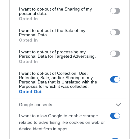
services and may gather and store information including but
Ειδήσεις
Tελευταίες
για την Παιδεία και την εργασ
not limited to your visit or usage behaviour. You may click to
I want to opt-out of the Sharing of my
personal data.
grant or deny consent to Google and its third-party tags to
Opted In
use your data for below specified purposes in below Google
consent section.
I want to opt-out of the Sale of my
Personal Data.
Opted In
I want to opt-out of processing my
Personal Data for Targeted Advertising.
Opted In
I want to opt-out of Collection, Use,
Στην Κατηγορία:
ΠΑΙΔΕΙΑ
Retention, Sale, and/or Sharing of my
Personal Data that Is Unrelated with the
Purposes for which it was collected.
Opted Out
TAGS:
ΑΠΑΝΤΗΣΕΙΣ ΠΑΝΕΛΛΗΝΙΩΝ
ΛΟΓΟΤΕΧΝΙΑ
ΝΕ
Google consents
ΠΑΝΕΛΛΑΔΙΚΕΣ ΕΞΕΤΑΣΕΙΣ
ΠΑΝΕΛΛΗΝΙΕΣ 2025
I want to allow Google to enable storage
ΠΡΟΓΡΑΜΜΑ ΠΑΝΕΛΛΗΝΙΩΝ 2025
ΠΡΟΤΕΙΝΟΜΕΝ
related to advertising like cookies on web or
device identifiers in apps.