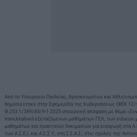
Από το Υπουργείο Παιδείας, Θρησκευμάτων και Αθλητισμού
δημοσιεύτηκε στην Εφημερίδα της Κυβερνήσεως (ΦΕΚ 12/τ.
Φ.253.1/389/Α5/9-1-2025 υπουργική απόφαση με θέμα «Σ
πανελλαδικά εξεταζόμενων μαθημάτων ΓΕΛ, των ειδικών 
μαθημάτων και πρακτικών δοκιμασιών για εισαγωγή στα Α.Ε.Ι
των Α.Σ.Ε.Ι. και Α.Σ.Σ.Υ., στη Σ.Σ.Α.Σ., στις σχολές της Ασ