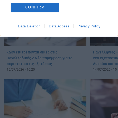
CONFIRM
Data Deletion
Data Access
Privacy Policy
«Δεν επιτρέπονται σκιές στις
Πανελλήνιες –
Πανελλαδικές»: Νέα παρέμβαση για το
νέο εξεταστικό
περιστατικό τις εξετάσεις
Λυκείου και τ
15/07/2026 - 10:20
14/07/2026 - 15: