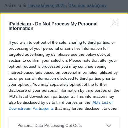
Δείτε εδώ
Πανελλήνιες 2025: Όλα όσα αλλάζουν
iPaideia.gr -
Do Not Process My Personal
Information
If you wish to opt-out of the sale, sharing to third parties, or
processing of your personal or sensitive information for
targeted advertising by us, please use the below opt-out
section to confirm your selection. Please note that after your
opt-out request is processed you may continue seeing
interest-based ads based on personal information utilized by
us or personal information disclosed to third parties prior to
your opt-out. You may separately opt-out of the further
disclosure of your personal information by third parties on the
IAB’s list of downstream participants. This information may
also be disclosed by us to third parties on the
IAB’s List of
Downstream Participants
that may further disclose it to other
third parties.
Ακολουθείστε το iPaideia.gr στο Go
Please note that this website/app uses one or more Google
Personal Data Processing Opt Outs