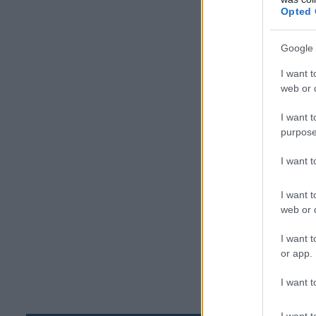
Ως
Opted 
επ
επ
Google 
αξ
I want t
τε
web or d
επ
οι
I want t
Αθ
purpose
Φό
I want 
Με
αν
I want t
χώ
web or d
αν
I want t
η 
or app.
εί
απ
I want t
ιδ
I want t