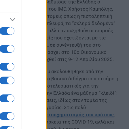
ση της επενδυτικής βαθμίδας της Ελλάδας ο
νιστικότητας (WCC) του IMD, Χρήστος Καμπόλης,
τη θέση της χώρας σε τομείς όπως η πιστοληπτική
 IMD. «Από την άλλη πλευρά, τα “σκληρά δεδομένα”
ην δούμε άμεσο άλμα, αλλά αν αυξηθούν οι εισροές
α αποτυπωθεί σε τομείς που σχετίζονται με τις
βέρνησης» σημειώνει, σε συνέντευξή του στο
, ο οποίος θα συμμετάσχει στο 10ο Οικονομικό
υσίας και θα διεξαχθεί στις 9-12 Απριλίου 2025.
οικονομική κρίση, που ακολουθήθηκε από την
 κατά τη γνώμη του, τα βασικά διδάγματα που πήρε η
τίστοιχα λιγότερο αποτελεσματικές για την
 πανδημία δίδαξε στην Ελλάδα ένα μάθημα-“κλειδί”:
εσμικές μεταρρυθμίσεις, ιδίως στον τομέα της
ς ευελιξίας της εργασίας. Στις πολύ
νονταν ο
ψηφιακός μετασχηματισμός του κράτους
,
οίκησης, κατά τη διάρκεια της COVID-19, αλλά και