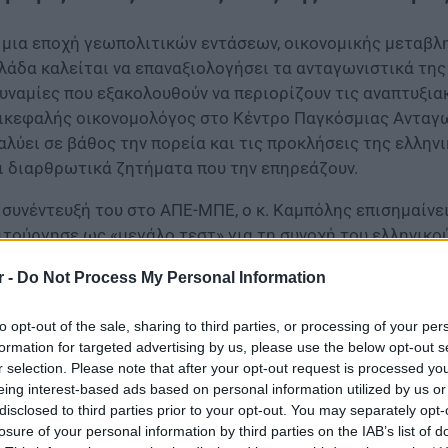
 μια εποχή γεωπολιτικών εντάσεων, οικονομικής μεταβλ
λάδα καλείται να επαναξιολογήσει τα ανταγωνιστικά της
υναμίες που εξακολουθούν να περιορίζουν τις αναπτυξια
ικεφαλής οικονομολόγος στο Κέντρο Παγκόσμιας Ανταγω
αλύει σε βάθος την πορεία και τις προκλήσεις της ελλην
ι διαρθρωτικά ζητήματα που την επηρεάζουν.
 συνέντευξή του στο ΑΠΕ-ΜΠΕ, ο κ. Καμπόλης επισημαίνει
ιτούργησε ως «μεγάλο τεστ» για τη συνοχή του ελληνικο
αίσιο αυτό, υπογραμμίζει τη σημασία ενός αποτελεσματι
r -
Do Not Process My Personal Information
σμικής εμπιστοσύνης, ως βασικών παραγόντων για την εν
οσέλκυση επενδύσεων.
to opt-out of the sale, sharing to third parties, or processing of your per
formation for targeted advertising by us, please use the below opt-out s
r selection. Please note that after your opt-out request is processed y
eing interest-based ads based on personal information utilized by us or
disclosed to third parties prior to your opt-out. You may separately opt-
losure of your personal information by third parties on the IAB’s list of