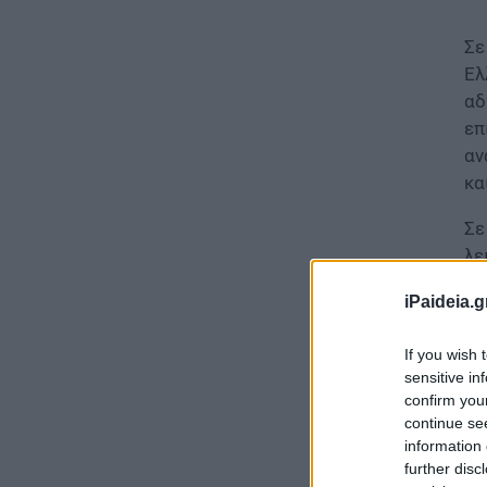
Σε
Ελ
αδ
επ
αν
κα
Σε
λε
πλ
iPaideia.g
θε
πρ
If you wish 
sensitive in
confirm you
continue se
information 
further disc