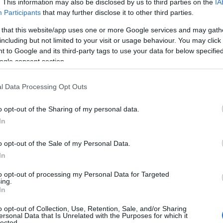
. This information may also be disclosed by us to third parties on the
IA
Participants
that may further disclose it to other third parties.
 that this website/app uses one or more Google services and may gath
including but not limited to your visit or usage behaviour. You may click 
 to Google and its third-party tags to use your data for below specifi
ogle consent section.
ίτε
Έρχονται αλλαγές στη φορολογία – Ποιοί θα δουν φ
l Data Processing Opt Outs
ανάλυσή του εστιάζει σε τρεις κύριους άξονες: τις διεθν
o opt-out of the Sharing of my personal data.
ηρεάζουν την επενδυτική ελκυστικότητα της οικονομίας 
In
ήρη αξιοποίηση των διαθέσιμων δυνατοτήτων. Κεντρικό 
οίκησης και στη θεσμική συνέχεια, που –όπως σημειώνει
o opt-out of the Sale of my Personal Data.
κλους και να στηρίζεται σε μακροπρόθεσμο στρατηγικό 
In
to opt-out of processing my Personal Data for Targeted
Χρήστος Καμπόλης τονίζει ότι η ανταγωνιστικότητα δεν 
ing.
 γερά θεμέλια θεσμικής σταθερότητας, διαφάνειας και κ
In
νεκτικό σχεδιασμό και τη σταθερή λειτουργία των θεσμώ
o opt-out of Collection, Use, Retention, Sale, and/or Sharing
γκόσμιο ανταγωνισμό και να αξιοποιήσει πλήρως τις ευκ
ersonal Data that Is Unrelated with the Purposes for which it
lected.