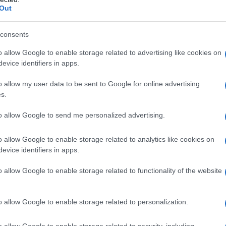
 σημαντικό ορόσημο χαρακτηρίζει την πρόσφατη ανάκτη
Out
ικεφαλής οικονομολόγος στο Κέντρο Παγκόσμιας Ανταγω
ισημαίνοντας ότι η εξέλιξη αυτή πιθανώς θα βελτιώσει 
consents
ιολόγησή της και η εμπιστοσύνη των επενδυτών, σε όρους
o allow Google to enable storage related to advertising like cookies on
ίνουν να υστερούν (να καταγραφούν). Μπορεί λοιπόν να μ
evice identifiers in apps.
ενδύσεων και ενισχυθεί το επιχειρηματικό κλίμα, αυτό θ
κονομικές επιδόσεις και την αποτελεσματικότητα της κυ
o allow my user data to be sent to Google for online advertising
ηναϊκό/Μακεδονικό Πρακτορείο Ειδήσεων, ο κ. Καμπόλης
s.
ρουμ των Δελφών, που φέτος συμπληρώνει 10 χρόνια παρο
to allow Google to send me personalized advertising.
τά το 2009-2010, η Ελλάδα αντιμετώπισε παρατεταμένη 
αταραχή της πανδημίας της Covid-19 το 2020. Ποια ήταν,
o allow Google to enable storage related to analytics like cookies on
ρα και ποιες πολιτικές αποδείχθηκαν περισσότερο κι αν
evice identifiers in apps.
άκαμψή της; «Η παρατεταμένη κρίση από το 2010 έως την
o allow Google to enable storage related to functionality of the website
δημοσιονομική σταθεροποίηση πρέπει να συμβαδίζει με θ
σπραξης φόρων, των ψηφιακών δημόσιων υπηρεσιών και τη
οτελεσματικές πολιτικές που εφαρμόστηκαν περιλαμβά
o allow Google to enable storage related to personalization.
ίως με την επιτάχυνση της ψηφιοποίησης της δημόσιας δι
o allow Google to enable storage related to security, including