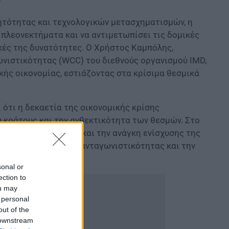
ητότητας και τεχνολογικών μετασχηματισμών, η
 πλεονεκτήματα και να αντιμετωπίσει τις δομικές
κές της δυνατότητες. Ο Χρήστος Καμπόλης,
νιστικότητας (WCC) του διεθνούς οργανισμού IMD,
ικής οικονομίας, εστιάζοντας στα κρίσιμα θεσμικά
 ότι η δεκαετία της οικονομικής κρίσης
ύ κράτους και την ανθεκτικότητα των θεσμών. Στο
κού δημόσιου τομέα και την ανάγκη ενίσχυσης της
ίσχυση της εθνικής ανταγωνιστικότητας και την
sonal or
ection to
ou may
 personal
out of the
 downstream