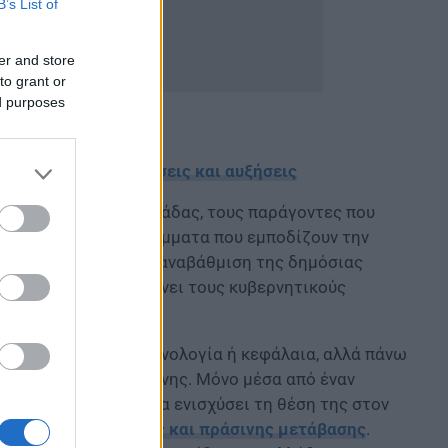
B’s List of
er and store
to grant or
ed purposes
ορολογικές ελαφρύνσεις και αυξήσεις
είς επιδόσεις της Ελλάδας, τους παράγοντες που
και τα θεσμικά ελλείμματα που εμποδίζουν την
ρόλο αποδίδει στην αναβάθμιση της δημόσιας
– οφείλει να υπερβαίνει τους κυβερνητικούς
σχεδιασμό.
χτίζεται μόνο με τεχνολογία ή κεφάλαια, αλλά πάνω
οινωνικής εμπιστοσύνης. Μόνο μέσα από έναν
ν μπορεί η Ελλάδα να ενισχύσει τη θέση της στον
αιρίες της
ψηφιακής και πράσινης μετάβασης
.