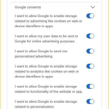
Google consents
I want to allow Google to enable storage
related to advertising like cookies on web or
device identifiers in apps.
I want to allow my user data to be sent to
Google for online advertising purposes.
I want to allow Google to send me
personalized advertising.
Με αυτή την εναλλακτική πρόταση, η κράτηση ΕΑΣ δεν
I want to allow Google to enable storage
related to analytics like cookies on web or
θα είχε «κόφτη» μόνον στα 1.400 ευρώ, αλλά και σε κάθε
device identifiers in apps.
επόμενο κλιμάκιο. Ετσι καμία σύνταξη δεν θα έπεφτε
κάτω από το όριο της κλίμακας που ανήκει. Για
I want to allow Google to enable storage
παράδειγμα, η 2η κλίμακα, όπου ανήκουν οι συντάξεις
related to functionality of the website or app.
από 1.700,01 ως 2.000 ευρώ, θα είχε κατώφλι τα 1.700
ευρώ, η 3η κλίμακα από 2.000,01 ευρώ ως 2.300 ευρώ θα
I want to allow Google to enable storage
related to personalization.
είχε «κόφτη» ΕΑΣ στις 2.000 ευρώ κ.ο.κ. Με την