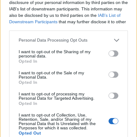
disclosure of your personal information by third parties on the
υπάρχουν αδικίες και οι συνταξιούχοι με υψηλότερες
IAB’s list of downstream participants. This information may
συντάξεις να μην καταλήγουν να παίρνουν στο χέρι
also be disclosed by us to third parties on the
IAB’s List of
λιγότερα από άλλους που έχουν μικρότερες συντάξεις.
Downstream Participants
that may further disclose it to other
third parties.
Please note that this website/app uses one or more Google
Personal Data Processing Opt Outs
services and may gather and store information including but
not limited to your visit or usage behaviour. You may click to
I want to opt-out of the Sharing of my
personal data.
grant or deny consent to Google and its third-party tags to
Opted In
use your data for below specified purposes in below Google
consent section.
I want to opt-out of the Sale of my
Personal Data.
Opted In
I want to opt-out of processing my
Personal Data for Targeted Advertising.
Opted In
I want to opt-out of Collection, Use,
Retention, Sale, and/or Sharing of my
Personal Data that Is Unrelated with the
Purposes for which it was collected.
Opted Out