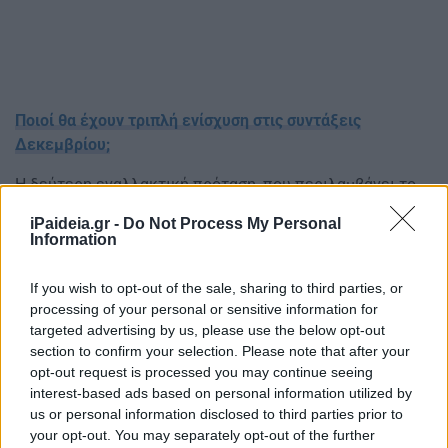
Ποιοί θα έχουν τριπλή ενίσχυση στις συντάξεις
Δεκεμβρίου;
Η δεύτερη εναλλακτική πρόταση, που περιλαμβάνει το
πόρισμα στο πλαίσιο των αναφορών που καταθέτει ο
iPaideia.gr -
Do Not Process My Personal
ΣτΠ στις αρμόδιες κρατικές αρχές για λογαριασμό των
Information
θιγόμενων προσώπων, προβλέπει να θεσπιστούν
«κόφτες» σε όλα τα κλιμάκια, ώστε η σύνταξη να μην
If you wish to opt-out of the sale, sharing to third parties, or
πέφτει μετά την κράτηση κάτω από το προηγούμενο
processing of your personal or sensitive information for
κλιμάκιο.
targeted advertising by us, please use the below opt-out
section to confirm your selection. Please note that after your
Οπως δηλαδή γίνεται τώρα με τον μοναδικό «κόφτη»
opt-out request is processed you may continue seeing
που είναι στα 1.400 ευρώ, ώστε να μην πέφτει καμία
interest-based ads based on personal information utilized by
us or personal information disclosed to third parties prior to
σύνταξη κάτω από αυτό το ποσό μετά την ΕΑΣ, έτσι να
your opt-out. You may separately opt-out of the further
γίνει και στις υπόλοιπες 7 κλίμακες, ώστε να μην