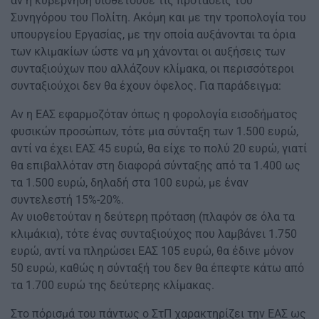
αν η κυβέρνηση υιοθετούσε τις προτάσεις του
Συνηγόρου του Πολίτη. Ακόμη και με την τροπολογία του
υπουργείου Εργασίας, με την οποία αυξάνονται τα όρια
των κλιμακίων ώστε να μη χάνονται οι αυξήσεις των
συνταξιούχων που αλλάζουν κλίμακα, οι περισσότεροι
συνταξιούχοι δεν θα έχουν όφελος. Για παράδειγμα:
Αν η ΕΑΣ εφαρμοζόταν όπως η φορολογία εισοδήματος
φυσικών προσώπων, τότε μια σύνταξη των 1.500 ευρώ,
αντί να έχει ΕΑΣ 45 ευρώ, θα είχε το πολύ 20 ευρώ, γιατί
θα επιβαλλόταν στη διαφορά σύνταξης από τα 1.400 ως
τα 1.500 ευρώ, δηλαδή στα 100 ευρώ, με έναν
συντελεστή 15%-20%.
Αν υιοθετούταν η δεύτερη πρόταση (πλαφόν σε όλα τα
κλιμάκια), τότε ένας συνταξιούχος που λαμβάνει 1.750
ευρώ, αντί να πληρώσει ΕΑΣ 105 ευρώ, θα έδινε μόνον
50 ευρώ, καθώς η σύνταξή του δεν θα έπεφτε κάτω από
τα 1.700 ευρώ της δεύτερης κλίμακας.
Στο πόρισμά του πάντως ο ΣτΠ χαρακτηρίζει την ΕΑΣ ως