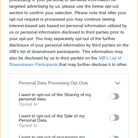
targeted advertising by us, please use the below opt-out
section to confirm your selection. Please note that after your
opt-out request is processed you may continue seeing
interest-based ads based on personal information utilized by
us or personal information disclosed to third parties prior to
your opt-out. You may separately opt-out of the further
disclosure of your personal information by third parties on the
IAB’s list of downstream participants. This information may
also be disclosed by us to third parties on the
IAB’s List of
Downstream Participants
that may further disclose it to other
Σημείωσε ακόμα ότι ο μεσοπρόθεσμος και
third parties.
μακροπρόθεσμος στόχος της κυβέρνησης, είναι «να
υπάρξει πραγματική εγρήγορση εντός της Ευρωπαϊκής
Please note that this website/app uses one or more Google
Personal Data Processing Opt Outs
Ένωσης» ώστε να ενεργοποιηθούν ο μηχανισμός
services and may gather and store information including but
not limited to your visit or usage behaviour. You may click to
I want to opt-out of the Sharing of my
ελέγχων αποτροπής τής κερδοσκοπίας και το πλαφόν
personal data.
grant or deny consent to Google and its third-party tags to
στο περιθώριο κέρδους. «Εάν αυτό γίνει, θα έχουμε μία
Opted In
use your data for below specified purposes in below Google
αποκλιμάκωση στις διεθνείς τιμές, την οποία μάλιστα
consent section.
I want to opt-out of the Sale of my
είδαμε να συμβαίνει την προηγούμενη εβδομάδα»,
Personal Data.
συμπλήρωσε ο κ. Πετσας.
Opted In
I want to opt-out of processing my