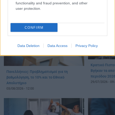
functionality and fraud prevention, and other
user protection.
CONFIRM
Data Deletion
Data Access
Privacy Policy
Κρατικό Πιστο
Βγήκαν τα απο
Πανελλήνιες: Προβληματισμοί για τη
περιόδου 202
βαθμολόγηση, το 10% και το Εθνικό
29/07/2026 - 09:
Απολυτήριο
03/08/2026 - 12:00