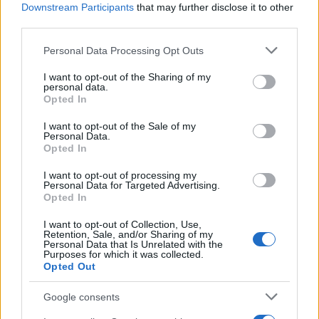
Downstream Participants
that may further disclose it to other
μηχανογραφικό
third parties.
Please note that this website/app uses one or more Google
Personal Data Processing Opt Outs
services and may gather and store information including but
not limited to your visit or usage behaviour. You may click to
I want to opt-out of the Sharing of my
personal data.
grant or deny consent to Google and its third-party tags to
Opted In
use your data for below specified purposes in below Google
consent section.
I want to opt-out of the Sale of my
Personal Data.
Opted In
I want to opt-out of processing my
Personal Data for Targeted Advertising.
Opted In
I want to opt-out of Collection, Use,
Retention, Sale, and/or Sharing of my
Personal Data that Is Unrelated with the
Purposes for which it was collected.
Opted Out
Google consents
Ακολουθείστε το iPaideia.gr στο Go