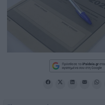
Πρόσθεσε το
iPaideia.gr
στα
αγαπημένα σου στη Google