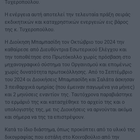
Τυχεροπούλου.
Η ενέργεια αυτή αποτελεί την τελευταία πράξη σειράς
εκδικητικών και καταχρηστικών ενεργειών εις βάρος
της κ. Τυχεροπούλου.
Η Διοίκηση Μπαμπασίδη τον Οκτώβριο του 2024 την
καθαίρεσε από Διευθύντρια Εσωτερικού Ελέγχου και
την τοποθέτησε στο Πρωτόκολλο χωρίς πρόσβαση στο
μηχανογραφικό σύστημα του Οργανισμού και επομένως
χωρίς δυνατότητα πρωτοκόλλησης. Από το Σεπτέμβριο
του 2024 οι Διοικήσεις Μπαμπασίδη και Σαλάτα άσκησαν
3 πειθαρχικά ομηρίας (που έμειναν παγωμένα για μήνες)
και 2 μηνύσεις εναντίον της. Ταυτόχρονα παραβιάστηκε
το ερμάριό της και κατασχέθηκε το αρχείο της και ο
υπολογιστής της, με τις Διοικήσεις να αρνούνται ακόμα
και σήμερα να της τα επιστρέψουν.
Κατά το ίδιο διάστημα, όπως προκύπτει από το υλικό της
δικογραφίας που εστάλη στο Κοινοβούλιο από την