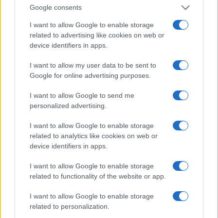
με πρωτοβουλία του πρώην Προέδρου του ΟΠΕΚΕΠΕ κ.
Google consents
Μπαμπασίδη, σχετικά με έκθεση ελέγχου που παρέδωσε
I want to allow Google to enable storage
η κ. Τυχεροπούλου στον αναπληρωτή Επίτροπο του
related to advertising like cookies on web or
Ελεγκτικού Συνεδρίου στις 5.9.2024. Η έκθεση αυτή είχε
device identifiers in apps.
συνταχθεί ήδη από το 2020, κατόπιν σχετικού αιτήματος
του πρώην Προέδρου του ΟΠΕΚΕΠΕ κ. Γρ. Βάρρα, προς τη
I want to allow my user data to be sent to
Google for online advertising purposes.
διεύθυνση εσωτερικού ελέγχου του Οργανισμού, και
περιήλθε σε γνώση της κ. Τυχεροπούλου μετά την
I want to allow Google to send me
τοποθέτησή της στη συγκεκριμένη Διεύθυνση το
personalized advertising.
Δεκέμβριο του 2023. Σ’ αυτή περιγραφόταν η δράση
συγκεκριμένων υπαλλήλων του περιφερειακού
I want to allow Google to enable storage
γραφείου του ΟΠΕΚΕΠΕ στην Κρήτη, κάποιοι εκ των
related to analytics like cookies on web or
device identifiers in apps.
οποίων αναφέρονται και στη δικογραφία της
Ευρωπαϊκής Εισαγγελίας.
I want to allow Google to enable storage
related to functionality of the website or app.
Το γεγονός ότι η εν λόγω έκθεση παραδόθηκε στο
Ελεγκτικό Συνέδριο από την τότε προϊσταμένη της
I want to allow Google to enable storage
Διεύθυνσης Εσωτερικού Ελέγχου κ. Τυχεροπούλου,
related to personalization.
θεωρήθηκε από τη Διοίκηση του κ. Μπαμπασίδη ως