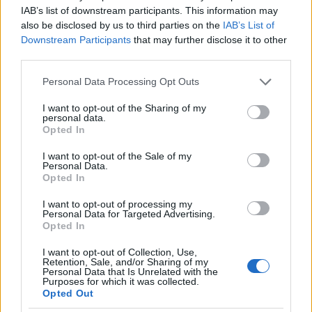
IAB’s list of downstream participants. This information may
also be disclosed by us to third parties on the
IAB’s List of
Downstream Participants
that may further disclose it to other
third parties.
Please note that this website/app uses one or more Google
Personal Data Processing Opt Outs
Ολόκληρη η δήλωσή του:
services and may gather and store information including but
not limited to your visit or usage behaviour. You may click to
I want to opt-out of the Sharing of my
«Εν μέσω συνταρακτικών αποκαλύψεων που έρχονται
personal data.
grant or deny consent to Google and its third-party tags to
στο φως της δημοσιότητας μετά την παραπομπή στο
Opted In
use your data for below specified purposes in below Google
Ελληνικό Κοινοβούλιο της δικογραφίας της Ευρωπαϊκής
consent section.
I want to opt-out of the Sale of my
Εισαγγελίας για τον ΟΠΕΚΕΠΕ, η Διοίκηση του ΟΠΕΚΕΠΕ
Personal Data.
επέλεξε σήμερα να κοινοποιήσει στην Παρασκευή
Opted In
Τυχεροπούλου, υπάλληλο του ΟΠΕΚΕΠΕ και ειδική
I want to opt-out of processing my
συνεργάτιδα της Ευρωπαϊκής Εισαγγελίας, απόφαση
Personal Data for Targeted Advertising.
Opted In
επιβολής προστίμου για τα υποτιθέμενα πειθαρχικά
παραπτώματα της παράβασης της υποχρέωσης
I want to opt-out of Collection, Use,
εχεμύθειας και της ανάξιας για υπάλληλο συμπεριφοράς
Retention, Sale, and/or Sharing of my
Personal Data that Is Unrelated with the
εντός ΟΠΕΚΕΠΕ.
Purposes for which it was collected.
Opted Out
Η απόφαση αυτή αφορά πειθαρχική δίωξη που κινήθηκε