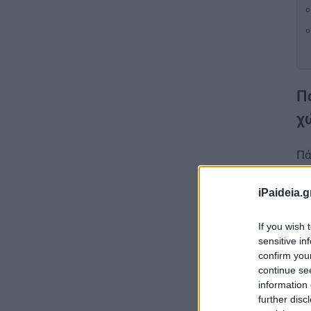
Π
χ
Πά
μή
κλ
iPaideia.g
Συ
If you wish 
εκ
sensitive in
confirm you
continue se
information 
further disc