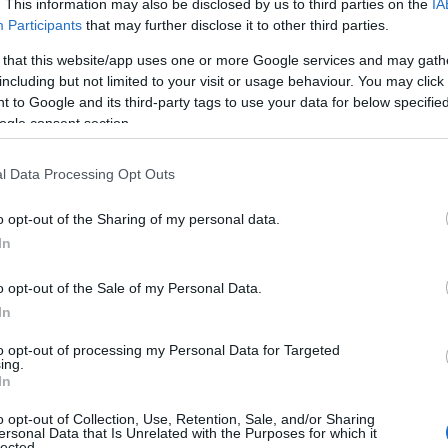
. This information may also be disclosed by us to third parties on the
IA
Participants
that may further disclose it to other third parties.
 that this website/app uses one or more Google services and may gath
including but not limited to your visit or usage behaviour. You may click 
 to Google and its third-party tags to use your data for below specifi
ogle consent section.
l Data Processing Opt Outs
προκήρυξη 1ΕΑ/2025 αφορά υποψήφιους με απολυτήριο Γεν
o opt-out of the Sharing of my personal data.
ναφείς ειδικότητες.
In
προκήρυξη 2ΕΑ/2025 αφορά απόφοιτους Ανώτατης Εκπαίδ
 επαγγέλματα υποστήριξης ατόμων με ειδικές εκπαιδευτ
o opt-out of the Sale of my Personal Data.
3ΕΑ/2025 του ΑΣΕΠ καλύπτει ειδικότητες σε γενική και τ
In
8 ατόμων σε Δήμους και Περιφέρειες
to opt-out of processing my Personal Data for Targeted
ing.
In
άτομα στην Χίο: Πρόσληψη με σύμβαση εργασίας ιδιωτικού
νών, για την κάλυψη κατεπειγουσών και έκτακτων αναγκ
o opt-out of Collection, Use, Retention, Sale, and/or Sharing
ersonal Data that Is Unrelated with the Purposes for which it
lected.