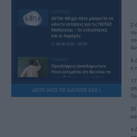
ΕΙΔΗΣΕΙΣ
ΔΥΠΑ: Μέχρι πότε μπορείτε να
2 
κάνετε αιτήσεις για τις ΠΕΠΑΣ
Μαθητείας – Οι ειδικότητες
τη
και οι παροχές
το
08.08.2026 - 09:03
Άν
ΠΑΙΔΕΙΑ
8 
Προσλήψεις αναπληρωτών:
ή 
Ποιό εκτιμάται ότι θα είναι το
χρονοδιάγραμμα για φέτος
17
07.08.2026 - 20:00
απ
ΔΕΙΤΕ ΟΛΕΣ ΤΙΣ ΕΙΔΗΣΕΙΣ ΕΔΩ »
Το
ΠΑΙΔΕΙΑ
Διορισμοί εκπαιδευτικών:
31
Πότε βγαίνουν τα ονόματα
κα
07.08.2026 - 19:21
4 