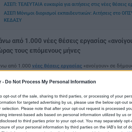
ΑΣΕΠ: ΤΕΛΕΥΤΑΙΑ ευκαιρία για αιτήσεις στις νέες θέσεις ε
ΑΣΕΠ Μόνιμοι διορισμοί εκπαιδευτικών: Αιτήσεις στο Ο
ΚΕΔΑΣΥ
άνω από 1.000 νέες θέσεις εργασίας «ανοίγο
ώρας τους επόμενους μήνες
νω από 1.000
νέες θέσεις εργασίας
«ανοίγουν» σε δήμου
νες, ενώ περίπου 10.000 θέσεις θα καλυφθούν με τις τρε
άδο της Παιδείας.
r -
Do Not Process My Personal Information
γκεκριμένα, οι τρεις προκηρύξεις του
ΑΣΕΠ
στον κλάδο τ
to opt-out of the sale, sharing to third parties, or processing of your per
παίδευσης και εξειδίκευσης και συνολικά αναμένονται να
formation for targeted advertising by us, please use the below opt-out s
r selection. Please note that after your opt-out request is processed y
eing interest-based ads based on personal information utilized by us or
disclosed to third parties prior to your opt-out. You may separately opt-
losure of your personal information by third parties on the IAB’s list of