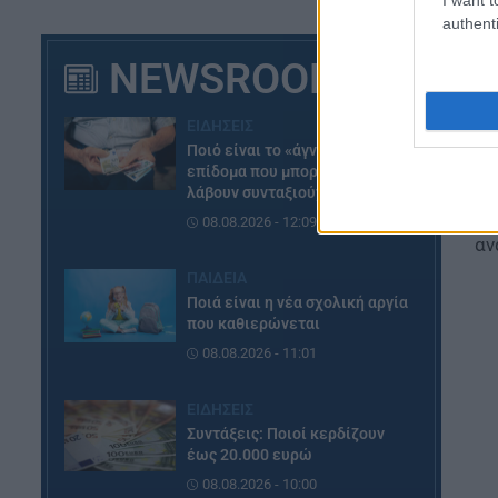
21
authenti
εξ
NEWSROOM
κα
Το
ΕΙΔΗΣΕΙΣ
Πα
Ποιό είναι το «άγνωστο»
απ
επίδομα που μπορούν να
λάβουν συνταξιούχοι
4 
08.08.2026 - 12:09
αν
ΠΑΙΔΕΙΑ
Ποιά είναι η νέα σχολική αργία
που καθιερώνεται
08.08.2026 - 11:01
ΕΙΔΗΣΕΙΣ
Συντάξεις: Ποιοί κερδίζουν
έως 20.000 ευρώ
08.08.2026 - 10:00