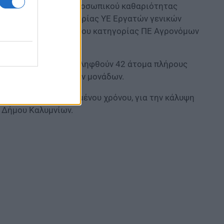
ηγορίας ΥΕ κλάδου προσωπικού καθαριότητας
υ, 7 ατόμων κατηγορίας ΥΕ Εργατών γενικών
κού και ενός (1) ατόμου κατηγορίας ΠΕ Αγρονόμων
ένου χρόνου, θα προσληφθούν 42 άτομα πλήρους
καθαριότητα σχολικών μονάδων.
τικού δικαίου ορισμένου χρόνου, για την κάλυψη
 Δήμου Καλυμνίων.