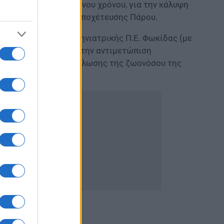
ικού δικαίου ορισμένου χρόνου, για την κάλυψη
ίρησης Ύδρευσης – Αποχέτευσης Πάρου.
ς Οικονομίας και Κτηνιατρικής Π.Ε. Φωκίδας (με
 οκτώ (8) μηνών για την αντιμετώπιση
ύμενου κινδύνου εξάπλωσης της ζωονόσου της