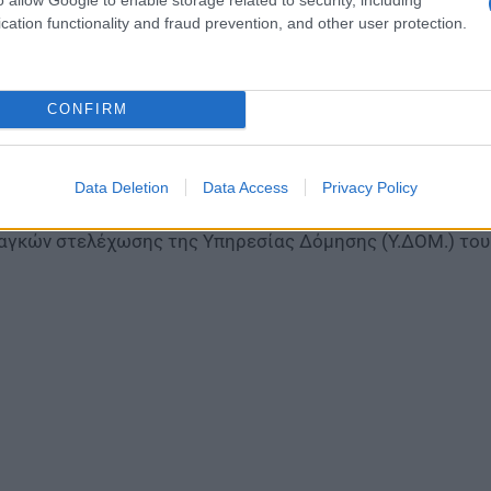
1 άτομα στην Χαλκίδα: Άμεση πρόσληψη 75 ατόμων κατ
cation functionality and fraud prevention, and other user protection.
ωτερικών χώρων ειδικότητας Συνοδών απορριμματοφόρο
θηκόντων, 9 ατόμων κατηγορίας ΔΕ Διοικητικού-Λογιστι
πογράφων Μηχανικών.
CONFIRM
ράλληλα, εε σύμβαση εργασίας ιδιωτικού δικαίου ορισμ
ασχόλησης και 77 άτομα μερικής απασχόλησης, για την 
Data Deletion
Data Access
Privacy Policy
άτομα στην Κάλυμνο: Πρόσληψη με σύμβαση εργασίας ιδιω
αγκών στελέχωσης της Υπηρεσίας Δόμησης (Υ.ΔΟΜ.) του