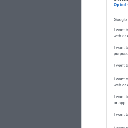
17
Opted 
αν
Google 
4 
έδ
I want t
απ
web or d
ευ
I want t
purpose
I want 
I want t
web or d
I want t
or app.
I want t
I want t