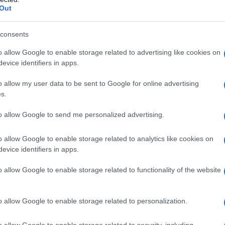
 άτομα στον Πάρο: Πρόσληψη, με σύμβαση εργασίας ιδιωτ
Out
αγκών (ανταποδοτικού χαρακτήρα) της Δημοτικής Επιχε
consents
άτομα στην Άμφισσα: Πρόσληψη στην Διεύθυνση Αγροτική
ρα την Άμφισσα), με σύμβαση εργασίας ορισμένου χρόνου
o allow Google to enable storage related to advertising like cookies on
ρόβλεπτων και επειγουσών αναγκών λόγω του επαπειλο
evice identifiers in apps.
λογιάς των αιγοπροβάτων.
o allow my user data to be sent to Google for online advertising
s.
to allow Google to send me personalized advertising.
o allow Google to enable storage related to analytics like cookies on
evice identifiers in apps.
o allow Google to enable storage related to functionality of the website
o allow Google to enable storage related to personalization.
o allow Google to enable storage related to security, including