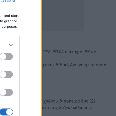
B’s List of
er and store
to grant or
ed purposes
ικού Λυκείου, ΤΕΕ, ΤΕΛ, ΕΠΑΛ ή πτυχίο ΙΕΚ σε
ευσης με κατάρτιση στην Ειδική Αγωγή ή εμπειρία
ικές ανάγκες.
εχνική εκπαίδευση.
 δικαίου ορισμένου χρόνου, διάρκειας δύο (2)
ών της Δ/νσης Καθαριότητας & Ανακύκλωσης.