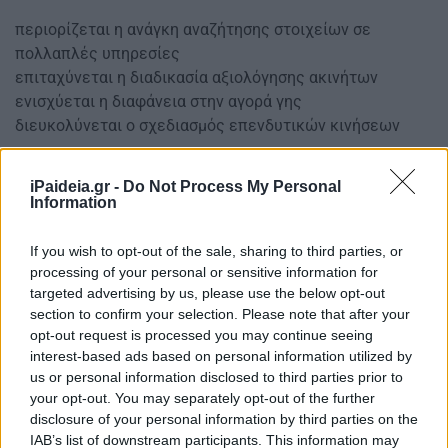
περιορίζεται η ανάγκη αναζήτησης στοιχείων σε
πολλαπλές υπηρεσίες
επιταχύνεται η διαδικασία αξιολόγησης ακινήτων
ενισχύεται η διαφάνεια στην αγορά γης
διευκολύνεται ο σχεδιασμός επενδυτικών κινήσεων
Τα δεδομένα παρουσιάζονται σε συνοπτική μορφή για
iPaideia.gr -
Do Not Process My Personal
κάθε γεωτεμάχιο και προέρχονται από τα ανοικτά
Information
δεδομένα του Ενιαίου Ψηφιακού Χάρτη του ΤΕΕ.
If you wish to opt-out of the sale, sharing to third parties, or
Παράλληλα, η διασύνδεση των δύο πλατφορμών
processing of your personal or sensitive information for
επιτρέπει την άμεση μετάβαση από τον Ψηφιακό Χάρτη
targeted advertising by us, please use the below opt-out
του Κτηματολογίου στον χάρτη του ΤΕΕ, ώστε να
section to confirm your selection. Please note that after your
προβάλλονται αναλυτικότερα πολεοδομικά στοιχεία.
opt-out request is processed you may continue seeing
interest-based ads based on personal information utilized by
Ποιες πληροφορίες εμφανίζονται
us or personal information disclosed to third parties prior to
your opt-out. You may separately opt-out of the further
disclosure of your personal information by third parties on the
IAB’s list of downstream participants. This information may