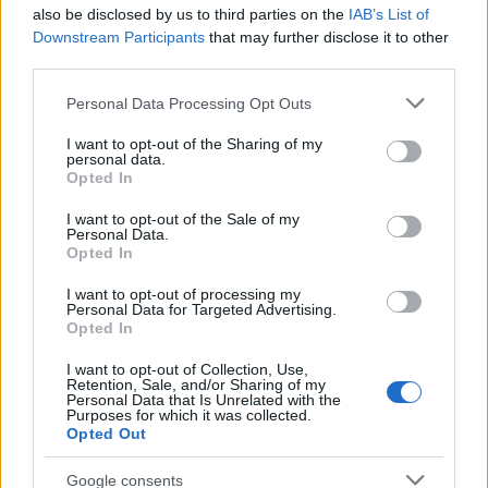
also be disclosed by us to third parties on the
IAB’s List of
Downstream Participants
that may further disclose it to other
third parties.
Please note that this website/app uses one or more Google
Personal Data Processing Opt Outs
services and may gather and store information including but
not limited to your visit or usage behaviour. You may click to
I want to opt-out of the Sharing of my
personal data.
grant or deny consent to Google and its third-party tags to
Opted In
use your data for below specified purposes in below Google
consent section.
I want to opt-out of the Sale of my
Personal Data.
Opted In
I want to opt-out of processing my
Personal Data for Targeted Advertising.
Opted In
I want to opt-out of Collection, Use,
Retention, Sale, and/or Sharing of my
Personal Data that Is Unrelated with the
Purposes for which it was collected.
Opted Out
Google consents