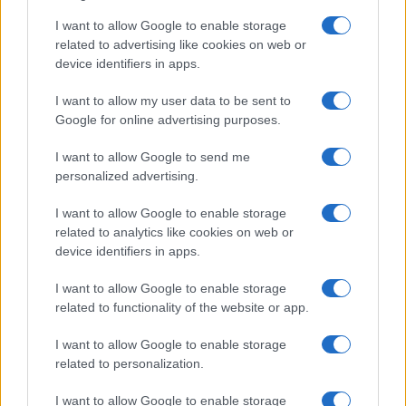
I want to allow Google to enable storage
related to advertising like cookies on web or
device identifiers in apps.
I want to allow my user data to be sent to
Μέσα από ένα εύχρηστο περιβάλλον, ο Ψηφιακός Χάρτης
Google for online advertising purposes.
προβάλλει πλέον για κάθε γεωτεμάχιο πληροφορίες
I want to allow Google to send me
όπως:
personalized advertising.
κατηγορίες χρήσεων γης
I want to allow Google to enable storage
συντελεστής δόμησης
related to analytics like cookies on web or
συντελεστής κάλυψης
device identifiers in apps.
μέγιστο επιτρεπόμενο ύψος
αριθμός ορόφων
I want to allow Google to enable storage
προϋποθέσεις αρτιότητας οικοπέδου
related to functionality of the website or app.
Τα στοιχεία αυτά αποτυπώνονται χωρικά πάνω στο ίδιο
I want to allow Google to enable storage
related to personalization.
το γεωτεμάχιο, συνδυάζοντας κτηματολογικά και
πολεοδομικά δεδομένα σε ένα ενιαίο ψηφιακό
I want to allow Google to enable storage