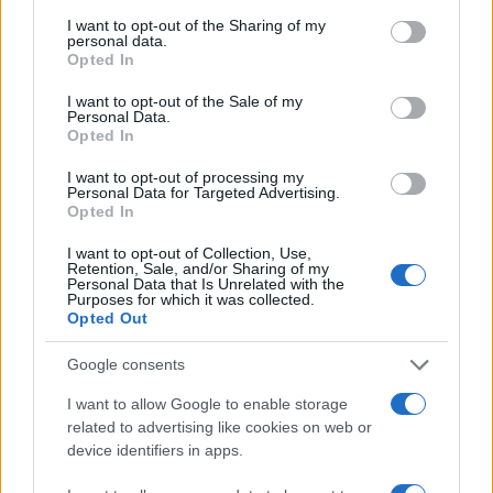
services and may gather and store information including but
not limited to your visit or usage behaviour. You may click to
I want to opt-out of the Sharing of my
personal data.
grant or deny consent to Google and its third-party tags to
Opted In
use your data for below specified purposes in below Google
consent section.
I want to opt-out of the Sale of my
Personal Data.
Opted In
Κατώτατος μισθός – Τι μένει καθαρά στην τσέπη
I want to opt-out of processing my
μετά τα πρόσφατα μέτρα
Personal Data for Targeted Advertising.
Εποχική
04/04/2026 - 16:45
Opted In
βαρύτερ
εμβολια
I want to opt-out of Collection, Use,
Retention, Sale, and/or Sharing of my
23/11/202
Personal Data that Is Unrelated with the
Purposes for which it was collected.
Opted Out
Google consents
I want to allow Google to enable storage
related to advertising like cookies on web or
device identifiers in apps.