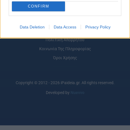
CONFIRM
Data Deletion
Data Access
Privacy Policy
Σχετικά με το iPaideia.gr
Πολιτική Απορρήτου
Κοινωνία Της Πληροφορίας
Όροι Χρήσης
Copyright © 2012 - 2026 iPaideia.gr. All rights reserved.
Developed by
Nuevvo