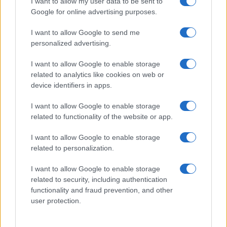
I want to allow my user data to be sent to
Google for online advertising purposes.
I want to allow Google to send me
personalized advertising.
Συναγερμός για το «πιο σοβαρό ξέσπασμα γρίπης
Εμβόλιο 
εδώ και δεκαετίες»
αποζημι
I want to allow Google to enable storage
17/11/2025 - 09:08
11/11/202
related to analytics like cookies on web or
device identifiers in apps.
I want to allow Google to enable storage
related to functionality of the website or app.
I want to allow Google to enable storage
related to personalization.
ΡΟΗ ΕΙΔΗΣΕΩΝ
ΠΑΙΔΕΙΑ
ΕΙΔΗΣΕΙΣ
Η ΠΑΙΔΕΙΑ ΣΤΗ
I want to allow Google to enable storage
related to security, including authentication
functionality and fraud prevention, and other
user protection.