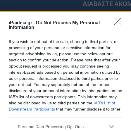
ΔΙΑΒΑΣΤΕ ΑΚΟ
iPaideia.gr -
Do Not Process My Personal
Information
If you wish to opt-out of the sale, sharing to third parties, or
processing of your personal or sensitive information for
targeted advertising by us, please use the below opt-out
section to confirm your selection. Please note that after your
opt-out request is processed you may continue seeing
interest-based ads based on personal information utilized by
us or personal information disclosed to third parties prior to
your opt-out. You may separately opt-out of the further
ΣΟΚ! Κατάρρευση πολυκατοικίας στα Πετράλωνα –
Σκέρτσος
disclosure of your personal information by third parties on the
Πληροφορίες για τέσσερις εγκλωβισμένους
στην αγ
IAB’s list of downstream participants. This information may
30/06/2026 - 13:54
01/05/202
also be disclosed by us to third parties on the
IAB’s List of
Downstream Participants
that may further disclose it to other
third parties.
Please note that this website/app uses one or more Google
Personal Data Processing Opt Outs