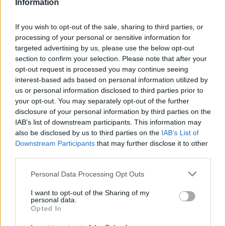
Information
Διαβάστε ακόμη
Επίδομα 250 ευρώ στους συνταξιούχους τον
δικαιούχοι, ποιοι εξαιρούνται
If you wish to opt-out of the sale, sharing to third parties, or
processing of your personal or sensitive information for
Οι σημερινοί δικαιούχοι του επιδόματος στέγασης θα πρέ
targeted advertising by us, please use the below opt-out
κρίσιμες παραμέτρους: πρώτον, την υποχρέωση εξόφλησης
section to confirm your selection. Please note that after your
τραπεζικών συναλλαγών από το 2026 και δεύτερον, την α
opt-out request is processed you may continue seeing
νέων ορίων για την κινητή περιουσία. Κρίνεται, επομένως
interest-based ads based on personal information utilized by
προσωπικών δεδομένων και περιουσιακών στοιχείων το σ
us or personal information disclosed to third parties prior to
your opt-out. You may separately opt-out of the further
Το επόμενο διάστημα αναμένονται διευκρινίσεις για το πώ
disclosure of your personal information by third parties on the
νέο σχήμα, ποιοι θα είναι οι ακριβείς περιορισμοί στις κα
IAB’s list of downstream participants. This information may
στοιχεία, και πώς θα διασφαλιστεί η ορθή εφαρμογή των α
also be disclosed by us to third parties on the
IAB’s List of
Downstream Participants
that may further disclose it to other
ισχύουσες παροχές διατηρούνται, ενώ οι πρώτες πληρωμέ
third parties.
ενοικίου προγραμματίζονται για τον Νοέμβριο του 2025.
Please note that this website/app uses one or more Google
Personal Data Processing Opt Outs
services and may gather and store information including but
not limited to your visit or usage behaviour. You may click to
I want to opt-out of the Sharing of my
personal data.
grant or deny consent to Google and its third-party tags to
Opted In
use your data for below specified purposes in below Google
consent section.