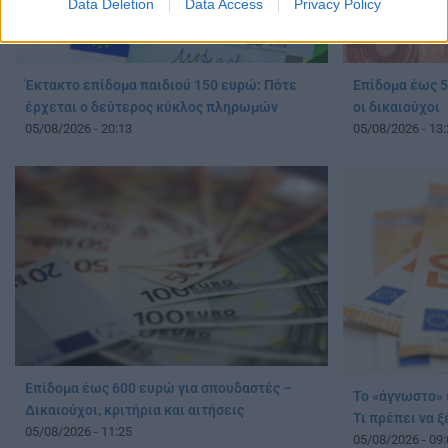
Data Deletion
Data Access
Privacy Policy
Έκτακτο επίδομα παιδιού 150 ευρώ: Πότε
Επίδομα έως 5
έρχεται ο δεύτερος κύκλος πληρωμών
οι δικαιούχοι
05/08/2026 - 20:13
05/08/2026 - 13:
Επίδομα έως 600 ευρώ για σπουδαστές –
Το «άγνωστο» 
Δικαιούχοι, κριτήρια και αιτήσεις
Τι πρέπει να 
05/08/2026 - 11:25
05/08/2026 - 09: