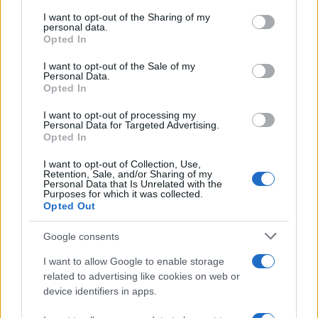
services and may gather and store information including but
«Αναβαθμίζω το Σπίτι μου» είναι πιο ευέλικτο,
not limited to your visit or usage behaviour. You may click to
I want to opt-out of the Sharing of my
επιτρέποντας σημειακές βελτιώσεις, όπως η αγορά
personal data.
grant or deny consent to Google and its third-party tags to
Opted In
κλιματιστικών, χωρίς την υποχρέωση συνολικής
use your data for below specified purposes in below Google
ενεργειακής αναβάθμισης.
consent section.
I want to opt-out of the Sale of my
Personal Data.
Opted In
I want to opt-out of processing my
Personal Data for Targeted Advertising.
Opted In
I want to opt-out of Collection, Use,
Retention, Sale, and/or Sharing of my
Personal Data that Is Unrelated with the
Purposes for which it was collected.
Opted Out
Google consents
I want to allow Google to enable storage
related to advertising like cookies on web or
device identifiers in apps.