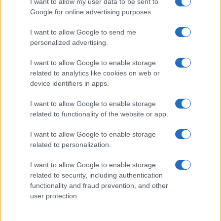
I want to allow my user data to be sent to
Google for online advertising purposes.
I want to allow Google to send me
personalized advertising.
I want to allow Google to enable storage
related to analytics like cookies on web or
device identifiers in apps.
I want to allow Google to enable storage
related to functionality of the website or app.
I want to allow Google to enable storage
related to personalization.
Ο πρωθυπουργός Κυριάκος Μητσοτάκης δήλωσε
σχετικά: «Μιλάμε για 400 εκατομμύρια ευρώ, έως
I want to allow Google to enable storage
25.000 ευρώ άτοκο δάνειο -επαναλαμβάνω, άτοκο
related to security, including authentication
δάνειο-, με περίοδο αποπληρωμής από τα 3 έως τα 7
functionality and fraud prevention, and other
χρόνια, για δαπάνες ενεργειακής αναβάθμισης των
user protection.
σπιτιών, χωρίς ουσιαστικά εισοδηματικά κριτήρια και
πολύ εύκολο στην εκταμίευση.