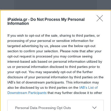
iPaideia.gr -
Do Not Process My Personal
Information
If you wish to opt-out of the sale, sharing to third parties, or
processing of your personal or sensitive information for
targeted advertising by us, please use the below opt-out
section to confirm your selection. Please note that after your
opt-out request is processed you may continue seeing
Το πρόγραμμα χρηματοδοτείται με 400 εκατομμύρια
interest-based ads based on personal information utilized by
ευρώ από το Ταμείο Ανάκαμψης και τις τράπεζες, ενώ
us or personal information disclosed to third parties prior to
αναμένεται να ωφεληθούν περίπου 20.000 πολίτες.
your opt-out. You may separately opt-out of the further
disclosure of your personal information by third parties on the
Οι ενδιαφερόμενοι θα μπορούν να αιτηθούν με σειρά
IAB’s list of downstream participants. This information may
προτεραιότητας, ενώ το μέγιστο ποσό δανείου θα
also be disclosed by us to third parties on the
IAB’s List of
ανέρχεται σε 25.000 ευρώ, με περίοδο αποπληρωμής
Downstream Participants
that may further disclose it to other
third parties.
έως 7 χρόνια.
Please note that this website/app uses one or more Google
Personal Data Processing Opt Outs
Σε αντίθεση με το πρόγραμμα «Εξοικονομώ», το