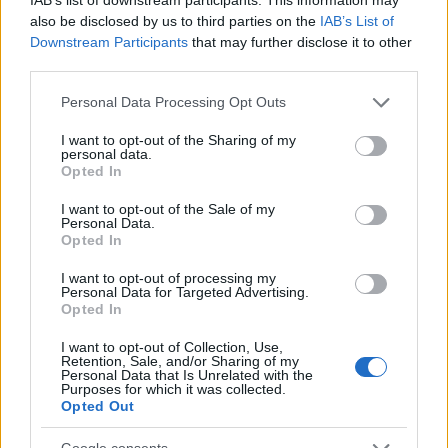
δανείων
θα επιδοτείται πλήρως, προσφέροντας στους
also be disclosed by us to third parties on the
IAB’s List of
δικαιούχους 100% κάλυψη του επιτοκίου
. Το μέγιστο
Downstream Participants
that may further disclose it to other
ποσό δανείου θα ανέρχεται στις 25.000 ευρώ, με
third parties.
διάρκεια αποπληρωμής από 3 έως 5 έτη. Οι αιτήσεις για
Please note that this website/app uses one or more Google
Personal Data Processing Opt Outs
το πρόγραμμα θα εξετάζονται βάσει σειράς
services and may gather and store information including but
προτεραιότητας.
not limited to your visit or usage behaviour. You may click to
I want to opt-out of the Sharing of my
personal data.
grant or deny consent to Google and its third-party tags to
Opted In
use your data for below specified purposes in below Google
Οι συμμετέχοντες στο πρόγραμμα θα μπορούν να
consent section.
I want to opt-out of the Sale of my
προχωρήσουν σε οποιαδήποτε δαπάνη ενεργειακής
Personal Data.
αναβάθμισης, όπως η αντικατάσταση κουφωμάτων ή η
Opted In
εγκατάσταση συστημάτων ψύξης-θέρμανσης, χωρίς να
I want to opt-out of processing my
απαιτείται η αναβάθμιση δύο ενεργειακών κατηγοριών,
Personal Data for Targeted Advertising.
όπως προέβλεπε το προηγούμενο πρόγραμμα
Opted In
«
Εξοικονομώ
».
Το επιτόκιο θα είναι μηδενικό για δάνεια
I want to opt-out of Collection, Use,
έως 25.000 ευρώ, με περίοδο αποπληρωμής που φτάνει
Retention, Sale, and/or Sharing of my
Personal Data that Is Unrelated with the
τα 7 χρόνια.
Purposes for which it was collected.
Opted Out
Το πρόγραμμα χρηματοδοτείται με 400 εκατομμύρια
ευρώ, από τους πόρους του Ταμείου Ανάκαμψης (300