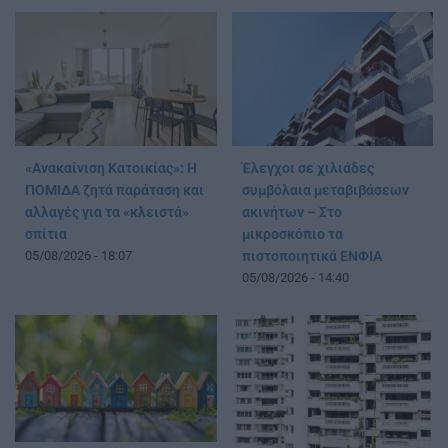
«Ανακαίνιση Κατοικίας»: Η
Έλεγχοι σε χιλιάδες
ΠΟΜΙΔΑ ζητά παράταση και
συμβόλαια μεταβιβάσεων
αλλαγές για τα «κλειστά»
ακινήτων – Στο
σπίτια
μικροσκόπιο τα
05/08/2026 - 18:07
πιστοποιητικά ΕΝΦΙΑ
05/08/2026 - 14:40