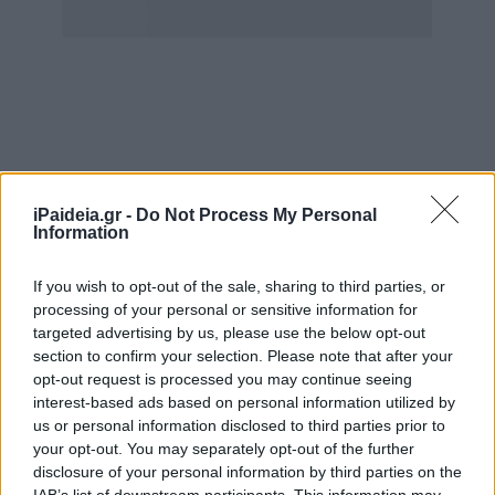
Οι δαπάνες που καλύπτονται μέσω του προγράμματος
iPaideia.gr -
Do Not Process My Personal
περιλαμβάνουν εργασίες όπως η
θερμομόνωση, η
Information
εγκατάσταση πράσινης στέγης, η αντικατάσταση
κουφωμάτων, η τοποθέτηση ηλιακών θερμοσιφώνων
If you wish to opt-out of the sale, sharing to third parties, or
και συστημάτων θέρμανσης και ψύξης, καθώς και η
processing of your personal or sensitive information for
εγκατάσταση φωτοβολταϊκών σταθμών ή μικρών
targeted advertising by us, please use the below opt-out
section to confirm your selection. Please note that after your
ανεμογεννητριών
. Οι ενδιαφερόμενοι δεν υπόκεινται σε
opt-out request is processed you may continue seeing
περιορισμούς εισοδηματικών ή ηλικιακών κριτηρίων, και
interest-based ads based on personal information utilized by
το υπουργείο εκτιμά πως θα ωφεληθούν περίπου 20.000
us or personal information disclosed to third parties prior to
πολίτες.
your opt-out. You may separately opt-out of the further
disclosure of your personal information by third parties on the
Σημαντικό είναι πως το επιτόκιο των τραπεζικών
IAB’s list of downstream participants. This information may