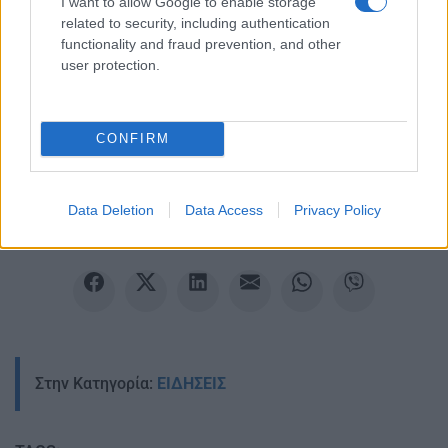
I want to allow Google to enable storage
related to security, including authentication
functionality and fraud prevention, and other
user protection.
Ακολουθείστε το iPaideia.gr στο Google News
CONFIRM
Ειδήσεις
Tελευταίες
για την Παιδεία και την εργασία
iPaideia.gr
στο
Data Deletion
Data Access
Privacy Policy
Στην Κατηγορία:
ΕΙΔΗΣΕΙΣ