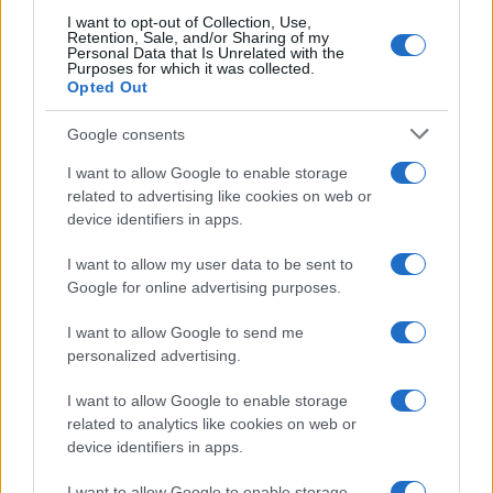
I want to opt-out of Collection, Use,
3. Από τον
ΟΑΕΔ
θα γίνουν οι εξής καταβολές:
Retention, Sale, and/or Sharing of my
Personal Data that Is Unrelated with the
– 22 εκατ. ευρώ σε 58.000 δικαιούχους για καταβολή
Purposes for which it was collected.
Opted Out
επιδομάτων ανεργίας και λοιπών
επιδομάτων
.
Google consents
I want to allow Google to enable storage
related to advertising like cookies on web or
device identifiers in apps.
I want to allow my user data to be sent to
Google for online advertising purposes.
I want to allow Google to send me
personalized advertising.
I want to allow Google to enable storage
related to analytics like cookies on web or
device identifiers in apps.
I want to allow Google to enable storage