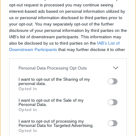
opt-out request is processed you may continue seeing
interest-based ads based on personal information utilized by
us or personal information disclosed to third parties prior to
your opt-out. You may separately opt-out of the further
disclosure of your personal information by third parties on the
IAB’s list of downstream participants. This information may
also be disclosed by us to third parties on the
IAB’s List of
Downstream Participants
that may further disclose it to other
third parties.
Please note that this website/app uses one or more Google
Personal Data Processing Opt Outs
services and may gather and store information including but
not limited to your visit or usage behaviour. You may click to
I want to opt-out of the Sharing of my
personal data.
grant or deny consent to Google and its third-party tags to
Opted In
use your data for below specified purposes in below Google
consent section.
I want to opt-out of the Sale of my
Personal Data.
– 13,8 εκατ. ευρώ θα καταβληθούν σε 36.485
Opted In
δικαιούχους ως παροχές σε χρήμα (επιδόματα
I want to opt-out of processing my
μητρότητας, κυοφορίας, ασθενείας, ατυχήματος, έξοδα
Personal Data for Targeted Advertising.
κηδείας).
Opted In