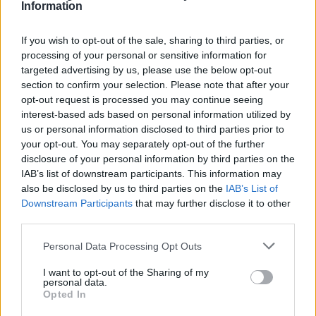
Information
If you wish to opt-out of the sale, sharing to third parties, or
processing of your personal or sensitive information for
targeted advertising by us, please use the below opt-out
Η υφυπουργός Οικονομικών Κατερίνα Παπανάτσιου είπε
section to confirm your selection. Please note that after your
opt-out request is processed you may continue seeing
στο «Πρακτορείο 104,9 FM» πως η υποβολή των
interest-based ads based on personal information utilized by
αιτήσεων και η ενεργοποίηση της διαδικασίας
us or personal information disclosed to third parties prior to
πληρωμής θα γίνεται ηλεκτρονικά μέσω εφαρμογής στο
your opt-out. You may separately opt-out of the further
TAXISNET
.
disclosure of your personal information by third parties on the
IAB’s list of downstream participants. This information may
Αναφερόμενη στην αναδρομική αύξηση του
επιδόματος
also be disclosed by us to third parties on the
IAB’s List of
θέρμανσης
της ορεινής περιόδου για τις ορεινές
Downstream Participants
that may further disclose it to other
περιοχές που περιλαμβάνονται στη ζώνη Α, η κ.
third parties.
Παπανάτσιου επισήμανε, μεταξύ άλλων, ότι «η Α ζώνη θα
Please note that this website/app uses one or more Google
Personal Data Processing Opt Outs
πάρει το ίδιο (επίδομα) που πήρε και πέρυσι και αυτό
services and may gather and store information including but
είναι ένα κομμάτι από το κοινωνικό μέρισμα που ως
not limited to your visit or usage behaviour. You may click to
I want to opt-out of the Sharing of my
κυβέρνηση αποφασίσαμε να το δώσουμε επειδή ξέρουμε
personal data.
grant or deny consent to Google and its third-party tags to
Opted In
ότι εκεί είναι πάρα πολύ μεγάλα τα προβλήματα με το
use your data for below specified purposes in below Google
ψύχος και ότι η θέρμανση ξεκινάει από τον Σεπτέμβριο