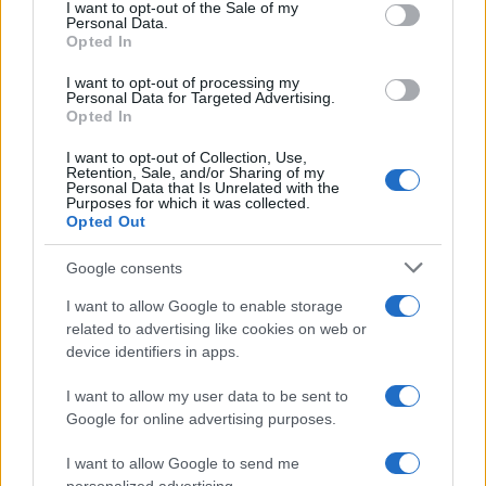
consent section.
I want to opt-out of the Sale of my
Personal Data.
και φτάνει μέχρι τον Μάιο».
Opted In
I want to opt-out of processing my
Σύμφωνα με τα στοιχεία της Διεύθυνσης Ηλεκτρονικής
Personal Data for Targeted Advertising.
Διακυβέρνησης της Ανεξάρτητης Αρχής Δημοσίων
Opted In
Εσόδων, πραγματοποιήθηκε πληρωμή 92.154
I want to opt-out of Collection, Use,
δικαιούχων επιδόματος πετρελαίου θέρμανσης (Α’
Retention, Sale, and/or Sharing of my
Personal Data that Is Unrelated with the
κλιματική ζώνη), σύμφωνα με τη νέα εκκαθάριση μετά
Purposes for which it was collected.
την έκδοση της ΠΟΛ 1215.
Opted Out
Google consents
I want to allow Google to enable storage
related to advertising like cookies on web or
device identifiers in apps.
I want to allow my user data to be sent to
Google for online advertising purposes.
I want to allow Google to send me