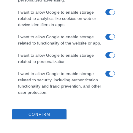
personalized advertising.
I want to allow Google to enable storage
related to analytics like cookies on web or
device identifiers in apps.
I want to allow Google to enable storage
related to functionality of the website or app.
Ακολουθείστε το iPaideia.gr στο Google News
I want to allow Google to enable storage
Ειδήσεις
Tελευταίες
για την Παιδεία και την εργασία
related to personalization.
iPaideia.gr
στο
I want to allow Google to enable storage
related to security, including authentication
functionality and fraud prevention, and other
user protection.
CONFIRM
Στην Κατηγορία:
ΕΙΔΗΣΕΙΣ