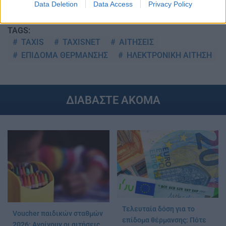
Data Deletion
Data Access
Privacy Policy
TAGS:
TAXIS
TAXISNET
ΑΙΤΗΣΕΙΣ
ΕΠΙΔΟΜΑ ΘΕΡΜΑΝΣΗΣ
ΗΛΕΚΤΡΟΝΙΚΗ ΑΙΤΗΣΗ
ΔΙΑΒΑΣΤΕ ΑΚΟΜΑ
Τελευταία δόση για το
Voucher παιδικών σταθμών
επίδομα θέρμανσης: Πότε
2026: Ανοίγουν οι αιτήσεις