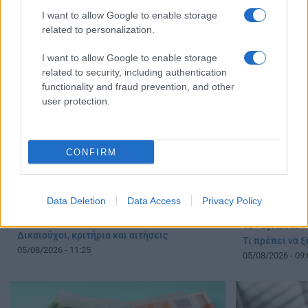
Έκτακτο επίδομα παιδιού 150 ευρώ: Πότε
Επίδομα έως 5
I want to allow Google to enable storage
έρχεται ο δεύτερος κύκλος πληρωμών
οι δικαιούχοι
related to personalization.
05/08/2026 - 20:13
05/08/2026 - 13:
I want to allow Google to enable storage
related to security, including authentication
functionality and fraud prevention, and other
user protection.
CONFIRM
Data Deletion
Data Access
Privacy Policy
Επίδομα έως 600 ευρώ για σπουδαστές –
Το «άγνωστο» 
Δικαιούχοι, κριτήρια και αιτήσεις
Τι πρέπει να 
05/08/2026 - 11:25
05/08/2026 - 09: