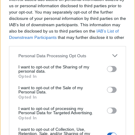
us or personal information disclosed to third parties prior to
your opt-out. You may separately opt-out of the further
disclosure of your personal information by third parties on the
IAB’s list of downstream participants. This information may
also be disclosed by us to third parties on the
IAB’s List of
Downstream Participants
that may further disclose it to other
third parties.
Please note that this website/app uses one or more Google
Personal Data Processing Opt Outs
services and may gather and store information including but
Ακολουθείστε το iPaideia.gr στο Go
not limited to your visit or usage behaviour. You may click to
I want to opt-out of the Sharing of my
personal data.
grant or deny consent to Google and its third-party tags to
Ειδήσεις
Tελευταίες
για την Παιδεία και την εργασ
Opted In
use your data for below specified purposes in below Google
consent section.
I want to opt-out of the Sale of my
Personal Data.
Opted In
I want to opt-out of processing my
Personal Data for Targeted Advertising.
Opted In
I want to opt-out of Collection, Use,
Retention, Sale, and/or Sharing of my