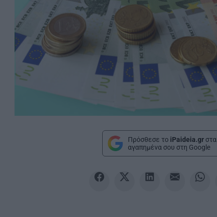
Πρόσθεσε το
iPaideia.gr
στα
αγαπημένα σου στη Google