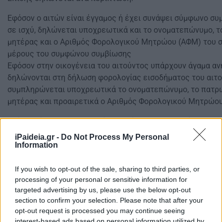
Εφόσον ο αιτών είναι έγγαμος ή έχει συνάψει σύμφωνο συ
σε ισχύ, δηλώνεται υποχρεωτικά και το ονοματεπώνυμο, τ
μητέρας και ο Αριθμός Φορολογικού Μητρώου (ΑΦΜ) του σ
μέρους του συμφώνου συμβίωσης
Εφόσον στην οικογένεια του αιτούντος υπάρχουν άγαμα αν
δηλώνονται στη δήλωση φορολογίας εισοδήματος του αιτ
συμπληρώνεται υποχρεωτικά το ονοματεπώνυμο, το πατρώ
μητέρας και προαιρετικά ο Αριθμός Φορολογικού Μητρώο
Δείτε επίσης
ΕΝΦΙΑ: Ποιοί μπορούν να απαλλαγούν και με 
iPaideia.gr -
Do Not Process My Personal
Information
If you wish to opt-out of the sale, sharing to third parties, or
processing of your personal or sensitive information for
targeted advertising by us, please use the below opt-out
section to confirm your selection. Please note that after your
opt-out request is processed you may continue seeing
interest-based ads based on personal information utilized by