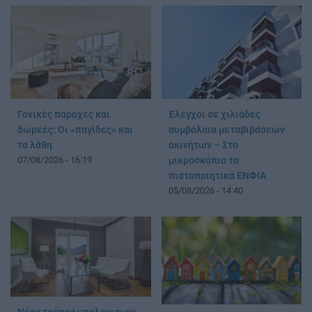
Γονικές παροχές και
Έλεγχοι σε χιλιάδες
δωρεές: Οι «παγίδες» και
συμβόλαια μεταβιβάσεων
τα λάθη
ακινήτων – Στο
07/08/2026 - 16:19
μικροσκόπιο τα
πιστοποιητικά ΕΝΦΙΑ
05/08/2026 - 14:40