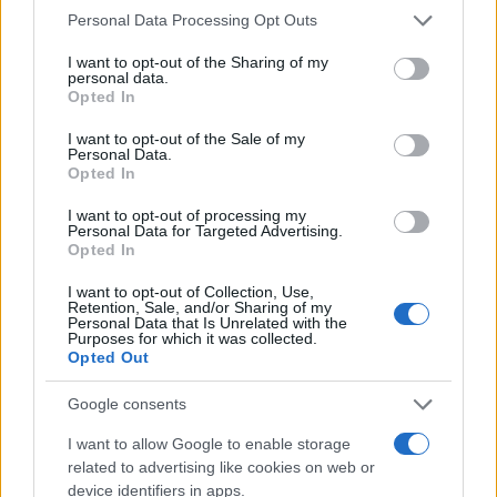
Please note that this website/app uses one or more Google
Personal Data Processing Opt Outs
services and may gather and store information including but
not limited to your visit or usage behaviour. You may click to
I want to opt-out of the Sharing of my
personal data.
grant or deny consent to Google and its third-party tags to
Opted In
use your data for below specified purposes in below Google
consent section.
I want to opt-out of the Sale of my
Personal Data.
Στο Κολωνάκι, στον Άγιο Νικόλαο Κρήτης, στη Μύκονο
Opted In
και την Πάρο έγιναν οι μεγαλύτερες αυξήσεις στις
I want to opt-out of processing my
αντικειμενικές αξίες των ακινήτων, εξέλιξη που
Personal Data for Targeted Advertising.
Opted In
εκτινάσσει στα ύψη όλους τους φόρους που συνδέονται
με τα ακίνητα, κυρίως τον συμπληρωματικό φόρο του
I want to opt-out of Collection, Use,
ΕΝΦΙΑ. Για παράδειγμα, στην ακριβότερη περιοχή του
Retention, Sale, and/or Sharing of my
Personal Data that Is Unrelated with the
Κολωνακίου, για διαμέρισμα 120 τ.μ. 2ου ορόφου, ο
Purposes for which it was collected.
Opted Out
ΕΝΦΙΑ
και ο συμπληρωματικός φόρος ήταν το 2017
4.228,89 ευρώ, ενώ το 2018 έφτασε στα 5.688,89 ευρώ.
Google consents
Δηλ. ο ιδιοκτήτης του ακινήτου πληρώνει περισσότερα
1.460 ευρώ ή 34,5%.
I want to allow Google to enable storage
related to advertising like cookies on web or
device identifiers in apps.