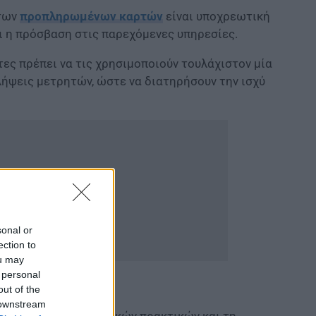
 των
προπληρωμένων καρτών
είναι υποχρεωτική
ι η πρόσβαση στις παρεχόμενες υπηρεσίες.
τες πρέπει να τις χρησιμοποιούν τουλάχιστον μία
αλήψεις μετρητών, ώστε να διατηρήσουν την ισχύ
sonal or
ection to
ou may
 personal
out of the
 downstream