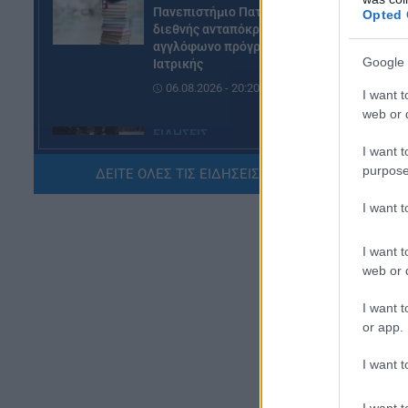
Πανεπιστήμιο Πατρών: Ισχυρή
Opted 
διεθνής ανταπόκριση στο νέο
αγγλόφωνο πρόγραμμα
Google 
Ιατρικής
06.08.2026 - 20:20
I want t
web or d
ΕΙΔΗΣΕΙΣ
I want t
ΓΕΣ: Κατάταξη επιτυχόντων
Η 
purpose
στη Στρατιωτική Σχολή
ΔΕΙΤΕ ΟΛΕΣ ΤΙΣ ΕΙΔΗΣΕΙΣ ΕΔΩ »
συ
Ευελπίδων
I want 
06.08.2026 - 19:17
I want t
ΕΙΔΗΣΕΙΣ
web or d
Καιρός: Πότε αλλάζει το
σκηνικό – Τι καιρό θα κάνει τον
I want t
15Αύγουστο
or app.
06.08.2026 - 18:02
I want t
ΕΙΔΗΣΕΙΣ
Εξωδικαστικός Μηχανισμός:
I want t