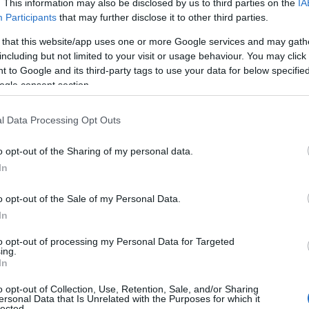
διαδικασία ενεργοποίησης έχει σχεδιαστεί με στόχο τη
. This information may also be disclosed by us to third parties on the
IA
ασφάλιση ότι τα χρήματα χρησιμοποιούνται από τους πρ
Participants
that may further disclose it to other third parties.
 that this website/app uses one or more Google services and may gath
ροπληρωμένη κάρτα ΔΥΠΑ: Κίνδυνος αναστολής
including but not limited to your visit or usage behaviour. You may click 
 to Google and its third-party tags to use your data for below specifi
 περίπτωση μη συμμόρφωσης, υπάρχει ο κίνδυνος ανασ
ogle consent section.
 τηρήσουν τις απαιτούμενες διαδικασίες προκειμένου ν
ι τις παροχές που τους αντιστοιχούν.
l Data Processing Opt Outs
ίτε επίσης
ΔΥΠΑ: Ανοίγουν 800 θέσεις εργασίας
o opt-out of the Sharing of my personal data.
In
 δικαιούχοι μπορούν να κάνουν ανάληψη μετρητών έως τ
 πρέπει να δαπανάται μέσω της κάρτας για αγορές αγαθώ
o opt-out of the Sale of my Personal Data.
In
οπληρωμένη κάρτα ΔΥΠΑ: Πού μπορεί να χρησι
to opt-out of processing my Personal Data for Targeted
ing.
In
o opt-out of Collection, Use, Retention, Sale, and/or Sharing
ersonal Data that Is Unrelated with the Purposes for which it
lected.