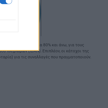
 με οπτική αναπηρία 80% και άνω, για τους
ού πληρωμών (IBAN). Επιπλέον, οι κάτοχοι της
αρία) για τις συναλλαγές που πραγματοποιούν.