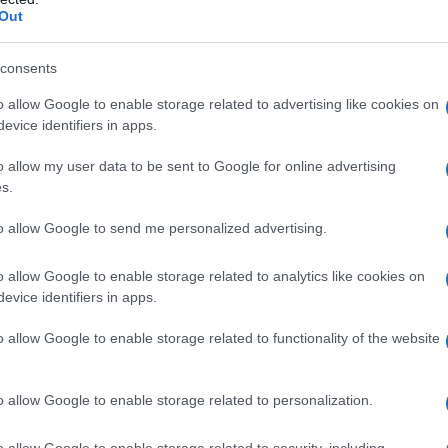
Out
consents
o allow Google to enable storage related to advertising like cookies on
evice identifiers in apps.
o allow my user data to be sent to Google for online advertising
κάρτα μπορεί να χρησιμοποιηθεί εντός Ελλάδας και σε 
s.
ναλλαγές που αφορούν την αγορά όπλων και τυχερά παίγνι
to allow Google to send me personalized advertising.
o allow Google to enable storage related to analytics like cookies on
evice identifiers in apps.
o allow Google to enable storage related to functionality of the website
o allow Google to enable storage related to personalization.
o allow Google to enable storage related to security, including