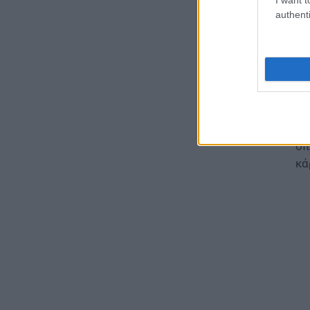
Ξεπέρασαν τα 20 δισ. ευρώ οι
authenti
ρυθμίσεις οφειλών
06.08.2026 - 17:03
ΠΑΙΔΕΙΑ
Εκπαιδευτικοί: Ανακλήθηκαν
αποσπάσεις για τα σχολικά έτη
2026-2029
Εξ
06.08.2026 - 16:03
οπ
κά
ΕΙΔΗΣΕΙΣ
Ιός Δυτικού Νείλου:
Αυξάνονται τα κρούσματα, σε
ποιες περιοχές της Αττικής
έχουν εντοπιστεί
06.08.2026 - 15:31
ΠΑΙΔΕΙΑ
Διορισμοί εκπαιδευτικών
2026: Δείτε μέχρι ποια σειρά