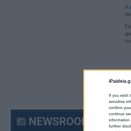
Η
πρ
Σύ
φο
το
iPaideia.g
If you wish 
sensitive in
confirm you
continue se
NEWSROOM
information 
further disc