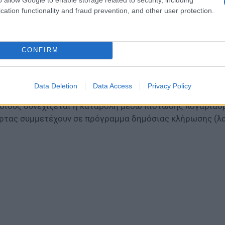
cation functionality and fraud prevention, and other user protection.
CONFIRM
Data Deletion
Data Access
Privacy Policy
αιρούνται από τη χρήση της προπληρωμένης κάρτας άτομα
οίους συνεχίζεται η καταβολή μέσω πίστωσης λογαριασμ
ρτας συμμετέχουν σε πρόγραμμα δημόσιας κλήρωσης (λοτ