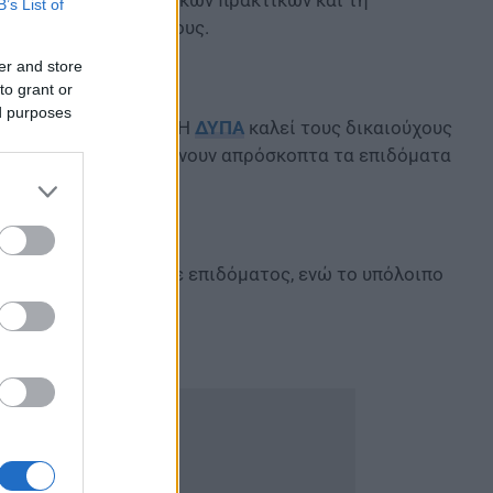
ν αποφυγή καταχρηστικών πρακτικών και τη
B’s List of
αγματικούς δικαιούχους.
er and store
 των πληρωμών
to grant or
ed purposes
τολής των πληρωμών. Η
ΔΥΠΑ
καλεί τους δικαιούχους
α συνεχίσουν να λαμβάνουν απρόσκοπτα τα επιδόματα
ο 50% του ποσού κάθε επιδόματος, ενώ το υπόλοιπο
ν και υπηρεσιών.
μοποιηθεί