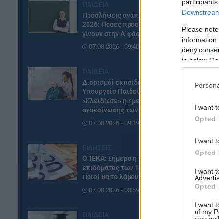
Η 
participants
ΠΑΙΔΕΙΑ
δι
Downstream 
Προσλήψεις αναπληρωτών
2026: Πόσες προσλήψεις θα
Please note
Π
γίνουν στην Α’ φάση
information 
07.08.2026 - 09:40
deny consent
Σε
in below Go
να
ΠΑΙΔΕΙΑ
κα
Διορισμοί εκπαιδευτικών –
Persona
Υπουργείο Παιδείας:
Δε
«Κλείδωσε» η ημερομηνία
I want t
ανακοίνωσης των ονομάτων
Opted 
Οι
07.08.2026 - 09:19
θα
I want t
ΕΙΔΗΣΕΙΣ
Opted 
Πρ
ΟΠΕΚΑ: Σήμερα η πληρωμή του
επιδόματος των 1.000 ευρώ –
I want 
Ποιοί θα το λάβουν
Advertis
Opted 
07.08.2026 - 08:59
I want t
of my P
ΠΑΙΔΕΙΑ
was col