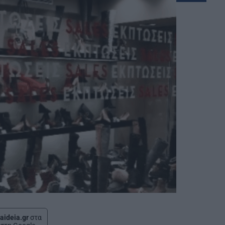
aideia.gr
στα