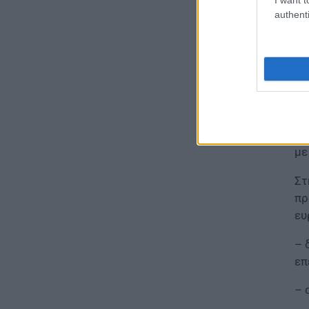
ΠΑΙΔΕΙΑ
authenti
Αλλαγές στην κατανομή της
Αν
επιστημονικής ευθύνης των
Συμβούλων Εκπαίδευσης
πα
05.08.2026 - 15:52
Ει
το
ΠΑΙΔΕΙΑ
μό
Φοιτητές: Πότε έρχεται νέο
αν
κύμα διαγραφών από τα ΑΕΙ
με
05.08.2026 - 15:39
Στ
ΕΙΔΗΣΕΙΣ
πρ
Προκήρυξη ΑΣΕΠ για μόνιμες
ευ
προσλήψεις στη Δημοτική
Αστυνομία: Τα οριστικά
αποτελέσματα
– 
05.08.2026 - 15:25
επ
– 
ΕΙΔΗΣΕΙΣ