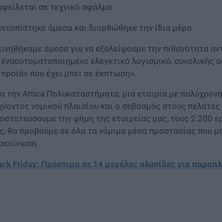
οφείλεται σε τεχνικό σφάλμα
εντοπίστηκε άμεσα και διορθώθηκε την ίδια μέρα
κινηθήκαμε άμεσα για να εξαλείψουμε την πιθανότητα αν
 ένααυτοματοποιημένο ελεγκτικό λογισμικό, συνολικής αξ
 προϊόν που έχει μπει σε έκπτωση».
ια την Attica Πολυκαταστήματα, μια εταιρία με πολύχρον
χύοντος νομικού πλαισίου και ο σεβασμός στους πελάτε
οστατεύσουμε την φήμη της εταιρείας μας, τους 2.200 ε
ς, θα προβούμε σε όλα τα νόμιμα μέσα προστασίας που μ
ακοίνωση.
ack Friday: Πρόστιμα σε 14 μεγάλες αλυσίδες για παρα