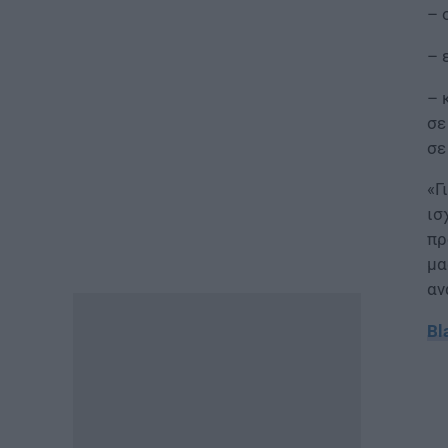
Έλεγχοι σε χιλιάδες
– 
συμβόλαια μεταβιβάσεων
ακινήτων – Στο μικροσκόπιο
– 
τα πιστοποιητικά ΕΝΦΙΑ
05.08.2026 - 14:40
– 
σε
ΕΙΔΗΣΕΙΣ
σε
Σχολή Μονίμων
Υπαξιωματικών Αεροπορίας:
«Γ
Πρόσκληση κατάταξης
ισ
εισακτέων
πρ
05.08.2026 - 14:22
μα
αν
ΠΑΙΔΕΙΑ
Υπουργείο Παιδείας: Σε διαρκή
Bl
παρακολούθηση η κατάσταση
στα σχολεία των πυρόπληκτων
περιοχών
05.08.2026 - 13:29
ΕΙΔΗΣΕΙΣ