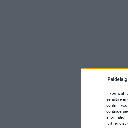
iPaideia.g
Απ
ελ
If you wish 
πρ
sensitive in
confirm you
Αν
continue se
information 
Κα
further disc