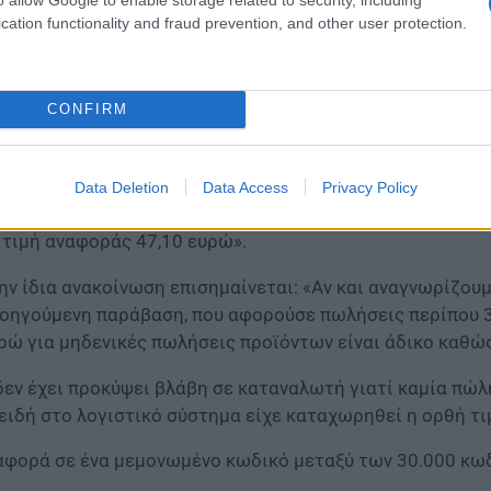
cation functionality and fraud prevention, and other user protection.
ακοίνωση εξέδωσαν τα Πολυκαταστήματα των Attica αναφ
ράβαση των διατάξεων του Ν. 2251/94.
CONFIRM
δικότερα η εταιρεία αναφέρει ότι «ο έλεγχος στο ηλεκτρ
υ 2024. Ανακοινώθηκε με καθυστέρηση 4ων μηνών και μάλ
νον συγκεκριμένο κωδικό καλλυντικού προϊόντος και τη 
Data Deletion
Data Access
Privacy Policy
αφοράς 49,90 ευρώ αντί της χαμηλότερης τιμής των προ
 τιμή αναφοράς 47,10 ευρώ».
ην ίδια ανακοίνωση επισημαίνεται: «Αν και αναγνωρίζου
οηγούμενη παράβαση, που αφορούσε πωλήσεις περίπου 3
ρώ για μηδενικές πωλήσεις προϊόντων είναι άδικο καθώς
δεν έχει προκύψει βλάβη σε καταναλωτή γιατί καμία πώ
ειδή στο λογιστικό σύστημα είχε καταχωρηθεί η ορθή τ
αφορά σε ένα μεμονωμένο κωδικό μεταξύ των 30.000 κω