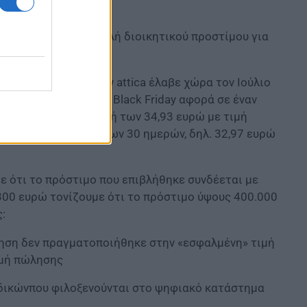
ορικά με την επιβολή διοικητικού προστίμου για
ονικό κατάστημα των attica έλαβε χώρα τον Ιούλιο
ιστα την ημέρα του Black Friday αφορά σε έναν
διάθεσή του στην τιμή των 34,93 ευρώ με τιμή
ηγούμενων τελευταίων 30 ημερών, δηλ. 32,97 ευρώ
με ότι το πρόστιμο που επιβλήθηκε συνδέεται με
00 ευρώ τονίζουμε ότι το πρόστιμο ύψους 400.000
:
ληση δεν πραγματοποιήθηκε στην «εσφαλμένη» τιμή
ιμή πώλησης
δικώνπου φιλοξενούνται στο ψηφιακό κατάστημα