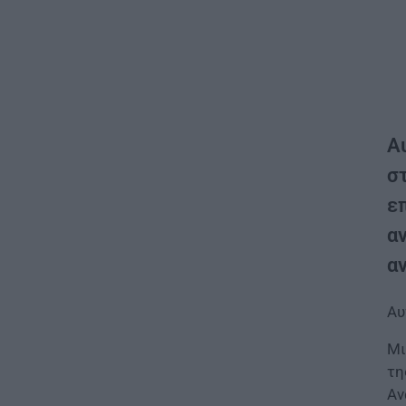
Α
στ
ε
α
α
Αυ
Μι
τη
Αν