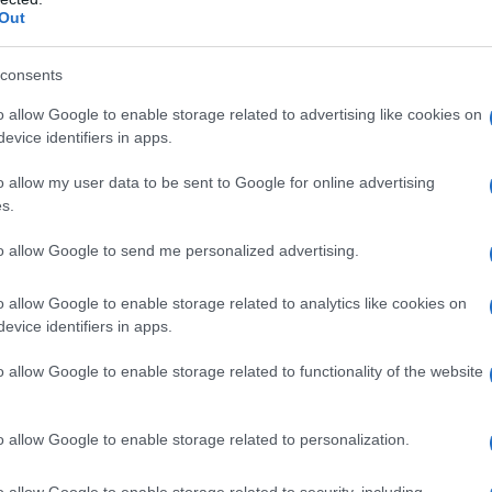
οϊόντων
Out
0.000 ευρώ – NOTOS COM ΣΥΜΜΕΤΟΧΕΣ, ανώνυμη εμπορικ
.000 ευρώ – SNEAKERS MARKET
consents
ις υπόλοιπες 9 εταιρείες, εκκρεμεί η διαδικασία της γν
o allow Google to enable storage related to advertising like cookies on
μοσιευτούν τα στοιχεία τους. Σε δύο περιπτώσεις τα πρό
evice identifiers in apps.
 ανακοινωθούν τα ονόματά τους όπως ο Νόμος ορίζει, κα
o allow my user data to be sent to Google for online advertising
s.
ανακοίνωση από τα πολυκαταστήματα Attica
to allow Google to send me personalized advertising.
o allow Google to enable storage related to analytics like cookies on
evice identifiers in apps.
o allow Google to enable storage related to functionality of the website
o allow Google to enable storage related to personalization.
o allow Google to enable storage related to security, including