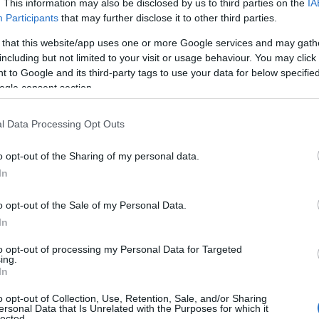
. This information may also be disclosed by us to third parties on the
IA
θρο 13α προβλέπεται η δημοσίευση των συγκεκριμένων ε
Participants
that may further disclose it to other third parties.
.000 ευρώ.
 that this website/app uses one or more Google services and may gath
 5 εταιρείες στις οποίες έχει ολοκληρωθεί η νόμιμη διαδ
including but not limited to your visit or usage behaviour. You may click 
 to Google and its third-party tags to use your data for below specifi
ogle consent section.
l Data Processing Opt Outs
o opt-out of the Sharing of my personal data.
In
o opt-out of the Sale of my Personal Data.
In
to opt-out of processing my Personal Data for Targeted
ing.
0.000 ευρώ – ΚΟΣΜΟΣ ΣΠΟΡ Α.Ε.
In
0.000 ευρώ – ΑΤΤΙΚΑ ΠΟΛΥΚΑΤΑΣΤΗΜΑΤΑ, ανώνυμη μον
o opt-out of Collection, Use, Retention, Sale, and/or Sharing
0.000 ευρώ – LA VIE EN ROSE by Dimitra Katsafadou, ετα
ersonal Data that Is Unrelated with the Purposes for which it
lected.