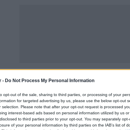
r -
Do Not Process My Personal Information
ό τη λειτουργία του
ψηφιακού εργαλείου εντοπισμού 
εγκτικές υπηρεσίες του υπουργείου έχουν εντοπιστεί 14 
to opt-out of the sale, sharing to third parties, or processing of your per
οέβησαν σε παραπλανητικές εκπτώσεις.
formation for targeted advertising by us, please use the below opt-out s
r selection. Please note that after your opt-out request is processed y
οιχτά καταστήματα τις Κυριακές: Το προτεινόμενο ωράριο
eing interest-based ads based on personal information utilized by us or
disclosed to third parties prior to your opt-out. You may separately opt-
τ’ εφαρμογή του άρθρου 9ι του Ν.2251/1994 επιβάλλετα
losure of your personal information by third parties on the IAB’s list of