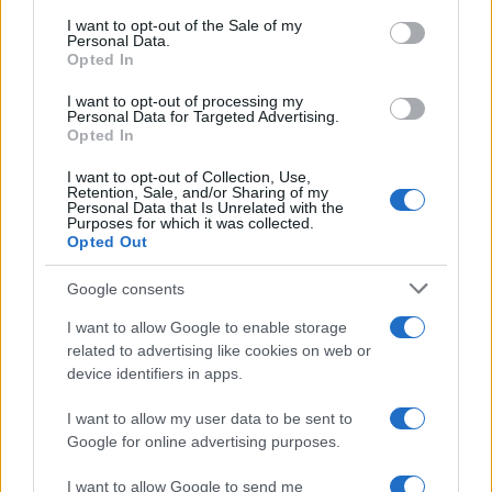
consent section.
I want to opt-out of the Sale of my
Personal Data.
Opted In
I want to opt-out of processing my
Personal Data for Targeted Advertising.
Η υπογεγραμμένη εκτυπωμένη μορφή της ηλεκτρονικής
Opted In
αίτησης με τα απαιτούμενα κατά περίπτωση
I want to opt-out of Collection, Use,
δικαιολογητικά υποβάλλονται στο
ΑΣΕΠ
ταχυδρομικά με
Retention, Sale, and/or Sharing of my
συστημένη επιστολή στη διεύθυνση:
Personal Data that Is Unrelated with the
Purposes for which it was collected.
Opted Out
Α.Σ.Ε.Π.
Αίτηση για την Προκήρυξη 1Γ/2017
Google consents
Τ.Θ. 14308
I want to allow Google to enable storage
Αθήνα Τ.Κ. 11510
related to advertising like cookies on web or
Η προθεσμία υποβολής της εκτυπωμένης μορφής της
device identifiers in apps.
ηλεκτρονικής αίτησης, με τα επισυναπτόμενα
I want to allow my user data to be sent to
δικαιολογητικά λήγει με την πάροδο της 22ας
Google for online advertising purposes.
Ιανουαρίου 2018, ημέρας Δευτέρας.
I want to allow Google to send me