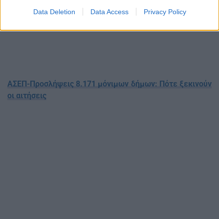
Data Deletion
Data Access
Privacy Policy
ΑΣΕΠ-Προσλήψεις 8.171 μόνιμων δήμων: Πότε ξεκινούν
οι αιτήσεις