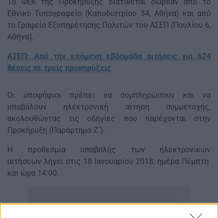
Το ΦΕΚ της Προκήρυξης διατίθεται δωρεάν από το
Εθνικό Τυπογραφείο (Καποδιστρίου 34, Αθήνα) και από
το Γραφείο Εξυπηρέτησης Πολιτών του ΑΣΕΠ (Πουλίου 6,
Αθήνα).
ΑΣΕΠ: Από την επόμενη εβδομάδα αιτήσεις για 624
θέσεις σε τρεις προκηρύξεις
Οι υποψήφιοι πρέπει να συμπληρώσουν και να
υποβάλουν ηλεκτρονική αίτηση συμμετοχής,
ακολουθώντας τις οδηγίες που παρέχονται στην
Προκήρυξη (Παράρτημα Ζ΄).
Η προθεσμία υποβολής των ηλεκτρονικών
αιτήσεων λήγει στις 18 Ιανουαρίου 2018, ημέρα Πέμπτη
και ώρα 14:00.