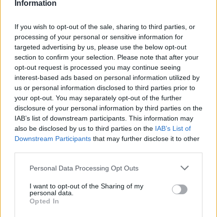
Information
Β΄ Κατηγορία Τεχνολογικής Εκπαίδευσης (Τ.Ε.), επτά (7)
θέσεις. Κλάδων/Ειδικοτήτων: ΤΕ Υγείας και Πρόνοιας –
If you wish to opt-out of the sale, sharing to third parties, or
processing of your personal or sensitive information for
ειδ. Κοινωνικής Εργασίας, ΤΕ Υγείας και Πρόνοιας – ειδ.
targeted advertising by us, please use the below opt-out
Νοσηλευτικής.
section to confirm your selection. Please note that after your
opt-out request is processed you may continue seeing
Γ΄ Κατηγορία Δευτεροβάθμιας Εκπαίδευσης (Δ.Ε.),
interest-based ads based on personal information utilized by
πεντακόσιες πενήντα επτά (557) θέσεις. Κλάδων/
us or personal information disclosed to third parties prior to
Ειδικοτήτων: ΔΕ Προσωπικού Εξωτερικής Φρούρησης
your opt-out. You may separately opt-out of the further
και ΔΕ Φύλαξης.
disclosure of your personal information by third parties on the
IAB’s list of downstream participants. This information may
also be disclosed by us to third parties on the
IAB’s List of
Downstream Participants
that may further disclose it to other
third parties.
Please note that this website/app uses one or more Google
Personal Data Processing Opt Outs
services and may gather and store information including but
not limited to your visit or usage behaviour. You may click to
I want to opt-out of the Sharing of my
personal data.
grant or deny consent to Google and its third-party tags to
Opted In
use your data for below specified purposes in below Google
consent section.