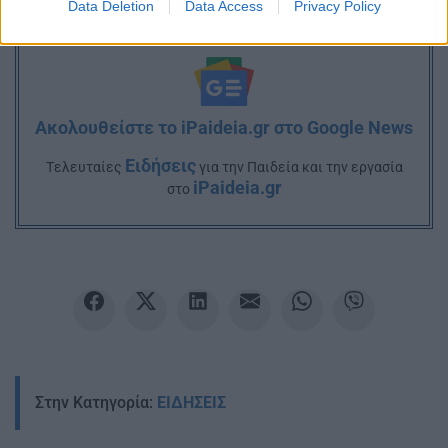
Data Deletion
Data Access
Privacy Policy
Ακολουθείστε το iPaideia.gr στο Google News
Ειδήσεις
Tελευταίες
για την Παιδεία και την εργασία
iPaideia.gr
στο
Στην Κατηγορία:
ΕΙΔΗΣΕΙΣ