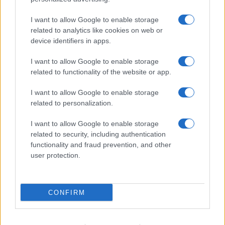
καλούνται, εφόσον κατέχουν τα γενικά και απαιτούμενα
προσόντα, να υποβάλουν «ΑΙΤΗΣΗ – ΥΠΕΥΘΥΝΗ
I want to allow Google to enable storage
ΔΗΛΩΣΗ» (ηλεκτρονική) καθώς και τα απαραίτητα
related to analytics like cookies on web or
δικαιολογητικά, σύμφωνα με τους όρους της παρούσας
device identifiers in apps.
προκήρυξης
I want to allow Google to enable storage
Προκήρυξη ΑΣΕΠ 7Κ/2018: 158 προσλήψεις στον
related to functionality of the website or app.
ΔΕΔΔΗΕ
I want to allow Google to enable storage
related to personalization.
I want to allow Google to enable storage
related to security, including authentication
functionality and fraud prevention, and other
user protection.
CONFIRM