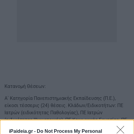
Κατανομή Θέσεων:
Α΄ Κατηγορία Πανεπιστημιακής Εκπαίδευσης (Π.Ε.),
είκοσι τέσσερις (24) θέσεις. Κλάδων/Ειδικοτήτων: ΠΕ
Ιατρών (ειδικότητας Παθολογίας), ΠΕ Ιατρών
(ειδικότητας Ψυχιατρικής), ΠΕ Κοινωνικής Εργασίας, ΠΕ
Σωφρονιστικός Ενηλίκων και ΠΕ Ψυχολόγων.
iPaideia.gr -
Do Not Process My Personal