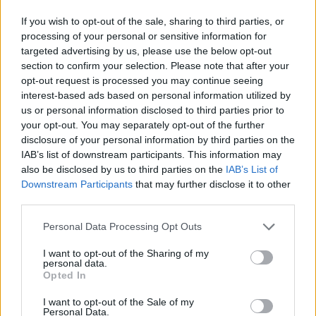
If you wish to opt-out of the sale, sharing to third parties, or
Για τον τρόπο μοριοδότησης, κυρίως των
processing of your personal or sensitive information for
μεταπτυχιακών και της ξένης γλώσσας, αναφέρει ότι
targeted advertising by us, please use the below opt-out
αυτός διαφοροποιείται ανάλογα με το εάν τα νοσοκομεία
section to confirm your selection. Please note that after your
έχουν περισσότερες ή λιγότερες από 400 κλίνες, ενώ
opt-out request is processed you may continue seeing
θυμίζει οτι η μη μοριοδότηση του διδακτορικού είναι
interest-based ads based on personal information utilized by
us or personal information disclosed to third parties prior to
νομοθετική επιλογή και όχι επιλογή των επιτροπών
your opt-out. You may separately opt-out of the further
αξιολόγησης.
disclosure of your personal information by third parties on the
IAB’s list of downstream participants. This information may
Ο κ. Παπαϊωάννου παραδέχεται ότι οι διαδικασίες
also be disclosed by us to third parties on the
IAB’s List of
επιλογής είναι χρονοβόρες, σημειώνοντας ότι «αυτό
Downstream Participants
that may further disclose it to other
ήταν γνωστό εξαρχής», καθώς αναφέρει ότι ο ίδιος είχε
third parties.
από την πρώτη στιγμή ενημερώσει αρμοδίως, «ότι με
Please note that this website/app uses one or more Google
τόσα νοσοκομεία και τόσα κριτήρια η διαδικασία θα ήταν
Personal Data Processing Opt Outs
services and may gather and store information including but
ιδιαίτερα περίπλοκη και ότι θα κρατούσε έξι μήνες μετά
not limited to your visit or usage behaviour. You may click to
I want to opt-out of the Sharing of my
την ολοκλήρωση της πρώτης διαδικασίας για τους
personal data.
grant or deny consent to Google and its third-party tags to
Opted In
διοικητές των ΥΠΕ.
use your data for below specified purposes in below Google
consent section.
I want to opt-out of the Sale of my
Personal Data.