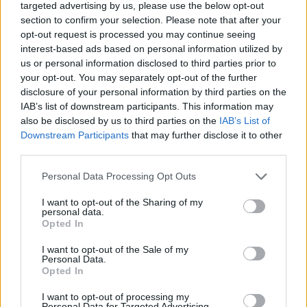
targeted advertising by us, please use the below opt-out
Πού θα χτυπήσει ο χιονιάς
section to confirm your selection. Please note that after your
02/02/2025 - 12:05
opt-out request is processed you may continue seeing
interest-based ads based on personal information utilized by
us or personal information disclosed to third parties prior to
your opt-out. You may separately opt-out of the further
Καιρός: Έρχονται χιόνια
disclosure of your personal information by third parties on the
31/01/2025 - 07:08
IAB’s list of downstream participants. This information may
also be disclosed by us to third parties on the
IAB’s List of
Downstream Participants
that may further disclose it to other
third parties.
«Κλείδωσε» – Πότε αλλάζει ο
καιρός: Πότε έρχονται χιόνια και
Please note that this website/app uses one or more Google
Personal Data Processing Opt Outs
τσουχτερό κρύο στη χώρα μας
services and may gather and store information including but
not limited to your visit or usage behaviour. You may click to
I want to opt-out of the Sharing of my
24/01/2025 - 09:24
personal data.
grant or deny consent to Google and its third-party tags to
Opted In
use your data for below specified purposes in below Google
consent section.
I want to opt-out of the Sale of my
Personal Data.
Καιρός: Έρχεται νέα ψυχρή
Opted In
εισβολή με χιόνια – Η κρίσιμη
ημερομηνία
I want to opt-out of processing my
Personal Data for Targeted Advertising.