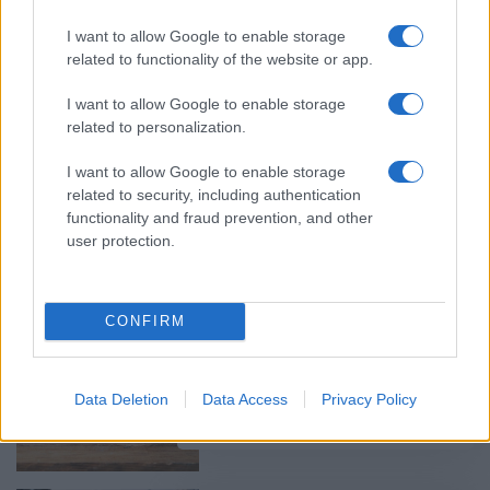
I want to allow Google to enable storage
related to functionality of the website or app.
Καιρός – Τσατραφύλλιας: Ψυχρή
I want to allow Google to enable storage
εισβολή και χιόνια από την
related to personalization.
Κυριακή – Δειτε πού
11/01/2025 - 13:44
I want to allow Google to enable storage
related to security, including authentication
functionality and fraud prevention, and other
user protection.
Καιρός: Πού θα χρειαστούν
αλυσίδες
10/01/2025 - 18:44
CONFIRM
Καιρός: Έρχεται μεγάλος χιονιάς
Data Deletion
Data Access
Privacy Policy
10/01/2025 - 16:40