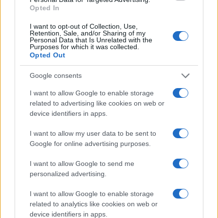
23/01/2025 - 11:30
Opted In
I want to opt-out of Collection, Use,
Retention, Sale, and/or Sharing of my
Καιρός: Έρχονται χιόνια τον
Personal Data that Is Unrelated with the
Purposes for which it was collected.
Φεβρουάριο;
Opted Out
22/01/2025 - 09:44
Google consents
I want to allow Google to enable storage
Κακοκαιρία: Νέο έκτακτο δελτίο
related to advertising like cookies on web or
της ΕΜΥ – Χιόνια, καταιγίδες και
device identifiers in apps.
πολλά μποφόρ τις επόμενες
ώρες – Ποιες περιοχές είναι στο
I want to allow my user data to be sent to
«κόκκινο»
Google for online advertising purposes.
13/01/2025 - 14:27
I want to allow Google to send me
personalized advertising.
Καιρός: Σε αυτές τις περιοχές θα
I want to allow Google to enable storage
χιονίσει σήμερα
related to analytics like cookies on web or
device identifiers in apps.
12/01/2025 - 12:07