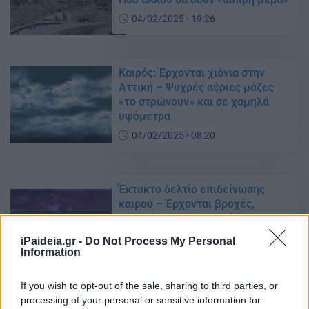
04/02/2025 - 19:26
Καιρός: Έρχονται χιόνια στην
Αττική – Ψυχρές αέριες μάζες
«το στρώνουν» και σε χαμηλά
υψόμετρα
04/02/2025 - 08:20
Έκτακτο δελτίο επιδείνωσης
καιρού – Έρχονται βροχές,
καταιγίδες και ισχυροί άνεμοι –
Πού θα χιονίσει
iPaideia.gr -
Do Not Process My Personal
Information
03/02/2025 - 13:11
If you wish to opt-out of the sale, sharing to third parties, or
processing of your personal or sensitive information for
Έρχονται χιόνια και στην Αττική: