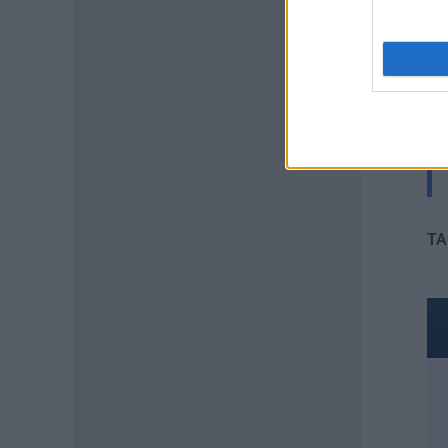
περιοχές
06.08.2026 - 13:52
ΕΙΔΗΣΕΙΣ
Φωτοβολταϊκά στο μπαλκόνι:
Πώς μπορείτε να μειώσετε τον
λογαριασμό ρεύματος
06.08.2026 - 13:01
ΕΙΔΗΣΕΙΣ
TA
Κοινωνικό Οικιακό Τιμολόγιο
Ρεύματος: Πότε ανοίγει η
πλατφόρμα ξανά για τις
αιτήσεις
06.08.2026 - 12:40
ΕΙΔΗΣΕΙΣ
Δημόσιο: Έντονες αντιδράσεις
για τη μοριοδότηση των
διδακτορικών στο νέο μοντέλο