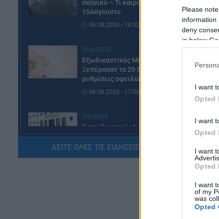
σκηνικό – Τι καιρό θα κάνει τον
Please note
15Αύγουστο
information 
06.08.2026 - 18:02
deny consent
in below Go
ΕΙΔΗΣΕΙΣ
Εξωδικαστικός Μηχανισμός:
Persona
Ξεπέρασαν τα 20 δισ. ευρώ οι
ρυθμίσεις οφειλών
I want t
06.08.2026 - 17:03
Opted 
ΠΑΙΔΕΙΑ
I want t
Εκπαιδευτικοί: Ανακλήθηκαν
Opted 
αποσπάσεις για τα σχολικά έτη
2026-2029
ΔΕΙΤΕ ΟΛΕΣ ΤΙΣ ΕΙΔΗΣΕΙΣ ΕΔΩ »
I want 
Advertis
06.08.2026 - 16:03
Opted 
ΕΙΔΗΣΕΙΣ
I want t
of my P
Ιός Δυτικού Νείλου:
was col
Αυξάνονται τα κρούσματα, σε
Δε
Opted 
ποιες περιοχές της Αττικής