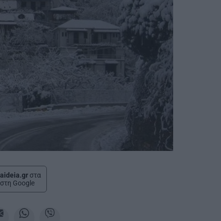
aideia.gr
στα
στη Google