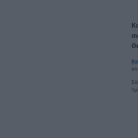
Κα
α
Θε
Κα
στ
Σύ
τμ