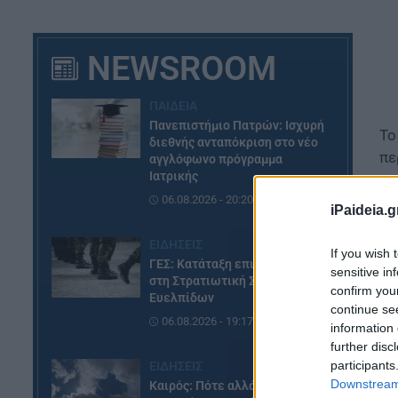
NEWSROOM
ΠΑΙΔΕΙΑ
Πανεπιστήμιο Πατρών: Ισχυρή
Το
διεθνής ανταπόκριση στο νέο
πε
αγγλόφωνο πρόγραμμα
Ιατρικής
Δε
06.08.2026 - 20:20
iPaideia.g
ΕΙΔΗΣΕΙΣ
If you wish 
ΓΕΣ: Κατάταξη επιτυχόντων
sensitive in
στη Στρατιωτική Σχολή
confirm you
Ευελπίδων
continue se
06.08.2026 - 19:17
information 
further disc
participants
ΕΙΔΗΣΕΙΣ
Downstream 
Καιρός: Πότε αλλάζει το