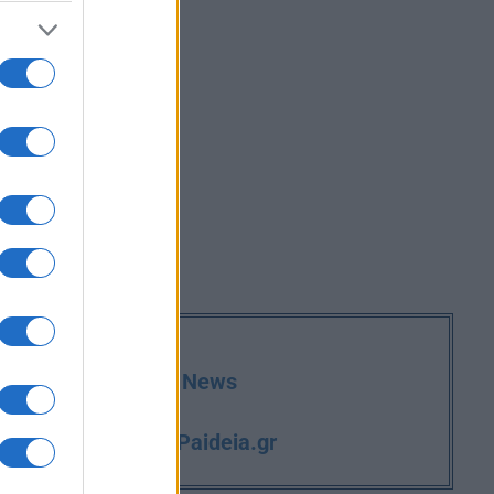
deia.gr στο Google News
iPaideia.gr
και την εργασία στο