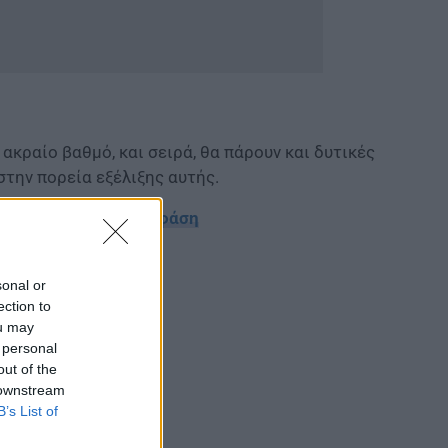
ακραίο βαθμό, και σειρά, θα πάρουν και δυτικές
στην πορεία εξέλιξης αυτής.
ι να γίνει με τη Δ’ φάση
sonal or
ection to
ou may
 personal
out of the
 downstream
B’s List of