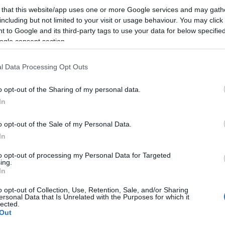
 that this website/app uses one or more Google services and may gath
including but not limited to your visit or usage behaviour. You may click 
 to Google and its third-party tags to use your data for below specifi
ogle consent section.
l Data Processing Opt Outs
o opt-out of the Sharing of my personal data.
In
o opt-out of the Sale of my Personal Data.
In
to opt-out of processing my Personal Data for Targeted
ing.
In
o opt-out of Collection, Use, Retention, Sale, and/or Sharing
ersonal Data that Is Unrelated with the Purposes for which it
lected.
ίτε επίσης
Ακίνητα – ΝΕΑ ψηφιακή εφαρμογή «Price Map
Out