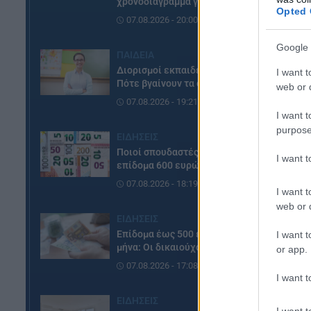
χρονοδιάγραμμα για φέτος
Opted 
07.08.2026 - 20:00
Google 
ΠΑΙΔΕΙΑ
Διορισμοί εκπαιδευτικών:
I want t
Πότε βγαίνουν τα ονόματα
web or d
07.08.2026 - 19:21
I want t
purpose
ΕΙΔΗΣΕΙΣ
Ποιοί σπουδαστές θα λάβουν
I want 
επίδομα 600 ευρώ
07.08.2026 - 18:19
I want t
web or d
ΕΙΔΗΣΕΙΣ
Επίδομα έως 500 ευρώ τον
I want t
μήνα: Οι δικαιούχοι
or app.
07.08.2026 - 17:08
I want t
ΕΙΔΗΣΕΙΣ
I want t