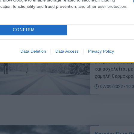
γίνει νέα κλήρωση
cation functionality and fraud prevention, and other user protection.
CONFIRM
Μερομήνια: Τε
Data Deletion
Data Access
Privacy Policy
Καιρός – Όσα προ
επόμενους 12 μήν
και ασχολείται μ
χαμηλή θερμοκρασ
τον Σεπτέμβριο με
07/09/2022 - 10:
έντονα το τρίτο δ