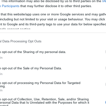
. This information may also be disclosed by us to third parties on the
IA
Participants
that may further disclose it to other third parties.
 that this website/app uses one or more Google services and may gath
including but not limited to your visit or usage behaviour. You may click 
 to Google and its third-party tags to use your data for below specifi
Voucher για χε
ogle consent section.
Όπως ήδη έχει αν
l Data Processing Opt Outs
voucher 150 ευρώ.
τυχερούς δικαιού
o opt-out of the Sharing of my personal data.
Ιανουάριο του 202
In
αξιοποιήσουν χει
09/12/2022 - 22:
νέας κλήρωσης πο
o opt-out of the Sale of my Personal Data.
In
to opt-out of processing my Personal Data for Targeted
ing.
In
Καιρός: Έρχετ
o opt-out of Collection, Use, Retention, Sale, and/or Sharing
ersonal Data that Is Unrelated with the Purposes for which it
lected.