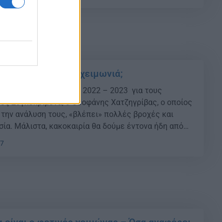
 για 200.000 […]
λικά έρχεται βαρυχειμωνιά;
βλέπουν τα μερομήνια 2022 – 2023 για τους
ες Συγκεκριμένα, ο Θεοφάνης Χατζηγρίβας, ο οποίος
ε την ανάλυση τους, «βλέπει» πολλές βροχές και
ία. Μάλιστα, κακοκαιρία θα δούμε έντονα ήδη από
 πολλές βροχές και με τα φαινόμενα μάλιστα να είναι
07
εκαήμερο. […]