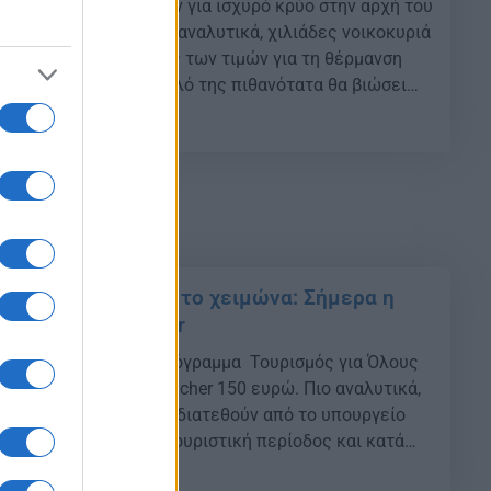
ρολόγοι προειδοποιούν για ισχυρό κρύο στην αρχή του
 όλη την Ευρώπη Πιο αναλυτικά, χιλιάδες νοικοκυριά
ς επικείμενες αυξήσεις των τιμών για τη θέρμανση
ώς η Ευρώπη στο σύνολό της πιθανότατα θα βιώσει
ι ξηρό χειμώνα, σύμφωνα με τα μοντέλα πρόβλεψης
38
 από […]
 Όλους – Διακοπές το χειμώνα: Σήμερα η
ια 200.000 voucher
ίνει σήμερα για το πρόγραμμα Τουρισμός για Όλους
και τον χειμώνα με voucher 150 ευρώ. Πιο αναλυτικά,
 voucher διακοπών θα διατεθούν από το υπουργείο
ιμένου να τονωθεί η τουριστική περίοδος και κατά
ύς και χειμερινούς μήνες. Στις 16 Σεπτεμβρίου θα
29