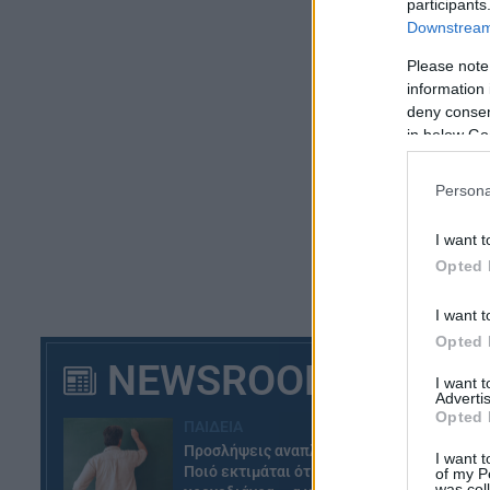
participants
Downstream 
Please note
information 
deny consent
in below Go
Persona
I want t
Opted 
I want t
Opted 
NEWSROOM
I want 
Advertis
Opted 
ΠΑΙΔΕΙΑ
Προσλήψεις αναπληρωτών:
I want t
Ποιό εκτιμάται ότι θα είναι το
of my P
was col