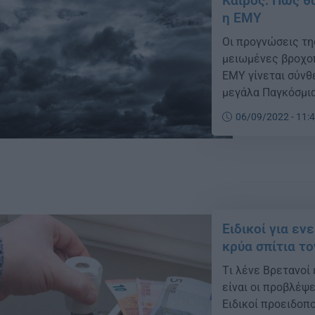
Καιρός: Πώς θ
η ΕΜΥ
Οι προγνώσεις τη
μειωμένες βροχοπ
ΕΜΥ γίνεται σύν
μεγάλα Παγκόσμια
επελέγησαν να εξε
06/09/2022 - 11:
θερμοκρασίας στα
Ειδικοί για εν
κρύα σπίτια τ
Tι λένε Βρετανοί
είναι οι προβλέψε
Ειδικοί προειδοπο