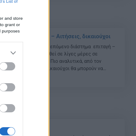
B’s List of
er and store
to grant or
ed purposes
ιμερινές διακοπές – Αιτήσεις, δικαιούχοι
ακοινωθεί, έρχεται το επόμενο διάστημα επιταγή –
 Πιο αναλυτικά, θα δοθεί σε λίγες μέρες σε
χους μέσω κλήρωσης. Πιο αναλυτικά, από τον
3, επιπλέον 150.000 δικαιούχοι θα μπορούν να
μερινό voucher διακοπών που θα δοθεί μέσω μιας
14
υ θα πραγματοποιηθεί σε περίπου έναν […]
αι βαρύς χειμώνας;