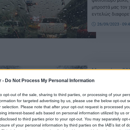
φθινόπωρο μόλις ά
μπροστά μας τον χ
εντελώς διαφορετ
Αναλυτικότερα, ο
26/09/2023 - 09:
χρόνια, […]
Μερομήνια 202
κάνει επέλαση 
r -
Do Not Process My Personal Information
Διαβαστε παρακάτ
μας επιφυλάσσει 
to opt-out of the sale, sharing to third parties, or processing of your per
formation for targeted advertising by us, please use the below opt-out s
Μιχάλης Γεροντής
r selection. Please note that after your opt-out request is processed y
επιστολή του, την
eing interest-based ads based on personal information utilized by us or
μέσα Φεβρουαρίου
21/08/2023 - 19:
disclosed to third parties prior to your opt-out. You may separately opt-
τον Φεβρουάριο τ
losure of your personal information by third parties on the IAB’s list of