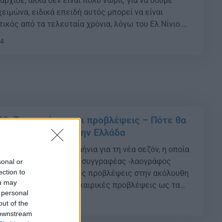
ρχισε, αλλά δεν είναι πολύ νωρίς για να δούμε
ειμώνα, ειδικά επειδή αυτός μπορεί να είναι
ικός από τα τελευταία χρόνια, λόγω του Ελ Νίνιο.
 φετινός χειμώνας θα είναι ο πρώτος εδώ και μερικά
44
3: Τι αναφέρουν οι προβλέψεις – Πότε θα
ο χιονιάς σε όλη την Ελλάδα
ω όσα λένε τα Μερομήνια για τη νέα σεζόν, η οποία
καιρικές εκπλήξεις. Ο συγγραφέας -λαογράφος
sonal or
ection to
, προβαίνει σε καιρικές προβλέψεις στην ακόλουθη
ou may
 οποία τιτλοδοτεί «Οι καιρικές προβλέψεις ως τα
 personal
 2024». Δείτε τι λένε αναλυτικά τα Μερομήνια μέχρι
08
out of the
ου 2024, σύμφωνα με τον συγγραφέα […]
 downstream