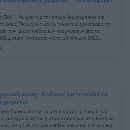
α είναι ο φετινός χειμώνας – Όσα αναφέρει
ς ΕΜΥ – Υψηλές για την εποχή θερμοκρασίες και
τώσεις Πιο αναλυτικά, τα τελευταία χρόνια από την
θεση των μακροπρόθεσμων προγνώσεων από τα
 Κλιματικά Κέντρα και για το φθινόπωρο 2022
ταστούν οι αποκλίσεις από τις κανονικές τιμές, της
46
 2m, ο υετός, τα γεωδυναμικά ύψη […]
εργειακή κρίση: «Κίνδυνος για τα παιδιά τα
ον χειμώνα»
 επιστήμονες για την ενεργειακή κρίση Δραματικές
ις για τη μείωση του βιοτικού επιπέδου στη Βρετανία.
ιούν ότι η ζωή στα κρύα σπίτια λόγω της ενεργειακής