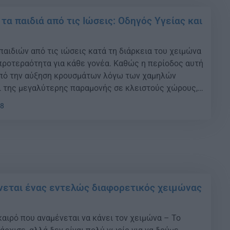
α παιδιά από τις Ιώσεις: Οδηγός Υγείας και
παιδιών από τις ιώσεις κατά τη διάρκεια του χειμώνα
προτεραότητα για κάθε γονέα. Καθώς η περίοδος αυτή
από την αύξηση κρουσμάτων λόγω των χαμηλών
 της μεγαλύτερης παραμονής σε κλειστούς χώρους,
να υιοθετηθούν προληπτικά μέτρα που θα θωρακίσουν
58
ρών μας. Η καθημερινή τήρηση […]
νεται ένας εντελώς διαφορετικός χειμώνας
καιρό που αναμένεται να κάνει τον χειμώνα – Το