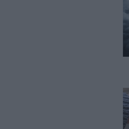
πενθήμερο, εξαήμερο και
άδεια
07.08.2026 - 14:30
ΠΑΙΔΕΙΑ
Παιδικοί σταθμοί ΕΣΠΑ 2026 –
2027: Δείτε πότε αναμένονται
τα προσωρινά αποτελέσματα
για τα voucher
07.08.2026 - 13:52
ΕΙΔΗΣΕΙΣ
Ιός Δυτικού Νείλου: Στο
«κόκκινο» φέτος η Αττική –
Πώς μεταδίδεται, ποια είναι τα
συμπτώματα, ποια είναι τα
μέτρα προστασίας
07.08.2026 - 13:19
ΕΙΔΗΣΕΙΣ