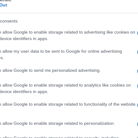
Καιρός: Οι μετεω
Out
χειμώνα πάνω από
ανησυχούν για τι
consents
των σπιτιών, καθ
έναν πιο κρύο κα
o allow Google to enable storage related to advertising like cookies on
06/10/2022 - 09:
που δημοσιεύονται
evice identifiers in apps.
o allow my user data to be sent to Google for online advertising
s.
to allow Google to send me personalized advertising.
Τουρισμός για
o allow Google to enable storage related to analytics like cookies on
νέα κλήρωση γ
evice identifiers in apps.
NEA κλήρωση θα γ
o allow Google to enable storage related to functionality of the website
και για διακοπές 
επιπλέον 200.000
o allow Google to enable storage related to personalization.
Τουρισμού, προκε
τους φθινοπωρινο
16/09/2022 - 09:
o allow Google to enable storage related to security, including