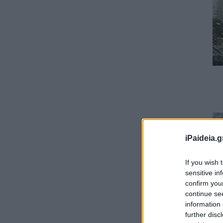
iPaideia.g
If you wish 
sensitive in
confirm you
continue se
information 
further disc