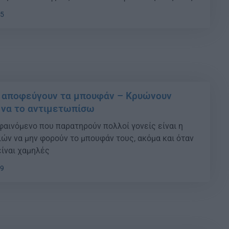
υνοδευόμενες από ενισχυμένους βοριάδες στο Αιγαίο.
35
ται να φτάσουν τα 7 […]
ιά αποφεύγουν τα μπουφάν – Κρυώνουν
 να το αντιμετωπίσω
φαινόμενο που παρατηρούν πολλοί γονείς είναι η
ιών να μην φορούν το μπουφάν τους, ακόμα και όταν
είναι χαμηλές
59