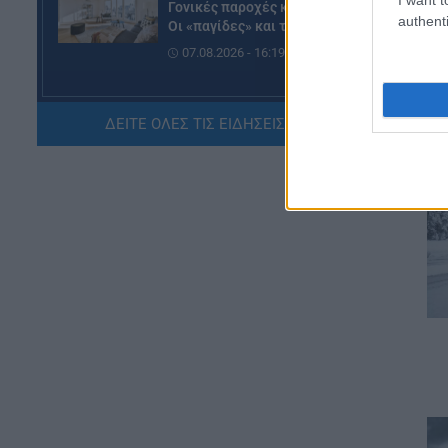
Γονικές παροχές και δωρεές:
authenti
Οι «παγίδες» και τα λάθη
07.08.2026 - 16:19
ΠΑΙΔΕΙΑ
ΔΕΙΤΕ ΟΛΕΣ ΤΙΣ ΕΙΔΗΣΕΙΣ ΕΔΩ »
ΝΕΟ φοιτητικό επίδομα: Για
ποιούς φοιτητές
07.08.2026 - 15:54
ΠΑΙΔΕΙΑ
Τεχνητή Νοημοσύνη στα
σχολεία: Οι νέοι κανόνες για
μαθητές και εκπαιδευτικούς –
Τι απαγορεύεται
07.08.2026 - 15:45
ΕΙΔΗΣΕΙΣ
Δεκαπενταύγουστος 2026:
Πώς αμείβονται όσοι
εργαστούν – Τι ισχύει για