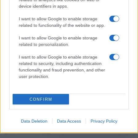
device identifiers in apps.
Ελεύθερη πτώση στις βάσεις
2024 – Οι τελευταίες εκτιμήσεις
I want to allow Google to enable storage
μία «ανάσα» πριν τις βαθμολογίες
related to functionality of the website or app.
27/06/2024 - 07:00
I want to allow Google to enable storage
related to personalization.
ΣΟΚ για τις βάσεις 2024 –
I want to allow Google to enable storage
Βαφειαδάκης: «Κλάµατα στις
related to security, including authentication
βαθµολογίες, γέλια στα
functionality and fraud prevention, and other
αποτελέσµατα»
user protection.
25/06/2024 - 19:07
CONFIRM
Πανελλήνιες 2024: Πότε βγαίνουν
τα αποτελέσματα των
Πανελλαδικών
Data Deletion
Data Access
Privacy Policy
02/06/2024 - 10:08