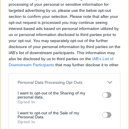
περιζήτητες σχολές
processing of your personal or sensitive information for
01/07/2024 - 08:37
targeted advertising by us, please use the below opt-out
section to confirm your selection. Please note that after your
opt-out request is processed you may continue seeing
interest-based ads based on personal information utilized by
Βάσεις 2024: Βούλιαξε ο αριθμός
us or personal information disclosed to third parties prior to
των αριστούχων – Πού και πόσο
your opt-out. You may separately opt-out of the further
πέφτουν – Δείτε πίνακες
disclosure of your personal information by third parties on the
30/06/2024 - 10:57
IAB’s list of downstream participants. This information may
also be disclosed by us to third parties on the
IAB’s List of
Downstream Participants
that may further disclose it to other
third parties.
Βάσεις 2024: Σε αυτές τις σχολές
έρχεται πτώση
Please note that this website/app uses one or more Google
Personal Data Processing Opt Outs
services and may gather and store information including but
30/06/2024 - 09:04
not limited to your visit or usage behaviour. You may click to
I want to opt-out of the Sharing of my
personal data.
grant or deny consent to Google and its third-party tags to
Opted In
use your data for below specified purposes in below Google
consent section.
Βάσεις 2024: Τα νέα δεδομένα
I want to opt-out of the Sale of my
Personal Data.
29/06/2024 - 12:01
Opted In