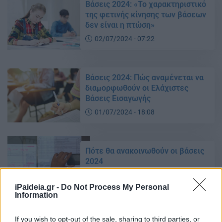
Βάσεις 2024: «Το χαρακτηριστικό
της φετινής κίνησης των βάσεων
δεν είναι η πτώση»
02/07/2024 - 07:22
Βάσεις 2024: Πώς αναμένεται να
διαμορφωθούν οι Ελάχιστες
Βάσεις Εισαγωγής
01/07/2024 - 18:08
Πότε θα ανακοινωθούν οι βάσεις
2024
01/07/2024 - 09:20
iPaideia.gr -
Do Not Process My Personal
Information
Πού θα πάνε οι βάσεις 2024 σε 80
If you wish to opt-out of the sale, sharing to third parties, or