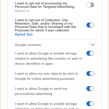
I want to opt-out of processing my
Personal Data for Targeted Advertising.
Opted In
Βάσεις 2024: Η πραγματική
εικόνα για την πορεία των
I want to opt-out of Collection, Use,
βάσεων και οι πρώτες εκτιμήσεις
Retention, Sale, and/or Sharing of my
Personal Data that Is Unrelated with the
Πιερρακάκη
Purposes for which it was collected.
Opted Out
28/06/2024 - 22:44
Google consents
I want to allow Google to enable storage
Βάσεις 2024: Οι πρώτες
related to advertising like cookies on web or
εκτιμήσεις μετά τις βαθμολογίες
device identifiers in apps.
28/06/2024 - 15:38
I want to allow my user data to be sent to
Google for online advertising purposes.
Πότε θα βγουν οι Βάσεις 2024
I want to allow Google to send me
personalized advertising.
28/06/2024 - 11:16
I want to allow Google to enable storage
related to analytics like cookies on web or