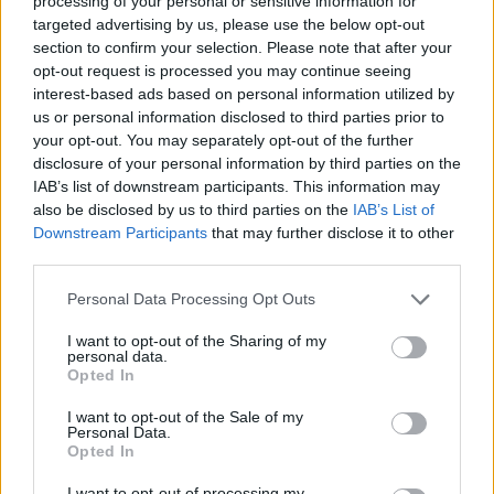
processing of your personal or sensitive information for
Πότε βγαίνουν τα αποτελέσματα
targeted advertising by us, please use the below opt-out
12/07/2021 - 10:15
section to confirm your selection. Please note that after your
opt-out request is processed you may continue seeing
interest-based ads based on personal information utilized by
us or personal information disclosed to third parties prior to
Τουρισμός για όλους: Κλείνουν οι
your opt-out. You may separately opt-out of the further
αιτήσεις για voucher
disclosure of your personal information by third parties on the
09/07/2021 - 09:39
IAB’s list of downstream participants. This information may
also be disclosed by us to third parties on the
IAB’s List of
Downstream Participants
that may further disclose it to other
third parties.
Κοινωνικός Τουρισμός ΟΑΕΔ:
Διευκρινίσεις για όσους κάνουν
Please note that this website/app uses one or more Google
Personal Data Processing Opt Outs
αίτηση και στο «Τουρισμός για
services and may gather and store information including but
Όλους»
not limited to your visit or usage behaviour. You may click to
I want to opt-out of the Sharing of my
personal data.
06/07/2021 - 10:23
grant or deny consent to Google and its third-party tags to
Opted In
use your data for below specified purposes in below Google
consent section.
I want to opt-out of the Sale of my
Personal Data.
Τουρισμός για όλους – Αιτήσεις:
Opted In
Πώς θα εξαργυρώσετε το voucher
I want to opt-out of processing my