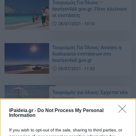
Τουρισμός Για Όλους –
tourism4all.gov.gr: Πότε κλείνουν
οι ενστάσεις
28/07/2021 - 15:10
Τουρισμός Για Όλους: Ανοίγει η
διαδικασία ενστάσεων στο
tourism4all.gov.gr
26/07/2021 - 11:52
Τουρισμός για όλους: Έρχεται νέα
παράταση;
12/07/2021 - 12:42
iPaideia.gr -
Do Not Process My Personal
Information
If you wish to opt-out of the sale, sharing to third parties, or
ΟΑΕΔ Κοινωνικός Τουρισμός: