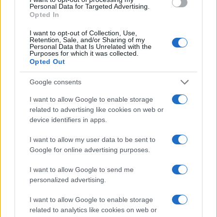
– Αναλυτικές οδηγίες
Personal Data for Targeted Advertising.
06/07/2021 - 08:17
Opted In
I want to opt-out of Collection, Use,
Retention, Sale, and/or Sharing of my
Personal Data that Is Unrelated with the
Τουρισμός για όλους: Αιτήσεις για
Purposes for which it was collected.
100.000 ΝΕΑ voucher – ΟΔΗΓΙΕΣ
Opted Out
05/07/2021 - 07:09
Google consents
I want to allow Google to enable storage
related to advertising like cookies on web or
Τουρισμός για όλους: Ξεκινούν οι
device identifiers in apps.
ΝΕΕΣ αιτήσεις στο
tourism4all.gov.gr- Η διαδικασία
I want to allow my user data to be sent to
04/07/2021 - 10:04
Google for online advertising purposes.
I want to allow Google to send me
personalized advertising.
«Τουρισμός για Όλους»: Ποίοι
ΝΕΟΙ δικαιούχοι μπορούν να
I want to allow Google to enable storage
κάνουν αιτήσεις
related to analytics like cookies on web or