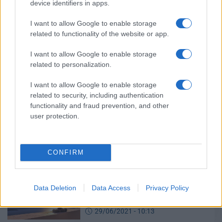
02/07/2021 - 20:00
device identifiers in apps.
I want to allow Google to enable storage
related to functionality of the website or app.
Τουρισμός για όλους: Ποιοί
μπορούν να κάνουν νέες αιτήσεις
I want to allow Google to enable storage
στο tourism4all.gov.gr
related to personalization.
01/07/2021 - 17:56
I want to allow Google to enable storage
related to security, including authentication
functionality and fraud prevention, and other
Τουρισμός για όλους: ΝΕΕΣ
user protection.
αιτήσεις στο tourism4all.gov.gr
30/06/2021 - 10:52
CONFIRM
Τουρισμός για όλους: Ανοίγει η
πλατφόρμα για τα 100.000 ΝΕΑ
Data Deletion
Data Access
Privacy Policy
voucher
29/06/2021 - 10:13