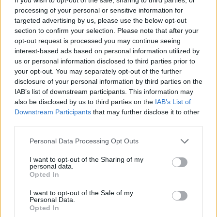
06/11/2018 - 14:51
processing of your personal or sensitive information for
targeted advertising by us, please use the below opt-out
section to confirm your selection. Please note that after your
opt-out request is processed you may continue seeing
Μετεγγραφές φοιτητών 2018:
interest-based ads based on personal information utilized by
Ξεκίνησαν οι αιτήσεις για το 5%
us or personal information disclosed to third parties prior to
01/11/2018 - 10:46
your opt-out. You may separately opt-out of the further
disclosure of your personal information by third parties on the
IAB’s list of downstream participants. This information may
also be disclosed by us to third parties on the
IAB’s List of
Μετεγγραφές φοιτητών 2018:
Downstream Participants
that may further disclose it to other
Ξεκινούν οι αιτήσεις για τους
third parties.
εισαχθέντες με την κατηγορία
των παθήσεων
Please note that this website/app uses one or more Google
Personal Data Processing Opt Outs
services and may gather and store information including but
31/10/2018 - 11:20
not limited to your visit or usage behaviour. You may click to
I want to opt-out of the Sharing of my
personal data.
grant or deny consent to Google and its third-party tags to
Opted In
use your data for below specified purposes in below Google
“Περιορίζουν τις μετεγγραφές,
consent section.
I want to opt-out of the Sale of my
«κόβουν» φοιτητές με χαμηλά
Personal Data.
εισοδήματα και προβλήματα
Opted In