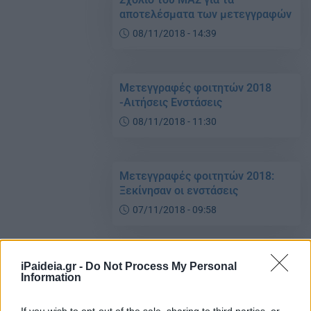
αποτελέσματα των μετεγγραφών
08/11/2018 - 14:39
Μετεγγραφές φοιτητών 2018
-Αιτήσεις Ενστάσεις
08/11/2018 - 11:30
Μετεγγραφές φοιτητών 2018:
Ξεκίνησαν οι ενστάσεις
07/11/2018 - 09:58
Αποτελέσματα μετεγγραφών
iPaideia.gr -
Do Not Process My Personal
Information
2018: Βάσεις – υποβολή
ενστάσεων
If you wish to opt-out of the sale, sharing to third parties, or