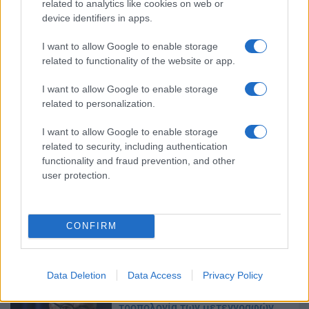
related to analytics like cookies on web or
10/10/2018 - 10:41
device identifiers in apps.
I want to allow Google to enable storage
related to functionality of the website or app.
transfer.it.minedu.gov.gr:
Αρχίζουν οι αιτήσεις για
I want to allow Google to enable storage
μετεγγραφές φοιτητών
related to personalization.
09/10/2018 - 14:20
I want to allow Google to enable storage
related to security, including authentication
functionality and fraud prevention, and other
Κατσιαντώνης σε Γαβρόγλου:
user protection.
“Τηρήστε στο ακέραιο το
Σύνταγμα για τους πολύτεκνους
φοιτητές”
CONFIRM
04/10/2018 - 17:38
Data Deletion
Data Access
Privacy Policy
Ο Υπουργός Παιδείας για την
τροπολογία των μετεγγραφών