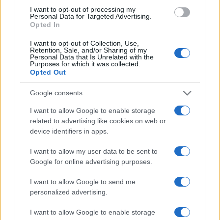
υγείας”
I want to opt-out of processing my
22/10/2018 - 09:23
Personal Data for Targeted Advertising.
Opted In
I want to opt-out of Collection, Use,
Retention, Sale, and/or Sharing of my
Λήγει η προθεσμία για τις
Personal Data that Is Unrelated with the
αιτήσεις μετεγγραφής φοιτητών
Purposes for which it was collected.
Opted Out
2018
18/10/2018 - 15:14
Google consents
I want to allow Google to enable storage
related to advertising like cookies on web or
“Όλοι στο πλευρό των φοιτητών
device identifiers in apps.
που αιτούνται μετεγγραφή για να
κερδίσουν το δικαίωμα τους στις
I want to allow my user data to be sent to
σπουδές”
Google for online advertising purposes.
12/10/2018 - 17:51
I want to allow Google to send me
personalized advertising.
Μετεγγραφές φοιτητών 2018:
I want to allow Google to enable storage
Ξεκίνησαν οι αιτήσεις